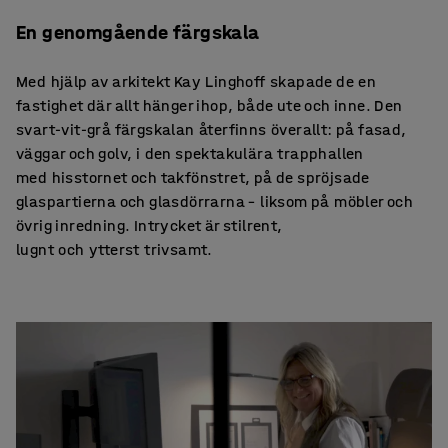
En genomgående färgskala
Med hjälp av arkitekt Kay Linghoff skapade de en
fastighet där allt hänger ihop, både ute och inne. Den
svart-vit-grå färgskalan återfinns överallt: på fasad,
väggar och golv, i den spektakulära trapphallen
med hisstornet och takfönstret, på de spröjsade
glaspartierna och glasdörrarna – liksom på möbler och
övrig inredning. Intrycket är stilrent,
lugnt och ytterst trivsamt.