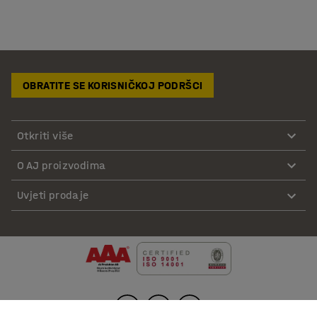
OBRATITE SE KORISNIČKOJ PODRŠCI
Otkriti više
O AJ proizvodima
Uvjeti prodaje