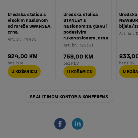
Uredska stolica s
Uredska stolica
Uredska 
visokim naslonom
STANLEY s
NEWBUR
od mreže SWANSEA,
naslonom za glavu i
bijela/z
crna
podesivim
Art. br.
:
1
rukonaslonom, crna
Art. br.
:
14435
Art. br.
:
125351
924,00 KM
833,0
759,00 KM
bez PDV
bez PDV
bez PDV
U KOŠARICU
U KOŠ
U KOŠARICU
SE ALLT INOM KONTOR & KONFERENS