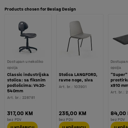
Products chosen for Beslag Design
Dostupan u nekoliko
Dostupan 
opcija
opcija
Classic industrijska
Stolica LANGFORD,
"Super"
stolica: sa fiksnim
ravne noge, siva
prostir
podlošcima: V420-
x910 m
Art. br.
:
103901
540mm
Art. br.
:
2
Art. br.
:
228781
317,00 KM
235,00 KM
84,00
bez PDV
bez PDV
bez PDV
U KOŠARICU
U KOŠARICU
U KOŠ