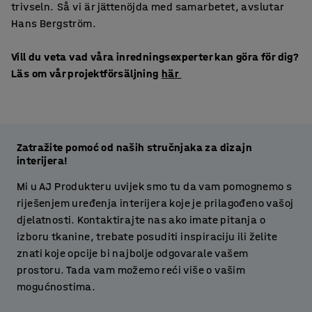
trivseln. Så vi är jättenöjda med samarbetet, avslutar
Hans Bergström.
Vill du veta vad våra inredningsexperter kan göra för dig?
Läs om vår projektförsäljning
här
Zatražite pomoć od naših stručnjaka za dizajn
interijera!
Mi u AJ Produkteru uvijek smo tu da vam pomognemo s
riješenjem uređenja interijera koje je prilagođeno vašoj
djelatnosti. Kontaktirajte nas ako imate pitanja o
izboru tkanine, trebate posuditi inspiraciju ili želite
znati koje opcije bi najbolje odgovarale vašem
prostoru. Tada vam možemo reći više o vašim
mogućnostima.