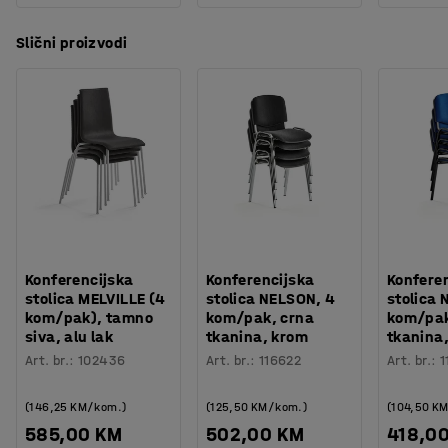
Slični proizvodi
Konferencijska
Konferencijska
Konfere
stolica MELVILLE (4
stolica NELSON, 4
stolica 
kom/pak), tamno
kom/pak, crna
kom/pak
siva, alu lak
tkanina, krom
tkanina,
Art. br.
:
102436
Art. br.
:
116622
Art. br.
:
1
(146,25 KM/kom.)
(125,50 KM/kom.)
(104,50 K
585,00 KM
502,00 KM
418,0