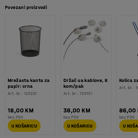
Boja postolja
:
Crna
Povezani proizvodi
Materijal postolja
:
Cjevasti čelik
Nosivost
:
110
kg
Potreban broj osoba
:
1
Procjena vremena
:
10
Min
Težina
:
7,3
kg
Montaža
:
Dolazi nesastavljeno
Testirano
:
EN 16139:2013, EN 1022:2018
Mrežasta kanta za
Držač ua kablove, 6
Kolica z
papir: crna
kom/pak
Art. br.
:
1
Art. br.
:
125221
Art. br.
:
139131
18,00 KM
38,00 KM
86,00
bez PDV
bez PDV
bez PDV
U KOŠARICU
U KOŠARICU
U KOŠ