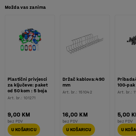
Možda vas zanima
Plastični privjesci
Držač kablova:490
Pribadač
za ključeve: paket
mm
100-pak
od 50 kom : 5 boja
Art. br.
:
151042
Art. br.
:
1
Art. br.
:
101271
9,00 KM
16,00 KM
5,00 
bez PDV
bez PDV
bez PDV
U KOŠARICU
U KOŠARICU
U KOŠ