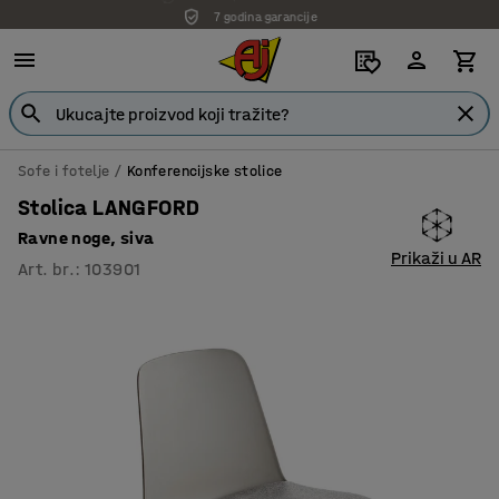
7 godina garancije
Sofe i fotelje
Konferencijske stolice
Stolica LANGFORD
Ravne noge, siva
Prikaži u AR
Art. br.
:
103901