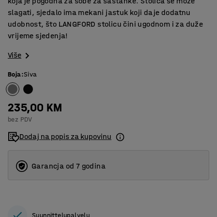
koja je pogodna za sobe za sastanke. Stolica se može
slagati, sjedalo ima mekani jastuk koji daje dodatnu
udobnost, što LANGFORD stolicu čini ugodnom i za duže
vrijeme sjedenja!
Više
Boja
:
Siva
235,00 KM
bez PDV
Dodaj na popis za kupovinu
Garancja od 7 godina
Suunnittelupalvelu