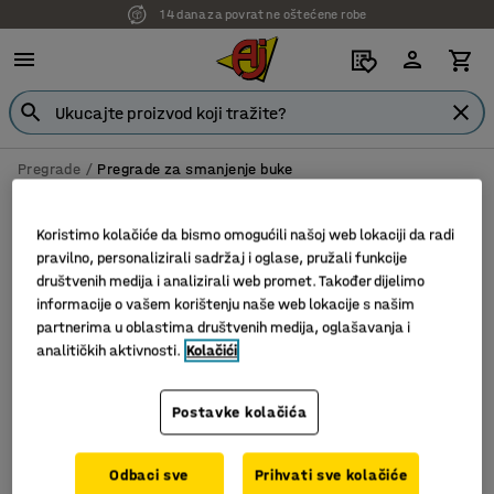
14 dana za povrat ne oštećene robe
Pregrade
Pregrade za smanjenje buke
Pregrade za smanjenje buke
Koristimo kolačiće da bismo omogućili našoj web lokaciji da radi
pravilno, personalizirali sadržaj i oglase, pružali funkcije
društvenih medija i analizirali web promet. Također dijelimo
informacije o vašem korištenju naše web lokacije s našim
Filter
Sortiraj
partnerima u oblastima društvenih medija, oglašavanja i
analitičkih aktivnosti.
Kolačići
2 proizvoda
Postavke kolačića
Odbaci sve
Prihvati sve kolačiće