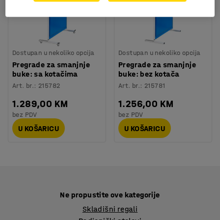
Dostupan u nekoliko opcija
Dostupan u nekoliko opcija
Pregrade za smanjnje
Pregrade za smanjnje
buke: sa kotačima
buke: bez kotača
Art. br.
:
215782
Art. br.
:
215781
1.289,00 KM
1.256,00 KM
bez PDV
bez PDV
U KOŠARICU
U KOŠARICU
Ne propustite ove kategorije
Skladišni regali