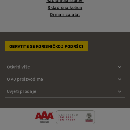
Radionički stolovi
Skladišna kolica
Ormari za alat
OBRATITE SE KORISNIČKOJ PODRŠCI
Otkriti više
O AJ proizvodima
Uvjeti prodaje