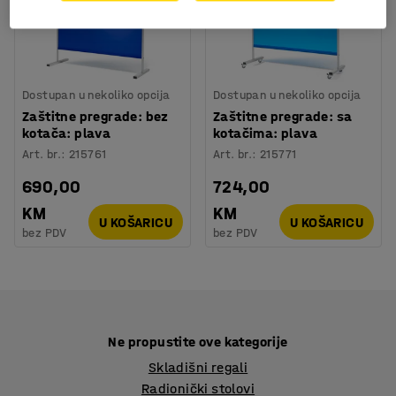
Dostupan u nekoliko opcija
Dostupan u nekoliko opcija
Zaštitne pregrade: bez
Zaštitne pregrade: sa
kotača: plava
kotačima: plava
Art. br.
:
215761
Art. br.
:
215771
690,00
724,00
KM
KM
U KOŠARICU
U KOŠARICU
bez PDV
bez PDV
Ne propustite ove kategorije
Skladišni regali
Radionički stolovi