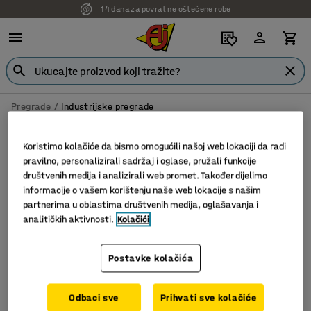
14 dana za povrat ne oštećene robe
Pregrade
Industrijske pregrade
Industrijske pregrade
Koristimo kolačiće da bismo omogućili našoj web lokaciji da radi
pravilno, personalizirali sadržaj i oglase, pružali funkcije
društvenih medija i analizirali web promet. Također dijelimo
informacije o vašem korištenju naše web lokacije s našim
Filter
Sortiraj
partnerima u oblastima društvenih medija, oglašavanja i
analitičkih aktivnosti.
Kolačići
2 proizvoda
Postavke kolačića
Odbaci sve
Prihvati sve kolačiće