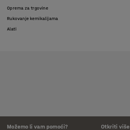
Oprema za trgovine
Rukovanje kemikalijama
Alati
Možemo li vam pomoći?
Otkriti više