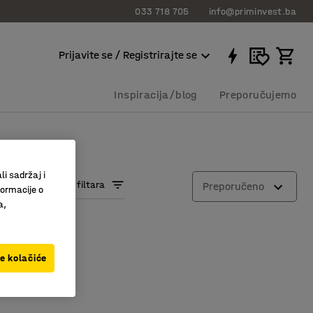
033 718 705
info@priminvest.ba
Prijavite se / Registrirajte se
Inspiracija/blog
Preporučujemo
li sadržaj i
Prikaži više filtara
Preporučeno
formacije o
a,
ve kolačiće