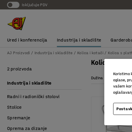
Isključuje PDV
Ured i konferencija
Industrija i skladište
Garderob
AJ Proizvodi
Industrija i skladište
Kolica i kotači
Kolica s pl
Kolica s vis
2 proizvoda
Koristimo k
Dužina
Visina
oglase, pru
Industrija i skladište
vašem kori
oglašavanja
Radni i radionički stolovi
Stolice
Postavk
Spremanje
Oprema za dizanje