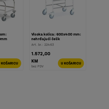
mom:
Visoka kolica: 600x400 mm:
0mm
nehrđajući čelik
Art. br.
:
22463
1.572,00
KM
 KOŠARICU
U KOŠARICU
bez PDV