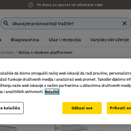
14 dana za povrat ne oštećene robe
a
Blagovaonica
Ulaz i recepcija
Vanjsko okruženje
atformom
Kolica s visokom platformom
okom platformom
olačiće da bismo omogućili našoj web lokaciji da radi pravilno, personalizira
Širina
Dimenzije teretnog prostora (DxŠ)
Promjer kotača
žali funkcije društvenih medija i analizirali web promet. Također dijelimo in
štenju naše web lokacije s našim partnerima u oblastima društvenih medij
 i analitičkih aktivnosti.
Kolačići
e kolačića
Odbaci sve
Prihvati s