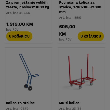
Za premještanje velikih
Pocinčana kolica za
tereta, nosivost 1800 kg
stolice, 1760x485x1060
mm
Art. br.
:
40466
Art. br.
:
11880
1.919,00 KM
605,00
bez PDV
KM
U KOŠARICU
U KOŠARICU
bez PDV
Kolica za stolice
Multi kolica
Art. br.
:
10879
Art. br.
:
23133