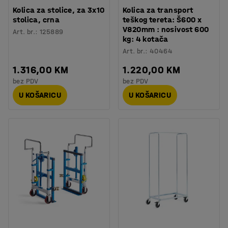
Kolica za stolice, za 3x10
Kolica za transport
stolica, crna
teškog tereta: Š600 x
V820mm : nosivost 600
Art. br.
:
125889
kg: 4 kotača
Art. br.
:
40464
1.316,00 KM
1.220,00 KM
bez PDV
bez PDV
U KOŠARICU
U KOŠARICU