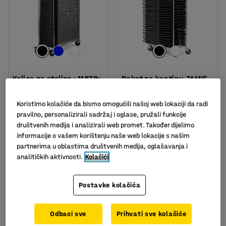
Kolica za stolice : 11879:
Paket za kantinu JAMIE
crna (uključujući i 50
+ WARREN, 1 stol + 4
stolica)
stolice, breza, siva
Koristimo kolačiće da bismo omogućili našoj web lokaciji da radi
Art. br.
:
118791
Art. br.
:
118642
pravilno, personalizirali sadržaj i oglase, pružali funkcije
društvenih medija i analizirali web promet. Također dijelimo
3.054,00 KM
2.652,00 KM
informacije o vašem korištenju naše web lokacije s našim
bez PDV
bez PDV
partnerima u oblastima društvenih medija, oglašavanja i
U KOŠARICU
U KOŠARICU
analitičkih aktivnosti.
Kolačići
Postavke kolačića
Odbaci sve
Prihvati sve kolačiće