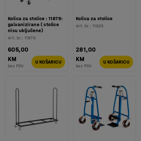
Kolica za stolice : 11879:
Kolica za stolice
galvanizirane ( stolice
Art. br.
:
11925
nisu uključene)
Art. br.
:
11879
605,00
281,00
KM
KM
U KOŠARICU
U KOŠARICU
bez PDV
bez PDV