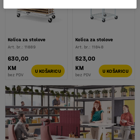
Kolica za stolove
Kolica za stolove
Art. br.
:
11889
Art. br.
:
11848
630,00
523,00
KM
KM
U KOŠARICU
U KOŠARICU
bez PDV
bez PDV