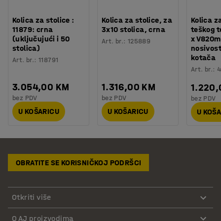
Kolica za stolice :
Kolica za stolice, za
Kolica z
11879: crna
3x10 stolica, crna
teškog t
(uključujući i 50
x V820m
Art. br.
:
125889
stolica)
nosivost
kotača
Art. br.
:
118791
Art. br.
:
3.054,00 KM
1.316,00 KM
1.220
bez PDV
bez PDV
bez PDV
U KOŠARICU
U KOŠARICU
U KOŠ
OBRATITE SE KORISNIČKOJ PODRŠCI
Otkriti više
O AJ proizvodima