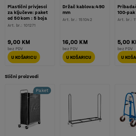
mm
...
Plastični privjesci
Držač kablova:490
Pribadač
za ključeve: paket
mm
100-pak
Prikaži više
od 50 kom : 5 boja
Art. br.
:
151042
Art. br.
:
1
Art. br.
:
101271
9,00 KM
16,00 KM
5,00 
bez PDV
bez PDV
bez PDV
U KOŠARICU
U KOŠARICU
U KOŠ
Slični proizvodi
Paket