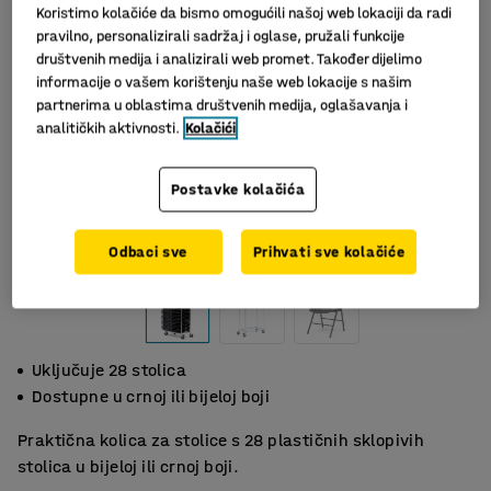
Koristimo kolačiće da bismo omogućili našoj web lokaciji da radi
pravilno, personalizirali sadržaj i oglase, pružali funkcije
društvenih medija i analizirali web promet. Također dijelimo
informacije o vašem korištenju naše web lokacije s našim
partnerima u oblastima društvenih medija, oglašavanja i
analitičkih aktivnosti.
Kolačići
Postavke kolačića
Slični proizvodi
Odbaci sve
Prihvati sve kolačiće
Uključuje 28 stolica
Dostupne u crnoj ili bijeloj boji
Praktična kolica za stolice s 28 plastičnih sklopivih
stolica u bijeloj ili crnoj boji.