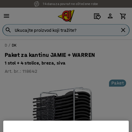
14 dana za povrat ne oštećene robe
D
DK
Paket za kantinu JAMIE + WARREN
1 stol + 4 stolice, breza, siva
Art. br.
:
118642
Paket