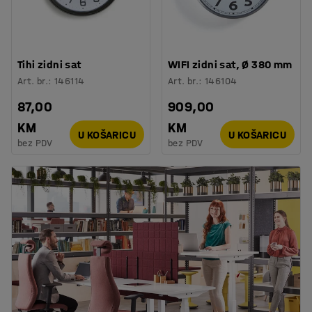
Tihi zidni sat
WIFI zidni sat, Ø 380 mm
Art. br.
:
146114
Art. br.
:
146104
87,00
909,00
KM
KM
U KOŠARICU
U KOŠARICU
bez PDV
bez PDV