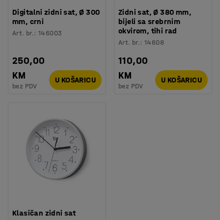
Digitalni zidni sat, Ø 300
Zidni sat, Ø 380 mm,
mm, crni
bijeli sa srebrnim
okvirom, tihi rad
Art. br.
:
146003
Art. br.
:
14608
250,00
110,00
KM
KM
U KOŠARICU
U KOŠARICU
bez PDV
bez PDV
Klasičan zidni sat