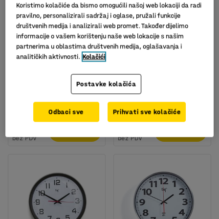
Koristimo kolačiće da bismo omogućili našoj web lokaciji da radi
pravilno, personalizirali sadržaj i oglase, pružali funkcije
društvenih medija i analizirali web promet. Također dijelimo
informacije o vašem korištenju naše web lokacije s našim
partnerima u oblastima društvenih medija, oglašavanja i
analitičkih aktivnosti.
Kolačići
Veliki zidni sat, Ø600 mm
Zidni sat, Ø 300 mm,
bijeli sa srebrnim
Art. br.
:
14606
okvirom, tihi rad
Postavke kolačića
Art. br.
:
146001
317,00
75,00
Odbaci sve
Prihvati sve kolačiće
KM
KM
U KOŠARICU
U KOŠARICU
bez PDV
bez PDV