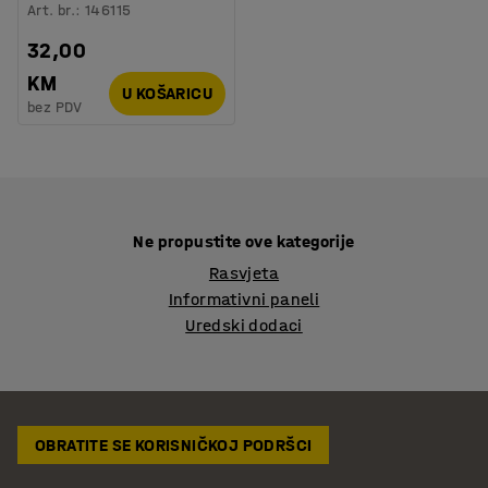
Art. br.
:
146115
32,00
KM
U KOŠARICU
bez PDV
Ne propustite ove kategorije
Rasvjeta
Informativni paneli
Uredski dodaci
OBRATITE SE KORISNIČKOJ PODRŠCI