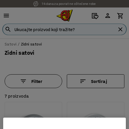
14 dana za povrat ne oštećene robe
7 godina garancije
Satovi
Zidni satovi
Zidni satovi
Filter
Sortiraj
7 proizvoda