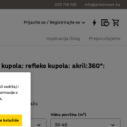
033 718 705
info@priminvest.ba
Prijavite se / Registrirajte se
Inspiracija/blog
Preporučujemo
 kupola: refleks kupola: akril:360°:
m
269
li sadržaj i
formacije o
kupola
a,
 ili zidnu montažu
)
Vidna površina (m²)
ve kolačiće
30-40