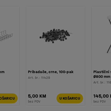
 mm
Pribadače, crne, 100-pak
Plastični 
Ø800 mm
Art. br.
:
11429
Art. br.
:
11
5,00 KM
145,00
KOŠARICU
U KOŠARICU
bez PDV
bez PDV