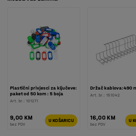
Preuzmite upute za održavanjen
Potreban broj osoba
:
1
Procjena vremena
:
10
Min
Težina
:
6,41
kg
Montaža
:
Dolazi sastavljeno
Plastični privjesci za ključeve:
Držač kablova:490
paket od 50 kom : 5 boja
Art. br.
:
151042
Art. br.
:
101271
9,00 KM
16,00 KM
U KOŠARICU
U 
bez PDV
bez PDV