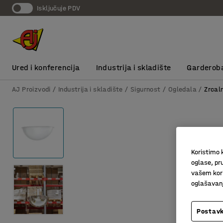
Isključuje PDV
Ured i konferencija
Industrija i skladište
Garderob
AJ Proizvodi
Industrija i skladište
Sigurnost
Ogledala
Zrcal
Koristimo k
oglase, pru
vašem kori
oglašavanja
Postavk