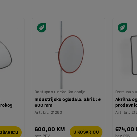
Dostupan u nekoliko opcija
Dostupan u 
:
Industrijsko ogledalo: akril:: ø
Akrilna o
rokog
600 mm
prodavni
Art. br.
:
21260
Art. br.
:
21
600,00 KM
674,00
U KOŠARICU
KOŠARICU
bez PDV
bez PDV