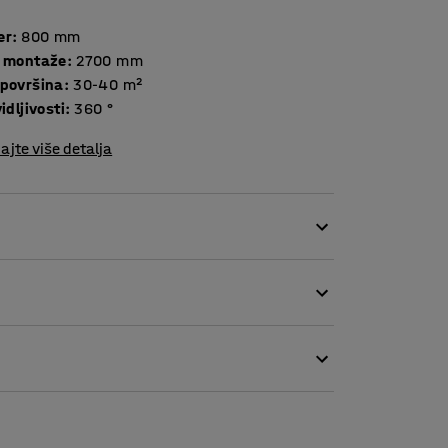
er
:
800
mm
a montaže
:
2700
mm
 površina
:
30-40
m²
vidljivosti
:
360
°
ajte više detalja