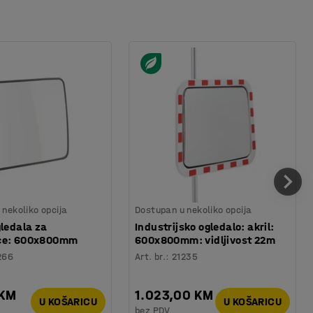
nekoliko opcija
Dostupan u nekoliko opcija
gledala za
Industrijsko ogledalo: akril:
ce: 600x800mm
600x800mm: vidljivost 22m
266
Art. br.
:
21235
 KM
1.023,00 KM
U KOŠARICU
U KOŠARICU
bez PDV