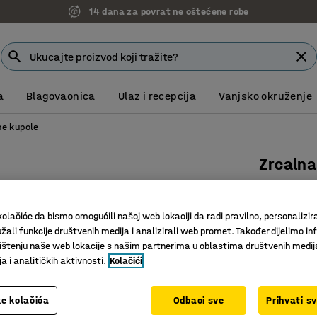
14 dana za povrat ne oštećene robe
a
Blagovaonica
Ulaz i recepcija
Vanjsko okruženje
ne kupole
Zrcalna
ø800m
Art. br.
:
21
olačiće da bismo omogućili našoj web lokaciji da radi pravilno, personalizira
žali funkcije društvenih medija i analizirali web promet. Također dijelimo in
Zrcalna 
štenju naše web lokacije s našim partnerima u oblastima društvenih medij
Za stopnu
 i analitičkih aktivnosti.
Kolačići
Promjer (mm
e kolačića
Odbaci sve
Prihvati s
800