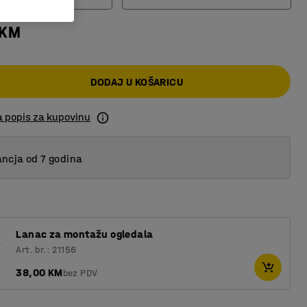
 KM
20-30
30-40
DODAJ U KOŠARICU
40-50
50-60
a popis za kupovinu
ncja od 7 godina
Lanac za montažu ogledala
Art. br.: 21156
38,00 KM
bez PDV