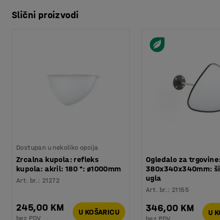
Slični proizvodi
Dostupan u nekoliko opcija
Zrcalna kupola: refleks
Ogledalo za trgovine
kupola: akril: 180 °: ø1000mm
380x340x340mm: ši
ugla
Art. br.
:
21272
Art. br.
:
21155
245,00 KM
346,00 KM
U KOŠARICU
U 
bez PDV
bez PDV