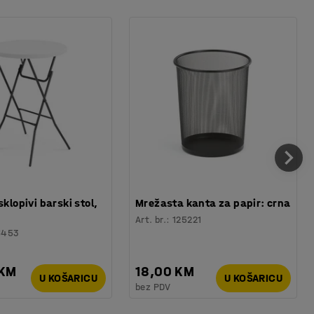
sklopivi barski stol,
Mrežasta kanta za papir: crna
Art. br.
:
125221
6453
 KM
18,00 KM
U KOŠARICU
U KOŠARICU
bez PDV