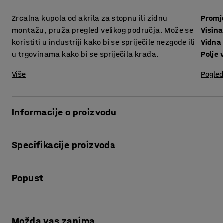
Zrcalna kupola od akrila za stopnu ili zidnu
Promj
montažu, pruža pregled velikog područja. Može se
Visin
koristiti u industriji kako bi se spriječile nezgode ili
Vidna
u trgovinama kako bi se spriječila krađa.
Polje 
Više
Pogled
Informacije o proizvodu
.
Specifikacije proizvoda
Promjer
:
800
mm
Popust
Visina montaže
:
2700
mm
Vidna površina
:
30-40
m²
Polje vidljivosti
:
360
°
Ispis stranice
Materijal
:
Akril
Možda vas zanima