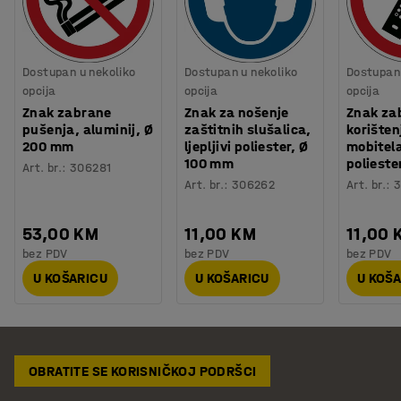
Dostupan u nekoliko
Dostupan u nekoliko
Dostupan 
opcija
opcija
opcija
Znak zabrane
Znak za nošenje
Znak za
pušenja, aluminij, Ø
zaštitnih slušalica,
korišten
200 mm
ljepljivi poliester, Ø
mobitela,
100 mm
polieste
Art. br.
:
306281
Art. br.
:
306262
Art. br.
:
3
53,00 KM
11,00 KM
11,00 
bez PDV
bez PDV
bez PDV
U KOŠARICU
U KOŠARICU
U KOŠ
OBRATITE SE KORISNIČKOJ PODRŠCI