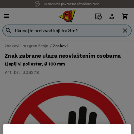
14 dana za povrat ne oštećene robe
Znakovi i razgraničenja
Znakovi
Znak zabrane ulaza neovlaštenim osobama
Ljepljivi poliester, Ø 100 mm
Art. br.
:
306278