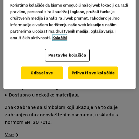
Koristimo kolačiće da bismo omogućili našoj web lokaciji da radi
pravilno, personalizirali sadržaj i oglase, pružali funkcije
društvenih medija i analizirali web promet. Također dijelimo
informacije o vašem korištenju naše web lokacije s našim
partnerima u oblastima društvenih medija, oglašavanja i
analitičkih aktivnosti.
Kolačići
Postavke kolačića
Slični proizvodi
Odbaci sve
Prihvati sve kolačiće
EN ISO 7010
Smanjite rizik od nezgoda
Dostupno u nekoliko materijala
Znak zabrane sa simbolom koji ukazuje na to da je
zabranjen ulaz neovlaštenim osobama, u skladu s
normom EN ISO 7010.
Više