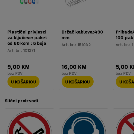
govore.
Plastični privjesci
Držač kablova:490
Pribadač
za ključeve: paket
mm
100-pak
od 50 kom : 5 boja
Art. br.
:
151042
Art. br.
:
1
Art. br.
:
101271
9,00 KM
16,00 KM
5,00 
bez PDV
bez PDV
bez PDV
U KOŠARICU
U KOŠARICU
U KOŠ
Slični proizvodi