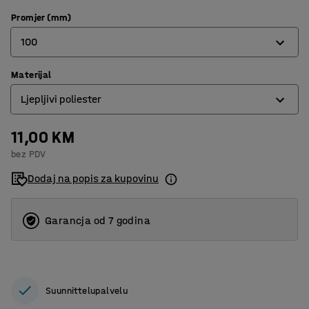
Promjer (mm)
100
Materijal
100
Ljepljivi poliester
200
11,00 KM
Aluminij
bez PDV
Ljepljivi poliester
Dodaj na popis za kupovinu
Polipropilen
Garancja od 7 godina
Suunnittelupalvelu