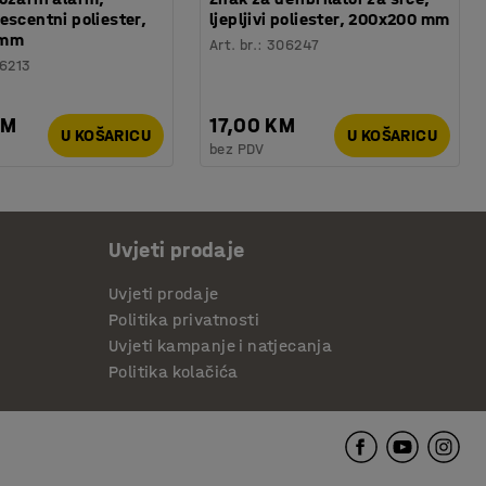
escentni poliester,
ljepljivi poliester, 200x200 mm
 mm
Art. br.
:
306247
6213
KM
17,00 KM
U KOŠARICU
U KOŠARICU
bez PDV
Uvjeti prodaje
Uvjeti prodaje
Politika privatnosti
Uvjeti kampanje i natjecanja
Politika kolačića