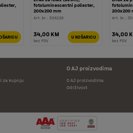
liester,
fotoluminescentni poliester,
fotolumin
200x200 mm
200x200
Art. br.
:
306229
Art. br.
:
30
34,00 KM
34,00 
KOŠARICU
U KOŠARICU
bez PDV
bez PDV
O AJ proizvodima
či za kupnju
O AJ proizvodima
Održivost