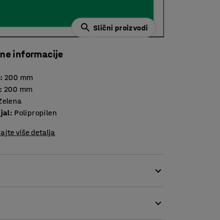
Slični proizvodi
čne informacije
:
200
mm
:
200
mm
Zelena
jal
:
Polipropilen
ajte više detalja
 prvu pomoć. Znakovi olakšavaju pronalaženje
ruženju.