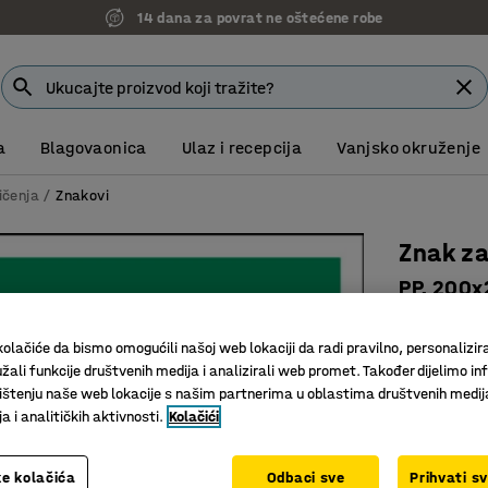
14 dana za povrat ne oštećene robe
a
Blagovaonica
Ulaz i recepcija
Vanjsko okruženje
ičenja
Znakovi
Znak z
PP, 200
Art. br.
:
30
olačiće da bismo omogućili našoj web lokaciji da radi pravilno, personalizira
EN ISO 70
žali funkcije društvenih medija i analizirali web promet. Također dijelimo in
Za brzu,
štenju naše web lokacije s našim partnerima u oblastima društvenih medij
Dostupno 
 i analitičkih aktivnosti.
Kolačići
Visina (mm)
e kolačića
Odbaci sve
Prihvati s