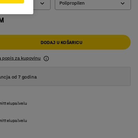
Polipropilen
KM
Ljepljivi poliester
Polipropilen
DODAJ U KOŠARICU
a popis za kupovinu
ncja od 7 godina
nittelupalvelu
nittelupalvelu