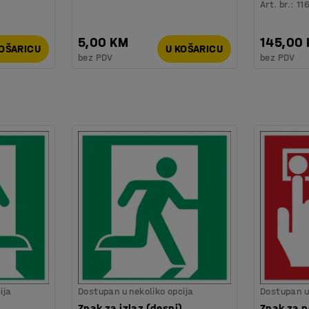
Art. br.
:
11
5,00 KM
145,00
KOŠARICU
U KOŠARICU
bez PDV
bez PDV
ija
Dostupan u nekoliko opcija
Dostupan u 
,
Znak za izlaz (desni),
Znak za p