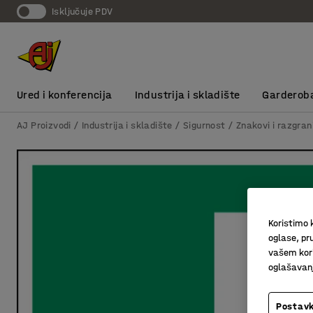
Isključuje PDV
Ured i konferencija
Industrija i skladište
Garderob
AJ Proizvodi
Industrija i skladište
Sigurnost
Znakovi i razgran
Koristimo k
oglase, pru
vašem kori
oglašavanja
Postavk