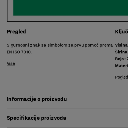
Pregled
Klju
Sigurnosni znak sa simbolom za prvu pomoć prema
Visina
EN ISO 7010.
Širina
Boja
:
Više
Materi
Pogled
Informacije o proizvodu
Ovi sigurnosni znakovi pokazuju gdje se nalazi oprema za
Specifikacije proizvoda
opreme prilikom nesreće i doprinose sigurnijem radnom ok