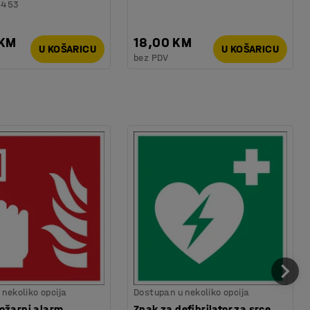
6453
 KM
18,00 KM
U KOŠARICU
U KOŠARICU
bez PDV
nekoliko opcija
Dostupan u nekoliko opcija
ožarni alarm,
Znak za defibrilator za srce,