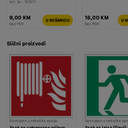
Art. br.
:
101271
9,00 KM
16,00 KM
U KOŠARICU
U 
bez PDV
bez PDV
Slični proizvodi
Dostupan u nekoliko opcija
Dostupan u nekoliko opc
Znak za vatrogasno crijevo,
Znak za izlaz (lijevi)