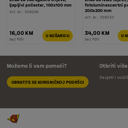
ljepljivi poliester, 100x100 mm
fotoluminescentni po
200x200 mm
Art. br.
:
306206
Art. br.
:
306233
16,00 KM
34,00 KM
U KOŠARICU
U 
bez PDV
bez PDV
Možemo li vam pomoći?
Otkriti više
Savjeti i vodi
OBRATITE SE KORISNIČKOJ PODRŠCI