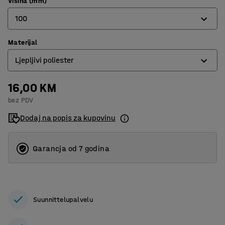
Visina (mm)
100
Materijal
100
Ljepljivi poliester
200
16,00 KM
Fotoluminescentni poliester
bez PDV
Ljepljivi poliester
Dodaj na popis za kupovinu
Garancja od 7 godina
Suunnittelupalvelu