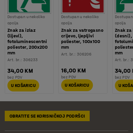
Dostupan u nekoliko
Dostupan u nekoliko
Dostupan 
opcija
opcija
opcija
Znak za izlaz
Znak za vatrogasno
Znak za 
(lijevi),
crijevo, ljepljivi
(desni),
fotoluminescentni
poliester, 100x100
fotolum
poliester, 200x200
mm
polieste
mm
mm
Art. br.
:
306206
Art. br.
:
306233
Art. br.
:
3
16,00 KM
34,00 KM
34,00
bez PDV
bez PDV
bez PDV
U KOŠARICU
U KOŠARICU
U KOŠ
OBRATITE SE KORISNIČKOJ PODRŠCI