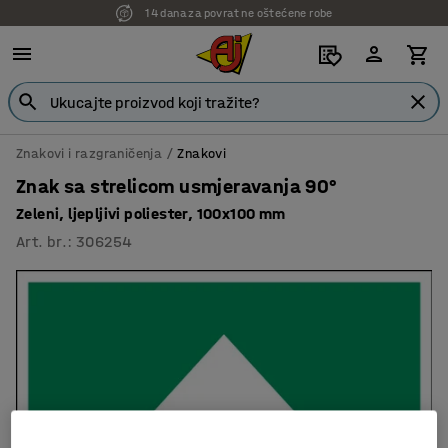
14 dana za povrat ne oštećene robe
Znakovi i razgraničenja
Znakovi
Znak sa strelicom usmjeravanja 90°
Zeleni, ljepljivi poliester, 100x100 mm
Art. br.
:
306254