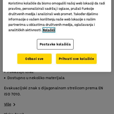
Koristimo kolačiće da bismo omogućili našoj web lokaciji da radi
pravilno, personalizirali sadržaj i oglase, pružali funkcije
društvenih medija i analizirali web promet. Također dijelimo
informacije o vašem korištenju naše web lokacije s našim
partnerima u oblastima društvenih medija, oglašavanja i
analitičkih aktivnosti.
Kolačići
Postavke kolačića
Odbaci sve
Prihvati sve kolačiće
EN ISO 7010
Pokazuje izlaz
Dostupno u nekoliko materijala
Evakuacijski znak s dijagonalnom strelicom prema EN
ISO 7010.
Više