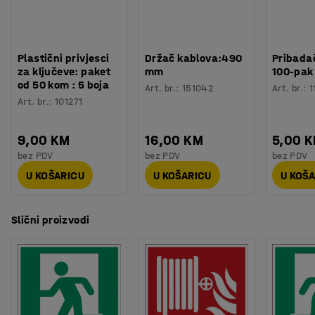
Plastični privjesci
Držač kablova:490
Pribadač
za ključeve: paket
mm
100-pak
od 50 kom : 5 boja
Art. br.
:
151042
Art. br.
:
1
Art. br.
:
101271
9,00 KM
16,00 KM
5,00 
bez PDV
bez PDV
bez PDV
U KOŠARICU
U KOŠARICU
U KOŠ
Slični proizvodi