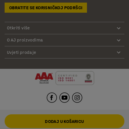
OBRATITE SE KORISNIČKOJ PODRŠCI
Otkriti više
O AJ proizvodima
Uvjeti prodaje
DODAJ U KOŠARICU