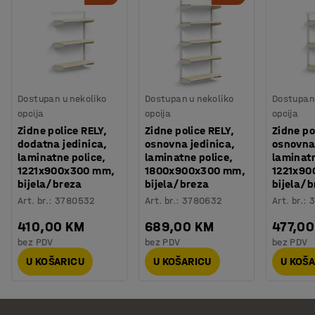
Dostupan u nekoliko
Dostupan u nekoliko
Dostupan 
opcija
opcija
opcija
Zidne police RELY,
Zidne police RELY,
Zidne po
dodatna jedinica,
osnovna jedinica,
osnovna 
laminatne police,
laminatne police,
laminatn
1221x900x300 mm,
1800x900x300 mm,
1221x90
bijela/breza
bijela/breza
bijela/b
Art. br.
:
3780532
Art. br.
:
3780632
Art. br.
:
3
410,00 KM
689,00 KM
477,0
bez PDV
bez PDV
bez PDV
U KOŠARICU
U KOŠARICU
U KOŠ