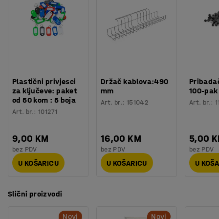
Boja polica
:
Breza
Materijal police
:
Laminat
NAPOMENA: Prije dodavanja dodatne jedinice potrebna je
Specifikacija materijala
:
Kronospan - 9420 BS
osnovna jedinica.
Boja stupa
:
Bijela
Broj za boju stupa
:
RAL 9003
Materijal stupa
:
Metal
Broj polica
:
5
Plastični privjesci
Držač kablova:490
Pribadač
Nosivost police (ravnomjerno raspoređene)
:
55
kg
za ključeve: paket
mm
100-pak
Nosivost sekcija
:
150
kg
od 50 kom : 5 boja
Art. br.
:
151042
Art. br.
:
1
Težina
:
28,85
kg
Art. br.
:
101271
Montaža
:
Dolazi nesastavljeno
Testirano
:
EN 16121:2023
9,00 KM
16,00 KM
5,00 
bez PDV
bez PDV
bez PDV
U KOŠARICU
U KOŠARICU
U KOŠ
Slični proizvodi
Novi
Novi