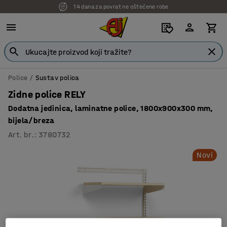
14 dana za povrat ne oštećene robe
Police
Sustav polica
Zidne police RELY
Dodatna jedinica, laminatne police, 1800x900x300 mm,
bijela/breza
Art. br.
:
3780732
Novi