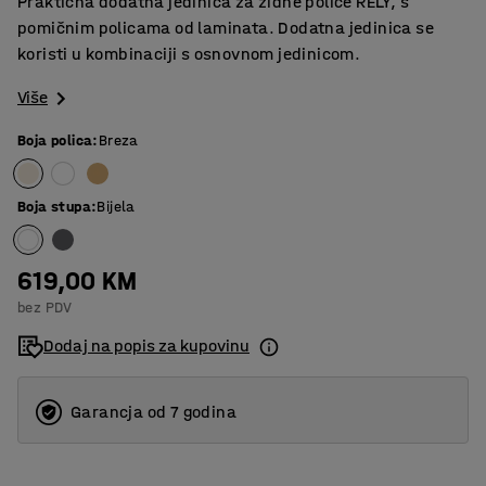
Praktična dodatna jedinica za zidne police RELY, s
pomičnim policama od laminata. Dodatna jedinica se
koristi u kombinaciji s osnovnom jedinicom.
Više
Boja polica
:
Breza
Boja stupa
:
Bijela
619,00 KM
bez PDV
Dodaj na popis za kupovinu
Garancja od 7 godina