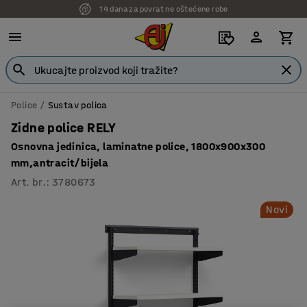
14 dana za povrat ne oštećene robe
Police
Sustav polica
Zidne police RELY
Osnovna jedinica, laminatne police, 1800x900x300
mm,antracit/bijela
Art. br.
:
3780673
Novi