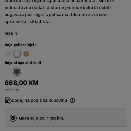
Zidni sustav regala s policama od laminata. Možete
jednostavno dodati dodatne jedinice kako bi dobili
odgovarajući regal s policama. Idealno za urede,
spremišta i skladišta.
Više
Boja polica
:
Bijela
Boja stupa
:
Antracit
668,00 KM
bez PDV
Dodaj na popis za kupovinu
Garancja od 7 godina