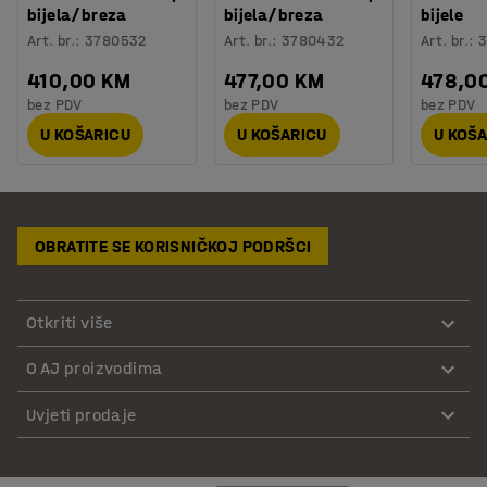
bijela/breza
bijela/breza
bijele
Art. br.
:
3780532
Art. br.
:
3780432
Art. br.
:
3
410,00 KM
477,00 KM
478,0
bez PDV
bez PDV
bez PDV
U KOŠARICU
U KOŠARICU
U KOŠ
OBRATITE SE KORISNIČKOJ PODRŠCI
Otkriti više
O AJ proizvodima
Uvjeti prodaje