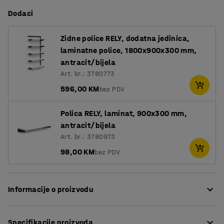
Dodaci
Zidne police RELY, dodatna jedinica,
laminatne police, 1800x900x300 mm,
antracit/bijela
Art. br.: 3780773
596,00 KM
bez PDV
Polica RELY, laminat, 900x300 mm,
antracit/bijela
Art. br.: 3780973
98,00 KM
bez PDV
Informacije o proizvodu
RELY je kompletan sustav polica modernog i diskretnog
Specifikacije proizvoda
izgleda, idealan za spremanje u raznim okruženjima.