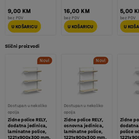
Montaža
:
Dolazi nesastavljeno
Testirano
:
EN 16121:2023
9,00 KM
16,00 KM
5,00 
bez PDV
bez PDV
bez PDV
U KOŠARICU
U KOŠARICU
U KOŠ
Slični proizvodi
Novi
Novi
Dostupan u nekoliko
Dostupan u nekoliko
opcija
opcija
Zidne police RELY,
Zidne police RELY,
Zidne po
dodatna jedinica,
osnovna jedinica,
dodatna 
laminatne police,
laminatne police,
police o
1221x900x300 mm,
1221x900x300 mm,
1221x90