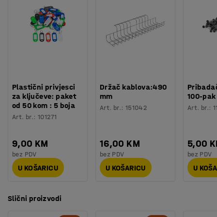
Ravne police i tanki stupovi jednostavnog dizajna. Police
Razmak između polica
:
98
mm
se postavljaju u perforacije na stupovima, zbog čega se
Boja
:
Antracit
lako premještaju.
Broj za boju
:
RAL 7043
Materijal
:
Metal
Svaka polica se može opremiti pregradom koju možete
Broj polica
:
3
postaviti na kraj police ili je koristiti za podjelu.
Nosivost police (ravnomjerno raspoređene)
:
55
kg
Nosivost sekcija
:
150
kg
Plastični privjesci
Držač kablova:490
Pribadač
Težina
:
14,9
kg
za ključeve: paket
mm
100-pak
Montaža
:
Dolazi nesastavljeno
od 50 kom : 5 boja
Art. br.
:
151042
Art. br.
:
1
Testirano
:
EN 16121:2023
Art. br.
:
101271
9,00 KM
16,00 KM
5,00 
bez PDV
bez PDV
bez PDV
U KOŠARICU
U KOŠARICU
U KOŠ
Slični proizvodi