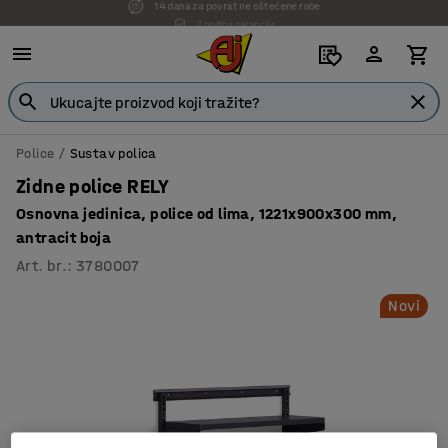
7 godina garancije
Police
Sustav polica
Zidne police RELY
Osnovna jedinica, police od lima, 1221x900x300 mm,
antracit boja
Art. br.
:
3780007
Novi