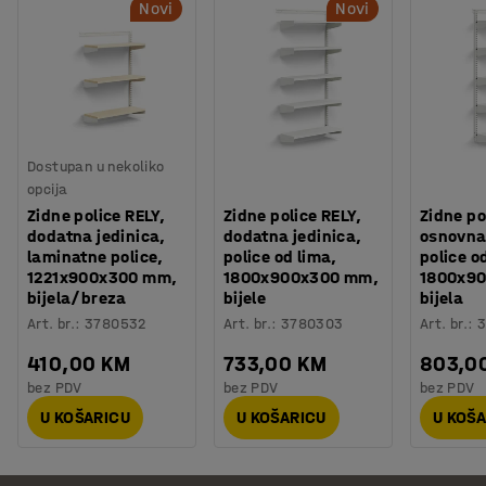
Novi
Novi
Dostupan u nekoliko
opcija
Zidne police RELY,
Zidne police RELY,
Zidne po
dodatna jedinica,
dodatna jedinica,
osnovna 
laminatne police,
police od lima,
police o
1221x900x300 mm,
1800x900x300 mm,
1800x9
bijela/breza
bijele
bijela
Art. br.
:
3780532
Art. br.
:
3780303
Art. br.
:
3
410,00 KM
733,00 KM
803,0
bez PDV
bez PDV
bez PDV
U KOŠARICU
U KOŠARICU
U KOŠ