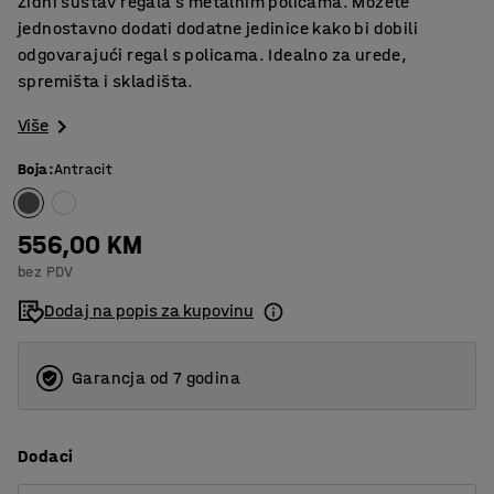
Zidni sustav regala s metalnim policama. Možete
jednostavno dodati dodatne jedinice kako bi dobili
odgovarajući regal s policama. Idealno za urede,
spremišta i skladišta.
Više
Boja
:
Antracit
556,00 KM
bez PDV
Dodaj na popis za kupovinu
Garancja od 7 godina
Dodaci