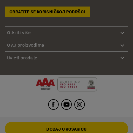
OBRATITE SE KORISNIČKOJ PODRŠCI
Otkriti više
O AJ proizvodima
Uvjeti prodaje
DODAJ U KOŠARICU