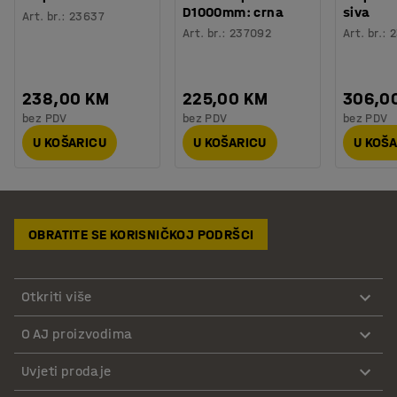
D1000mm: crna
siva
Art. br.
:
23637
Art. br.
:
237092
Art. br.
:
2
238,00 KM
225,00 KM
306,0
bez PDV
bez PDV
bez PDV
U KOŠARICU
U KOŠARICU
U KOŠ
OBRATITE SE KORISNIČKOJ PODRŠCI
Otkriti više
O AJ proizvodima
Uvjeti prodaje