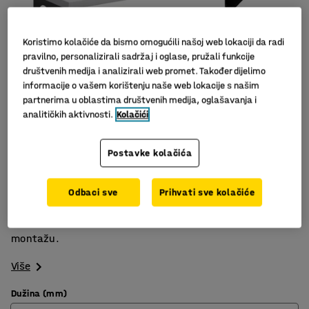
Koristimo kolačiće da bismo omogućili našoj web lokaciji da radi
pravilno, personalizirali sadržaj i oglase, pružali funkcije
društvenih medija i analizirali web promet. Također dijelimo
informacije o vašem korištenju naše web lokacije s našim
partnerima u oblastima društvenih medija, oglašavanja i
analitičkih aktivnosti.
Kolačići
Slični proizvodi
Postavke kolačića
Crni metalni nosači
Prešani laminat, sivi
Odbaci sve
Prihvati sve kolačiće
Olakšava čišćenje poda
Klupa s izdržljivim sjedištem. Dizajnirana za zidnu
montažu.
Više
Dužina (mm)