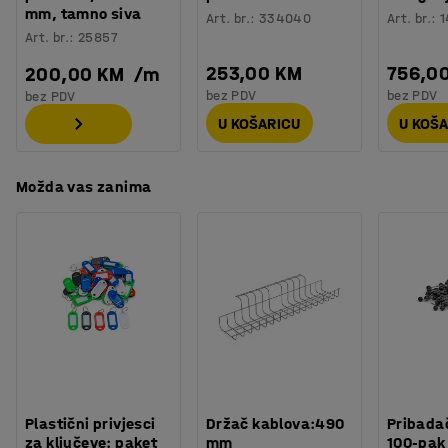
mm, tamno siva
Art. br.
:
334040
Art. br.
:
1
Art. br.
:
25857
253,00 KM
756,0
200,00 KM
/
m
bez PDV
bez PDV
bez PDV
U KOŠARICU
U KOŠ
Možda vas zanima
Plastični privjesci
Držač kablova:490
Pribadač
za ključeve: paket
mm
100-pak