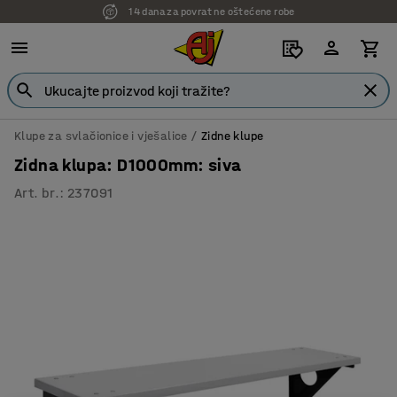
14 dana za povrat ne oštećene robe
Klupe za svlačionice i vješalice
Zidne klupe
Zidna klupa: D1000mm: siva
Art. br.
:
237091