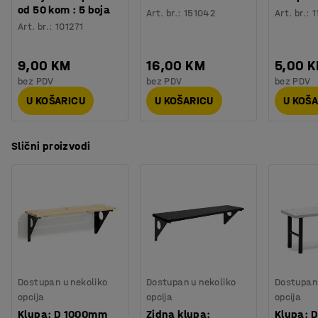
od 50 kom : 5 boja
Art. br.
:
151042
Art. br.
:
1
Art. br.
:
101271
9,00 KM
16,00 KM
5,00 
bez PDV
bez PDV
bez PDV
U KOŠARICU
U KOŠARICU
U KOŠ
Slični proizvodi
Dostupan u nekoliko
Dostupan u nekoliko
Dostupan 
opcija
opcija
opcija
Klupa: D 1000mm
Zidna klupa:
Klupa: 