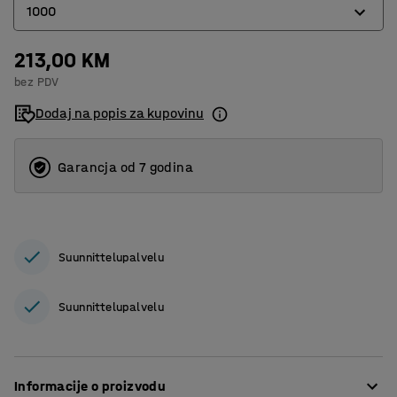
1000
213,00 KM
1000
bez PDV
1500
Dodaj na popis za kupovinu
2000
Garancja od 7 godina
Suunnittelupalvelu
Suunnittelupalvelu
Informacije o proizvodu