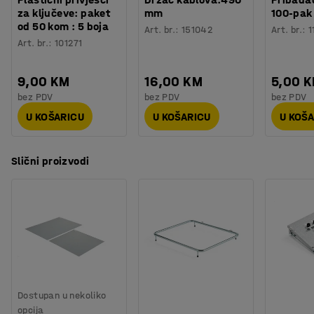
za ključeve: paket
mm
100-pak
od 50 kom : 5 boja
Art. br.
:
151042
Art. br.
:
1
Art. br.
:
101271
9,00 KM
16,00 KM
5,00 
bez PDV
bez PDV
bez PDV
U KOŠARICU
U KOŠARICU
U KOŠ
Slični proizvodi
Dostupan u nekoliko
opcija