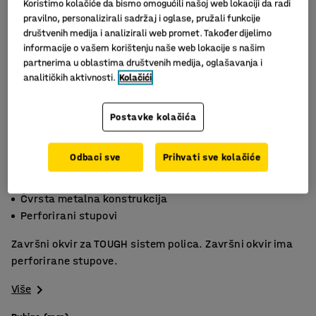
Koristimo kolačiće da bismo omogućili našoj web lokaciji da radi
pravilno, personalizirali sadržaj i oglase, pružali funkcije
društvenih medija i analizirali web promet. Također dijelimo
informacije o vašem korištenju naše web lokacije s našim
partnerima u oblastima društvenih medija, oglašavanja i
analitičkih aktivnosti.
Kolačići
Postavke kolačića
Slični proizvodi
Odbaci sve
Prihvati sve kolačiće
Galvanizirano
Čvrsta metalna konstrukcija
Perforirani stupovi
Završni okvir za TOUGH sistem polica. Završni okvir ima
perforirane stupove.
Više