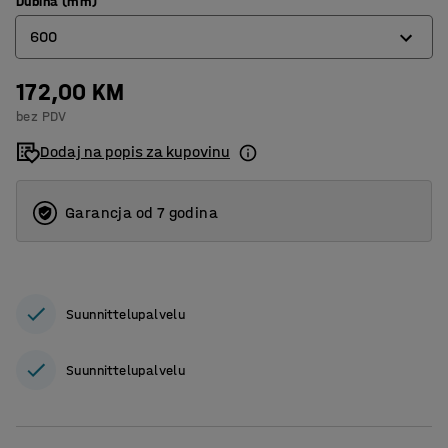
Dubina (mm)
600
172,00 KM
600
bez PDV
1000
Dodaj na popis za kupovinu
Garancja od 7 godina
Suunnittelupalvelu
Suunnittelupalvelu