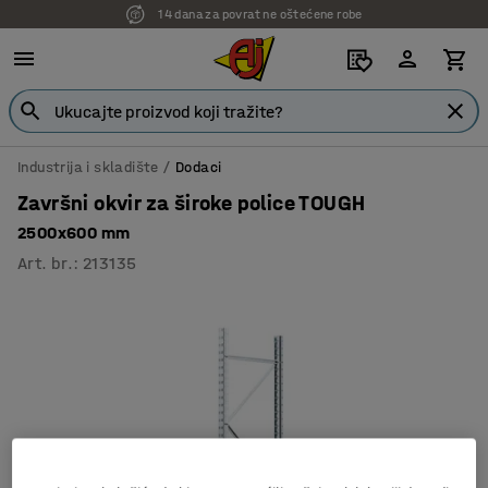
14 dana za povrat ne oštećene robe
Industrija i skladište
Dodaci
Završni okvir za široke police TOUGH
2500x600 mm
Art. br.
:
213135