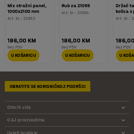
Mix stražni panel,
Rub za 21055
Držač ta
1000x2100 mm
kolica s
Art. br.
:
21004
Art. br.
:
22852
Art. br.
:
2
186,00 KM
186,00 KM
186,0
bez PDV
bez PDV
bez PDV
U KOŠARICU
U KOŠARICU
U KOŠ
OBRATITE SE KORISNIČKOJ PODRŠCI
Otkriti više
O AJ proizvodima
Uvjeti prodaje