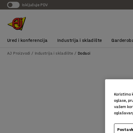
Isključuje PDV
Ured i konferencija
Industrija i skladište
Garderob
AJ Proizvodi
Industrija i skladište
Dodaci
Koristimo k
oglase, pru
vašem kori
oglašavanja
Postavk