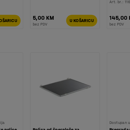
Art. br.
:
11
5,00 KM
145,00
KOŠARICU
U KOŠARICU
bez PDV
bez PDV
ija
Dostupan u 
ke police
Polica od šperploče za
Pregrada: