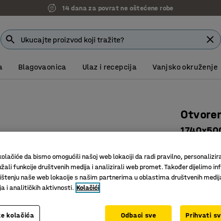
14 dana za povrat ne oštećene robe
a
Blagovaonica
Ulaz i recepcija
Vanjsko okruženje
Otvoren
1740x50
Art. br.
:
27
olačiće da bismo omogućili našoj web lokaciji da radi pravilno, personalizira
Nekoliko 
žali funkcije društvenih medija i analizirali web promet. Također dijelimo in
Za regal 
štenju naše web lokacije s našim partnerima u oblastima društvenih medij
 i analitičkih aktivnosti.
Kolačići
Za nadog
Dubina (mm)
e kolačića
Odbaci sve
Prihvati s