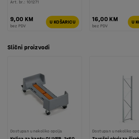
Art. br.
:
101271
9,00 KM
16,00 KM
U KOŠARICU
U 
bez PDV
bez PDV
Slični proizvodi
Dostupan u nekoliko opcija
Dostupan u nekoliko opc
Kolica za kantu OLIVER, 1x60
Završni okvir za širo