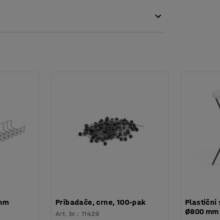
 mm
Pribadače, crne, 100-pak
Plastični 
Ø800 mm
Art. br.
:
11429