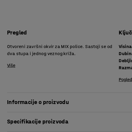
Pregled
Klju
Otvoreni završni okvir za MIX police. Sastoji se od
Visina
dva stupa i jednog veznog križa.
Dubin
Više
Razma
Pogled
Informacije o proizvodu
Ako želite nadograditi skladišne police opremite svoje MIX
Specifikacije proizvoda
Otvoreni završni okvir se sastoje od dva stupa i veznog kri
dostupni u nekoliko visina i širina. Da bi nadogradili polic