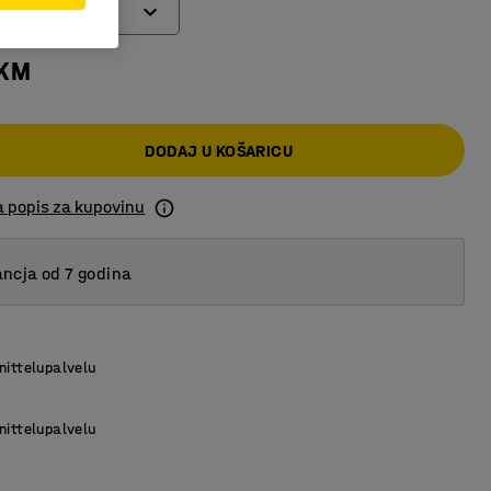
 KM
DODAJ U KOŠARICU
a popis za kupovinu
ncja od 7 godina
nittelupalvelu
nittelupalvelu