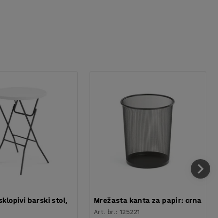
sklopivi barski stol,
Mrežasta kanta za papir: crna
Art. br.
:
125221