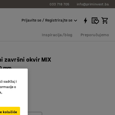
033 718 705
info@priminvest.ba
Prijavite se / Registrirajte se
Inspiracija/blog
Preporučujemo
i završni okvir MIX
0 mm
402
li sadržaj i
visina
formacije o
MIX
a,
radnju regala
ve kolačiće