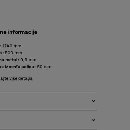
čne informacije
:
1740
mm
a
:
500
mm
Debljina metal
:
0,9
mm
k između polica
:
50
mm
ajte više detalja
 police s otvorenim završnim okvirom.
ža za dodatnu stabilnost. Zvaršni okviri su
e u skladištu, potreban vam je završni okvir