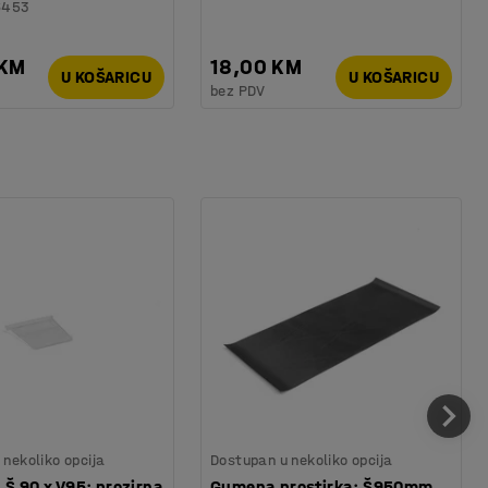
6453
 KM
18,00 KM
U KOŠARICU
U KOŠARICU
bez PDV
nekoliko opcija
Dostupan u nekoliko opcija
 Š 90 x V95: prozirna
Gumena prostirka: Š950mm