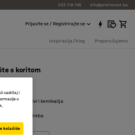
033 718 705
info@priminvest.ba
Prijavite se / Registrirajte se
Inspiracija/blog
Preporučujemo
te s koritom
ve
186
li sadržaj i
formacije o
kladištenje bačvi i kemikalija
a,
a
 unutarnja upotreba
ve kolačiće