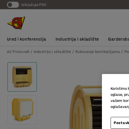
Isključuje PDV
Ured i konferencija
Industrija i skladište
Garderob
AJ Proizvodi
Industrija i skladište
Rukovanje kemikalijama
Pa
Koristimo k
oglase, pru
vašem kori
oglašavanja
Postavk