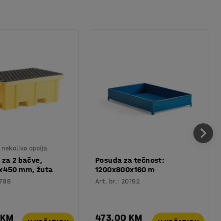
nekoliko opcija
za 2 bačve,
Posuda za tečnost:
x450 mm, žuta
1200x800x160 m
788
Art. br.
:
20192
 KM
473,00 KM