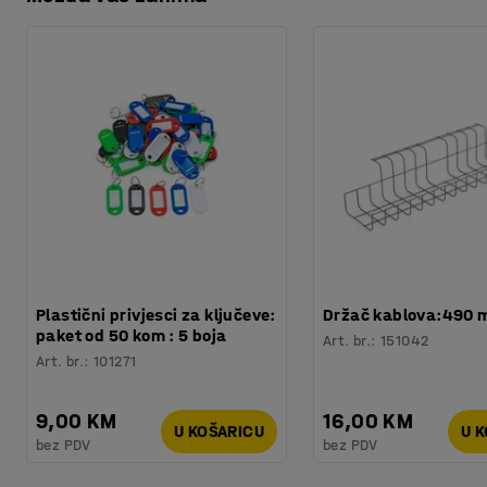
Preuzmite upute za održavanjen
Materijal
:
Polietilen
Broj bačve
:
2
Preuzmite korisnički priručnik
Nosivost
:
650
kg
Potreban broj osoba
:
1
Procjena vremena
:
5
Min
Težina
:
82,01
kg
Plastični privjesci za ključeve:
Držač kablova:490
paket od 50 kom : 5 boja
Art. br.
:
151042
Art. br.
:
101271
9,00 KM
16,00 KM
U KOŠARICU
U 
bez PDV
bez PDV