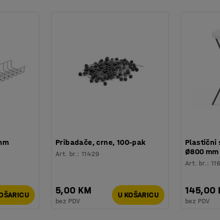
 mm
Pribadače, crne, 100-pak
Plastični 
Ø800 mm
Art. br.
:
11429
Art. br.
:
11
5,00 KM
145,00
KOŠARICU
U KOŠARICU
bez PDV
bez PDV