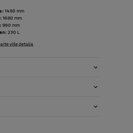
a
:
1490
mm
:
1690
mm
:
990
mm
en
:
230
L
ajte više detalja
je kemikalija i bačvi na otvorenom.
 i prljavština kao i neovlaštenog pristupa.
a ) i može se koristiti za odvodne stanice,
i učinkovitije rukovanje kemikalijama!