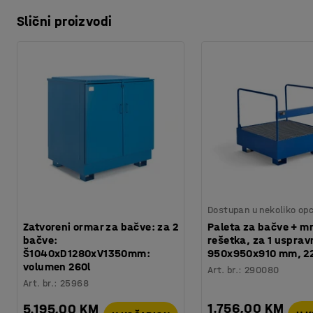
Slični proizvodi
Dostupan u nekoliko opc
Zatvoreni ormar za bačve: za 2
Paleta za bačve + m
bačve:
rešetka, za 1 uspra
Š1040xD1280xV1350mm:
950x950x910 mm, 22
volumen 260l
Art. br.
:
290080
Art. br.
:
25968
1.756,00 KM
5.195,00 KM