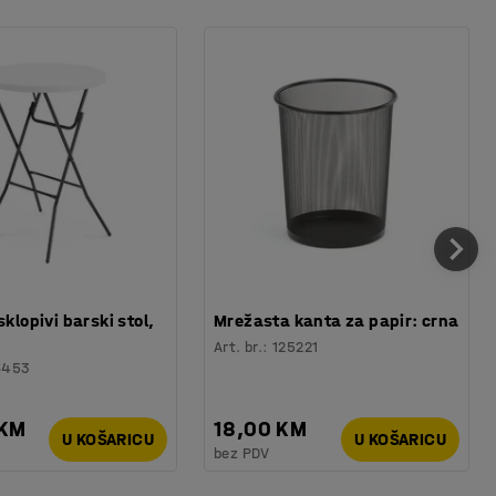
sklopivi barski stol,
Mrežasta kanta za papir: crna
Art. br.
:
125221
6453
 KM
18,00 KM
U KOŠARICU
U KOŠARICU
bez PDV