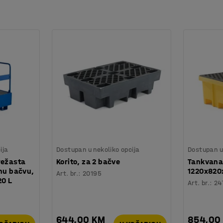
ija
Dostupan u nekoliko opcija
Dostupan u 
režasta
Korito, za 2 bačve
Tankvana 
vnu bačvu,
1220x820
Art. br.
:
20195
0 L
Art. br.
:
24
644,00 KM
854,00