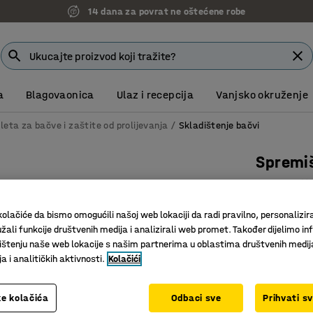
7 godina garancije
a
Blagovaonica
Ulaz i recepcija
Vanjsko okruženje
leta za bačve i zaštite od prolijevanja
Skladištenje bačvi
Spremiš
Za 2 bač
Art. br.
:
20
olačiće da bismo omogućili našoj web lokaciji da radi pravilno, personalizira
žali funkcije društvenih medija i analizirali web promet. Također dijelimo in
Sigurno s
štenju naše web lokacije s našim partnerima u oblastima društvenih medij
Rolo vrat
 i analitičkih aktivnosti.
Kolačići
Vanjska i
Broj bačve
e kolačića
Odbaci sve
Prihvati s