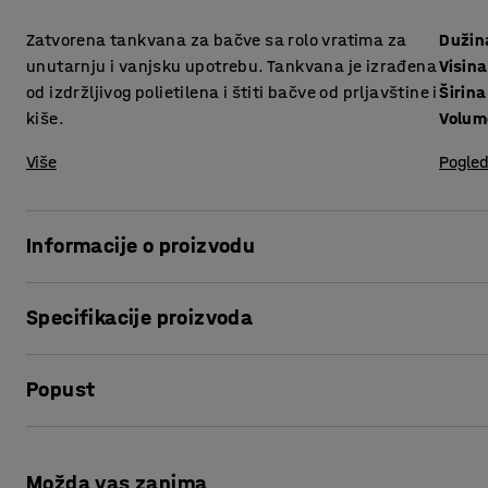
Zatvorena tankvana za bačve sa rolo vratima za
Dužin
unutarnju i vanjsku upotrebu. Tankvana je izrađena
Visina
od izdržljivog polietilena i štiti bačve od prljavštine i
Širina
kiše.
Volum
Više
Pogled
Informacije o proizvodu
Ova svestrana zatvorena tankvana idealna je za skladišten
Specifikacije proizvoda
Zatvorena tankvana dizajnirana je za zaštitu bačvi od kiše
Izrađena je od ekološki prihvatljive PE plastike ( polietilen
Dužina
:
1490
mm
spremanje bačvi, ili prikupljanje otpada. Sve za sigurnije 
Popust
Visina
:
1690
mm
Širina
:
990
mm
Volumen
:
230
L
Ispis stranice
Boja
:
Žuta
Možda vas zanima