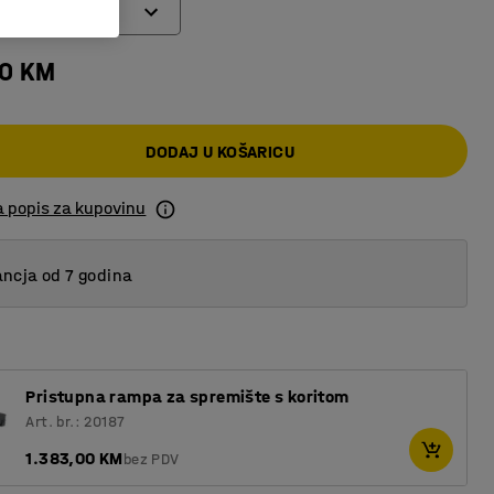
00 KM
DODAJ U KOŠARICU
a popis za kupovinu
ncja od 7 godina
Pristupna rampa za spremište s koritom
Art. br.: 20187
1.383,00 KM
bez PDV