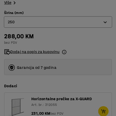
Više
Širina (mm)
250
288,00 KM
250
bez PDV
400
Dodaj na popis za kupovinu
500
600
Garancja od 7 godina
700
Dodaci
800
900
Horizontalne prečke za X-GUARD
Art. br.: 312055
1000
231,00 KM
bez PDV