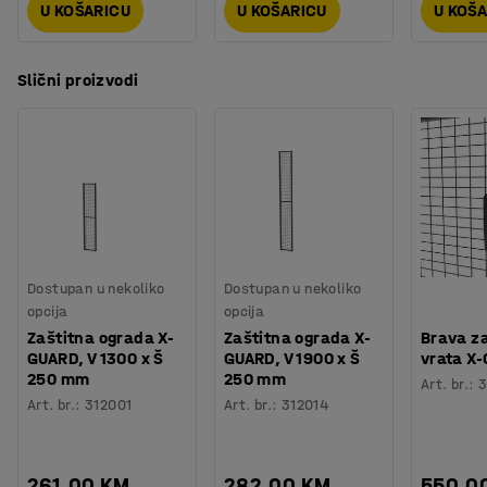
U KOŠARICU
U KOŠARICU
U KOŠ
Slični proizvodi
Dostupan u nekoliko
Dostupan u nekoliko
opcija
opcija
Zaštitna ograda X-
Zaštitna ograda X-
Brava za
GUARD, V 1300 x Š
GUARD, V 1900 x Š
vrata X
250 mm
250 mm
Art. br.
:
3
Art. br.
:
312001
Art. br.
:
312014
261,00 KM
282,00 KM
550,0