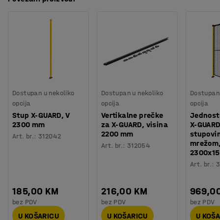
Materijal
:
Mreža
stupovima. Ovaj način montaže daje vam fleksibilnost i
Preuzmite upute za montažu
Potreban broj osoba
:
2
mogućnost prilagođavanja sustava za ograđivanje
Procjena vremena
:
30
Min
prostora prema potrebi.
Težina
:
5,68
kg
Montaža
:
Dolazi nesastavljeno
Paneli su izrađeni od čvrstih čeličnih cijevi i zavarene
Testirano
:
EN ISO 13857, EN ISO 14120
mreže. Odaberite između različitih veličina kako bi
sastavili ograđeni prostor koji odgovara vašim
potrebama.
Dostupan u nekoliko
Dostupan u nekoliko
Dostupan 
opcija
opcija
opcija
Stup X-GUARD, V
Vertikalne prečke
Jednost
2300 mm
za X-GUARD, visina
X-GUARD
2200 mm
stupovi
Art. br.
:
312042
mrežom,
Art. br.
:
312054
2300x1
Art. br.
:
3
185,00 KM
216,00 KM
969,0
bez PDV
bez PDV
bez PDV
U KOŠARICU
U KOŠARICU
U KOŠ