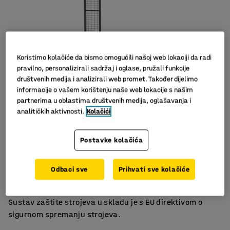
Koristimo kolačiće da bismo omogućili našoj web lokaciji da radi
pravilno, personalizirali sadržaj i oglase, pružali funkcije
društvenih medija i analizirali web promet. Također dijelimo
informacije o vašem korištenju naše web lokacije s našim
partnerima u oblastima društvenih medija, oglašavanja i
analitičkih aktivnosti.
Kolačići
Jednostavna montaža
Postavke kolačića
Fleksibilan sistem za ograđivanje
Različite širine
Odbaci sve
Prihvati sve kolačiće
Panel s mrežom za X-GUARD sustav zaštitne ograde.
Pristupačan i fleksibilan način zaštite strojeva i opreme.
Sustav zaštite strojeva u skladu je s EU direktivom o
sigurnom spremanju strojeva.