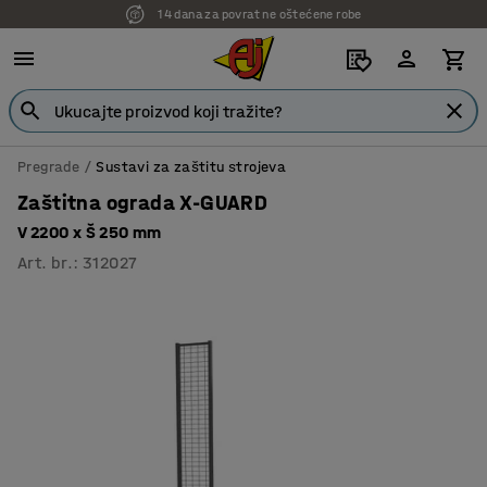
14 dana za povrat ne oštećene robe
7 godina garancije
Pregrade
Sustavi za zaštitu strojeva
Zaštitna ograda X-GUARD
V 2200 x Š 250 mm
Art. br.
:
312027