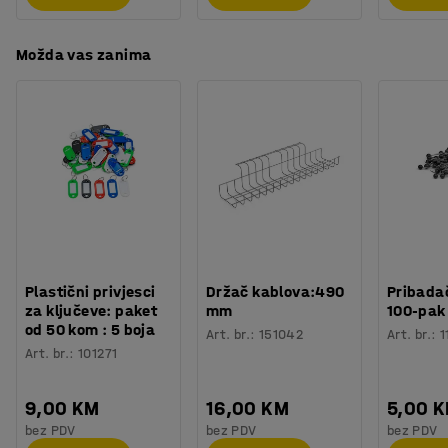
Možda vas zanima
Plastični privjesci
Držač kablova:490
Pribadač
za ključeve: paket
mm
100-pak
od 50 kom : 5 boja
Art. br.
:
151042
Art. br.
:
1
Art. br.
:
101271
9,00 KM
16,00 KM
5,00 
bez PDV
bez PDV
bez PDV