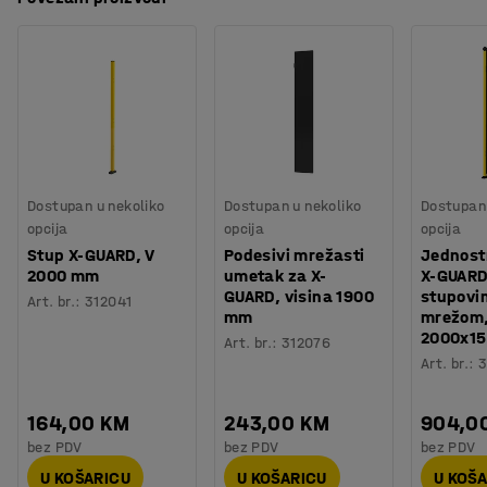
Materijal
:
Mreža
stupovima. Ovaj način montaže daje vam fleksibilnost i
Preuzmite upute za montažu
Potreban broj osoba
:
2
mogućnost prilagođavanja sustava za ograđivanje
Procjena vremena
:
30
Min
prostora prema potrebi.
Težina
:
7,04
kg
Montaža
:
Dolazi nesastavljeno
Paneli su izrađeni od čvrstih čeličnih cijevi i zavarene
Testirano
:
EN ISO 13857, EN ISO 14120
mreže. Odaberite između različitih veličina kako bi
sastavili ograđeni prostor koji odgovara vašim
potrebama.
Dostupan u nekoliko
Dostupan u nekoliko
Dostupan 
opcija
opcija
opcija
Stup X-GUARD, V
Podesivi mrežasti
Jednost
2000 mm
umetak za X-
X-GUARD
GUARD, visina 1900
stupovi
Art. br.
:
312041
mm
mrežom,
2000x1
Art. br.
:
312076
Art. br.
:
3
164,00 KM
243,00 KM
904,0
bez PDV
bez PDV
bez PDV
U KOŠARICU
U KOŠARICU
U KOŠ