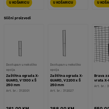
U KOŠARICU
U KOŠARICU
U KOŠ
Slični proizvodi
Dostupan u nekoliko
Dostupan u nekoliko
opcija
opcija
Zaštitna ograda X-
Zaštitna ograda X-
Brava za
GUARD, V 1300 x Š
GUARD, V 2200 x Š
vrata X
250 mm
250 mm
Art. br.
:
3
Art. br.
:
312001
Art. br.
:
312027
261,00 KM
288,00 KM
550,0