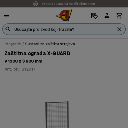
14 dana za povrat ne oštećene robe
7 godina garancije
Pregrade
Sustavi za zaštitu strojeva
Zaštitna ograda X-GUARD
V 1900 x Š 600 mm
Art. br.
:
312017