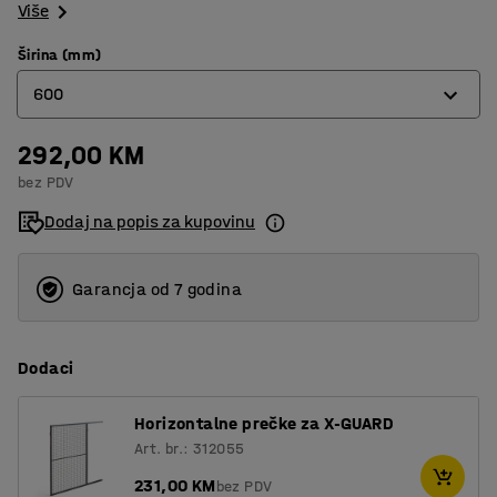
Više
Širina (mm)
600
292,00 KM
250
bez PDV
400
Dodaj na popis za kupovinu
500
600
Garancja od 7 godina
700
Dodaci
800
900
Horizontalne prečke za X-GUARD
Art. br.: 312055
1000
231,00 KM
bez PDV