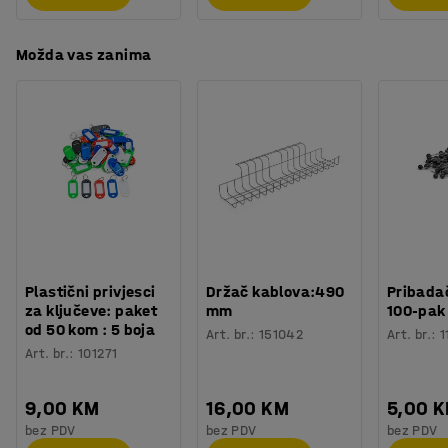
Možda vas zanima
Plastični privjesci
Držač kablova:490
Pribadač
za ključeve: paket
mm
100-pak
od 50 kom : 5 boja
Art. br.
:
151042
Art. br.
:
1
Art. br.
:
101271
9,00 KM
16,00 KM
5,00 
bez PDV
bez PDV
bez PDV