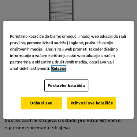
Koristimo kolačiće da bismo omogućili našoj web lokaciji da radi
pravilno, personalizirali sadržaj i oglase, pružali funkcije
društvenih medija i analizirali web promet. Također dijelimo
informacije o vašem korištenju naše web lokacije s našim
partnerima u oblastima društvenih medija, oglašavanja i
analitičkih aktivnosti.
Kolačići
Jednostavna montaža
Postavke kolačića
Fleksibilan sistem za ograđivanje
Dostupno u nekoliko različitih širina
Odbaci sve
Prihvati sve kolačiće
Panel s mrežom za X-GUARD sustav zaštitne ograde.
Pristupačan i fleksibilan način zaštite strojeva i opreme.
Sustav zaštite strojeva u skladu je s EU direktivom o
sigurnom spremanju strojeva.