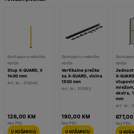
Materijal
:
Mreža
stupovima. Ovaj način montaže daje vam fleksibilnost i
Preuzmite upute za montažu
Potreban broj osoba
:
2
mogućnost prilagođavanja sustava za ograđivanje
Procjena vremena
:
30
Min
prostora prema potrebi.
Težina
:
7,8
kg
Montaža
:
Dolazi nesastavljeno
Paneli su izrađeni od čvrstih čeličnih cijevi i zavarene
Testirano
:
EN ISO 13857, EN ISO 14120
mreže. Odaberite između različitih veličina kako bi
sastavili ograđeni prostor koji odgovara vašim
potrebama.
Dostupan u nekoliko
Dostupan u nekoliko
Dostupan 
opcija
opcija
opcija
Stup X-GUARD, V
Vertikalne prečke
Jednost
1400 mm
za X-GUARD, visina
X-GUARD
1300 mm
stupovi
Art. br.
:
312040
mrežom,
Art. br.
:
312052
okvira,
mm
Art. br.
:
3
126,00 KM
190,00 KM
677,00
bez PDV
bez PDV
bez PDV
U KOŠARICU
U KOŠARICU
U KOŠ