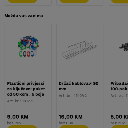
Možda vas zanima
Plastični privjesci
Držač kablova:490
Pribadač
za ključeve: paket
mm
100-pak
od 50 kom : 5 boja
Art. br.
:
151042
Art. br.
:
1
Art. br.
:
101271
9,00 KM
16,00 KM
5,00 
bez PDV
bez PDV
bez PDV