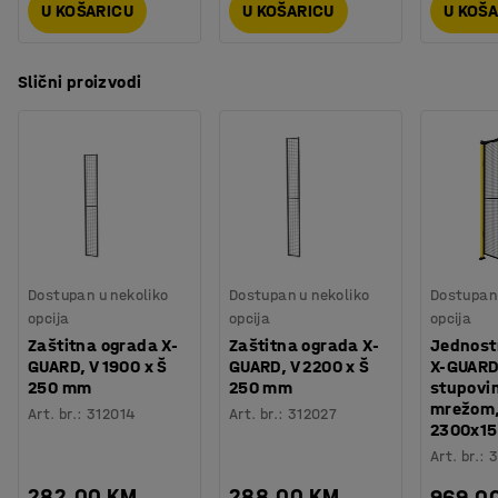
U KOŠARICU
U KOŠARICU
U KOŠ
Slični proizvodi
Dostupan u nekoliko
Dostupan u nekoliko
Dostupan 
opcija
opcija
opcija
Zaštitna ograda X-
Zaštitna ograda X-
Jednost
GUARD, V 1900 x Š
GUARD, V 2200 x Š
X-GUARD
250 mm
250 mm
stupovi
mrežom,
Art. br.
:
312014
Art. br.
:
312027
2300x1
Art. br.
:
3
282,00 KM
288,00 KM
969,0