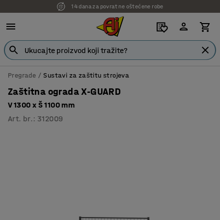
14 dana za povrat ne oštećene robe
7 godina garancije
Pregrade
Sustavi za zaštitu strojeva
Zaštitna ograda X-GUARD
V 1300 x Š 1100 mm
Art. br.
:
312009