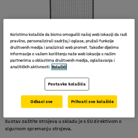
Koristimo kolačiće da bismo omogućili našoj web lokaciji da radi
pravilno, personalizirali sadržaj i oglase, pružali funkcije
društvenih medija i analizirali web promet. Također dijelimo
informacije o vašem korištenju naše web lokacije s našim
partnerima u oblastima društvenih medija, oglašavanja i
analitičkih aktivnosti.
Kolačići
Jednostavna montaža
Postavke kolačića
Fleksibilan sistem za ograđivanje
Različite širine
Odbaci sve
Prihvati sve kolačiće
Panel s mrežom za X-GUARD sustav zaštitne ograde.
Pristupačan i fleksibilan način zaštite strojeva i opreme.
Sustav zaštite strojeva u skladu je s EU direktivom o
sigurnom spremanju strojeva.