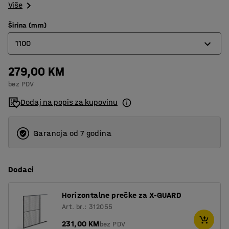
Više
Širina (mm)
1100
279,00 KM
250
bez PDV
400
Dodaj na popis za kupovinu
500
600
Garancja od 7 godina
700
Dodaci
800
900
Horizontalne prečke za X-GUARD
Art. br.: 312055
1000
231,00 KM
bez PDV