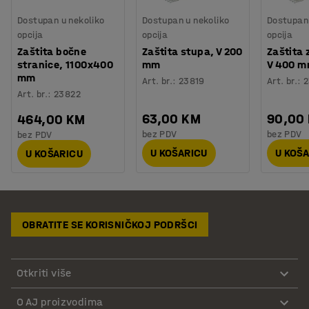
Dostupan u nekoliko
Dostupan u nekoliko
Dostupan 
opcija
opcija
opcija
Zaštita bočne
Zaštita stupa, V 200
Zaštita 
stranice, 1100x400
mm
V 400 
mm
Art. br.
:
23819
Art. br.
:
2
Art. br.
:
23822
63,00 KM
90,00
464,00 KM
bez PDV
bez PDV
bez PDV
U KOŠARICU
U KOŠ
U KOŠARICU
OBRATITE SE KORISNIČKOJ PODRŠCI
Otkriti više
O AJ proizvodima