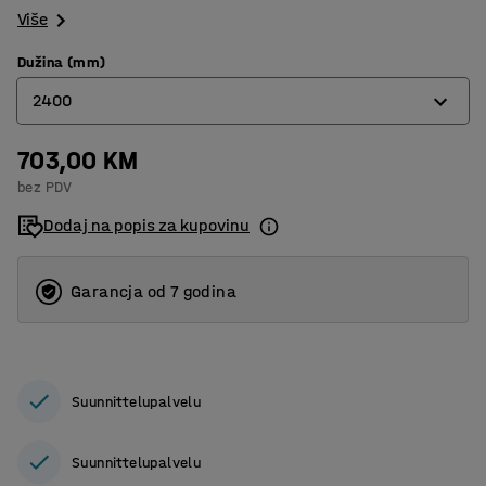
Više
Dužina (mm)
2400
703,00 KM
1100
bez PDV
2400
Dodaj na popis za kupovinu
Garancja od 7 godina
Suunnittelupalvelu
Suunnittelupalvelu