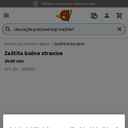
14 dana za povrat ne oštećene robe
Dodaci za paletne regale
Zaštitne barijere
Zaštita bočne stranice
2400 mm
Art. br.
:
23823