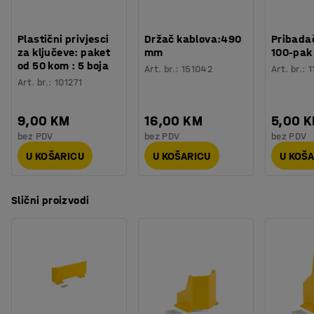
Plastični privjesci
Držač kablova:490
Pribadač
za ključeve: paket
mm
100-pak
od 50 kom : 5 boja
Art. br.
:
151042
Art. br.
:
1
Art. br.
:
101271
9,00 KM
16,00 KM
5,00 
bez PDV
bez PDV
bez PDV
U KOŠARICU
U KOŠARICU
U KOŠ
Slični proizvodi