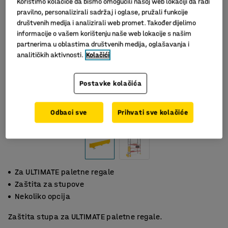
Koristimo kolačiće da bismo omogućili našoj web lokaciji da radi
pravilno, personalizirali sadržaj i oglase, pružali funkcije
društvenih medija i analizirali web promet. Također dijelimo
informacije o vašem korištenju naše web lokacije s našim
partnerima u oblastima društvenih medija, oglašavanja i
analitičkih aktivnosti.
Kolačići
Postavke kolačića
Slični proizvodi
Odbaci sve
Prihvati sve kolačiće
Za ULTIMATE paletne regale
Zaštita za stupove
Nekoliko opcija
Zaštita stupa za ULTIMATE paletne regale.