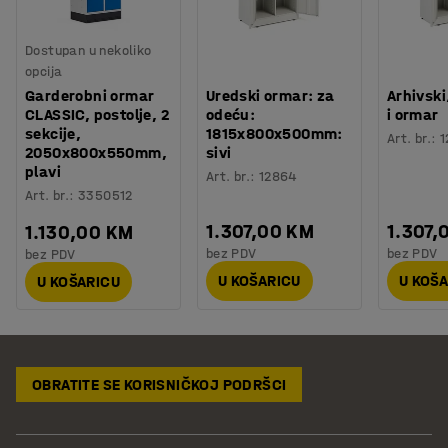
Dostupan u nekoliko
opcija
Garderobni ormar
Uredski ormar: za
Arhivsk
CLASSIC, postolje, 2
odeću:
i ormar
sekcije,
1815x800x500mm:
Art. br.
:
1
2050x800x550mm,
sivi
plavi
Art. br.
:
12864
Art. br.
:
3350512
1.307,00 KM
1.307,
1.130,00 KM
bez PDV
bez PDV
bez PDV
U KOŠARICU
U KOŠ
U KOŠARICU
OBRATITE SE KORISNIČKOJ PODRŠCI