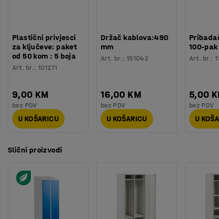
Plastični privjesci
Držač kablova:490
Pribadač
za ključeve: paket
mm
100-pak
od 50 kom : 5 boja
Art. br.
:
151042
Art. br.
:
1
Art. br.
:
101271
9,00 KM
16,00 KM
5,00 
bez PDV
bez PDV
bez PDV
U KOŠARICU
U KOŠARICU
U KOŠ
Slični proizvodi