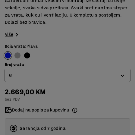
Garderobni ormar s kosim vrhom koji se sastoji od dvije
sekcije, svaka s dva pretinca. Svaki pretinac ima stoper
za vrata, kukicu i ventilaciju. U kompletu s postoljem.
Dolazi bez bravica.
Više
Boja vrata
:
Plava
Broj vrata
6
2.669,00 KM
4
bez PDV
6
Dodaj na popis za kupovinu
Garancja od 7 godina