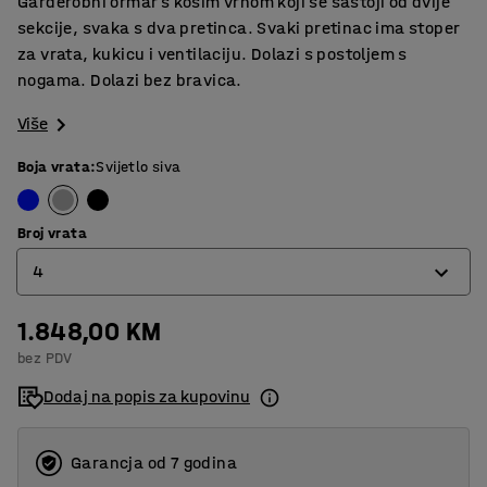
Garderobni ormar s kosim vrhom koji se sastoji od dvije
sekcije, svaka s dva pretinca. Svaki pretinac ima stoper
za vrata, kukicu i ventilaciju. Dolazi s postoljem s
nogama. Dolazi bez bravica.
Više
Boja vrata
:
Svijetlo siva
Broj vrata
4
1.848,00 KM
4
bez PDV
6
Dodaj na popis za kupovinu
Garancja od 7 godina