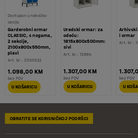
Dostupan u nekoliko
opcija
Garderobni ormar
Uredski ormar: za
Arhivsk
CLASSIC, s nogama,
odeću:
i ormar
2 sekcije,
1815x800x500mm:
Art. br.
:
1
2100x800x550mm,
sivi
plavi
Art. br.
:
12864
Art. br.
:
3350522
1.307,00 KM
1.307,
1.098,00 KM
bez PDV
bez PDV
bez PDV
U KOŠARICU
U KOŠ
U KOŠARICU
OBRATITE SE KORISNIČKOJ PODRŠCI