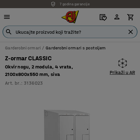
7 godina garancije
Garderobni ormari
Garderobni ormari s postoljem
Z-ormar CLASSIC
Okvir nogu, 2 modula, 4 vrata,
Prikaži u AR
2100x800x550 mm, siva
Art. br.
:
3136023