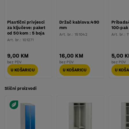
Plastični privjesci
Držač kablova:490
Pribadač
za ključeve: paket
mm
100-pak
od 50 kom : 5 boja
Art. br.
:
151042
Art. br.
:
1
Art. br.
:
101271
9,00 KM
16,00 KM
5,00 
bez PDV
bez PDV
bez PDV
U KOŠARICU
U KOŠARICU
U KOŠ
Slični proizvodi