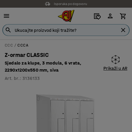
Isporuka po dogovoru
14 dana za povrat ne oštećene robe
CCC
CCCA
Z-ormar CLASSIC
Sjedalo za klupe, 3 modula, 6 vrata,
Prikaži u AR
2290x1200x550 mm, siva
Art. br.
:
3136133