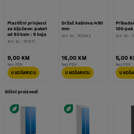
Plastični privjesci
Držač kablova:490
Pribadač
za ključeve: paket
mm
100-pak
od 50 kom : 5 boja
Art. br.
:
151042
Art. br.
:
1
Art. br.
:
101271
9,00 KM
16,00 KM
5,00 
bez PDV
bez PDV
bez PDV
U KOŠARICU
U KOŠARICU
U KOŠ
Slični proizvodi