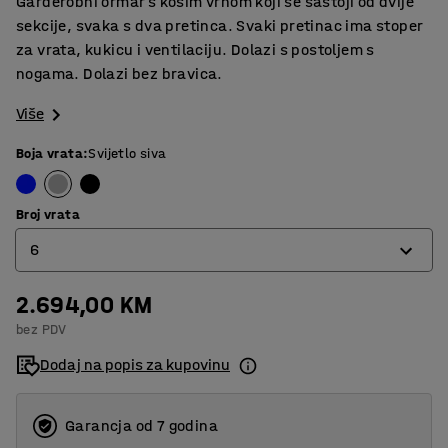
Garderobni ormar s kosim vrhom koji se sastoji od dvije
sekcije, svaka s dva pretinca. Svaki pretinac ima stoper
za vrata, kukicu i ventilaciju. Dolazi s postoljem s
nogama. Dolazi bez bravica.
Više
Boja vrata
:
Svijetlo siva
Broj vrata
6
2.694,00 KM
4
bez PDV
6
Dodaj na popis za kupovinu
Garancja od 7 godina