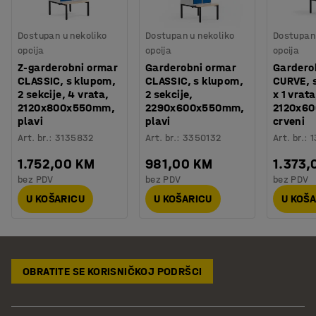
Dostupan u nekoliko
Dostupan u nekoliko
Dostupan 
opcija
opcija
opcija
Z-garderobni ormar
Garderobni ormar
Gardero
CLASSIC, s klupom,
CLASSIC, s klupom,
CURVE, 
2 sekcije, 4 vrata,
2 sekcije,
x 1 vrata
2120x800x550mm,
2290x600x550mm,
2120x6
plavi
plavi
crveni
Art. br.
:
3135832
Art. br.
:
3350132
Art. br.
:
1
1.752,00 KM
981,00 KM
1.373,
bez PDV
bez PDV
bez PDV
U KOŠARICU
U KOŠARICU
U KOŠ
OBRATITE SE KORISNIČKOJ PODRŠCI