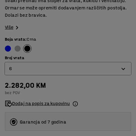
Svaki pretinac ima stoper za vrata, kukicu i ventilaciju.
Ormar se može opremiti dodavanjem različitih postolja.
Dolazi bez bravica.
Više
Boja vrata
:
Crna
Broj vrata
6
2.282,00 KM
4
bez PDV
6
Dodaj na popis za kupovinu
Garancja od 7 godina