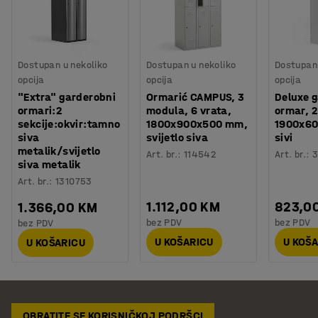
Dostupan u nekoliko
Dostupan u nekoliko
Dostupan 
opcija
opcija
opcija
"Extra" garderobni
Ormarić CAMPUS, 3
Deluxe 
ormari:2
modula, 6 vrata,
ormar, 2
sekcije:okvir:tamno
1800x900x500 mm,
1900x6
siva
svijetlo siva
sivi
metalik/svijetlo
Art. br.
:
114542
Art. br.
:
3
siva metalik
Art. br.
:
1310753
1.112,00 KM
823,0
1.366,00 KM
bez PDV
bez PDV
bez PDV
U KOŠARICU
U KOŠ
U KOŠARICU
OBRATITE SE KORISNIČKOJ PODRŠCI