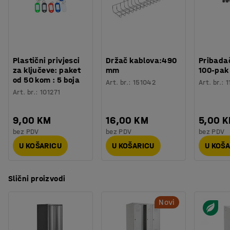
Plastični privjesci
Držač kablova:490
Pribadač
za ključeve: paket
mm
100-pak
od 50 kom : 5 boja
Art. br.
:
151042
Art. br.
:
1
Art. br.
:
101271
9,00 KM
16,00 KM
5,00 
bez PDV
bez PDV
bez PDV
U KOŠARICU
U KOŠARICU
U KOŠ
Slični proizvodi
Novi