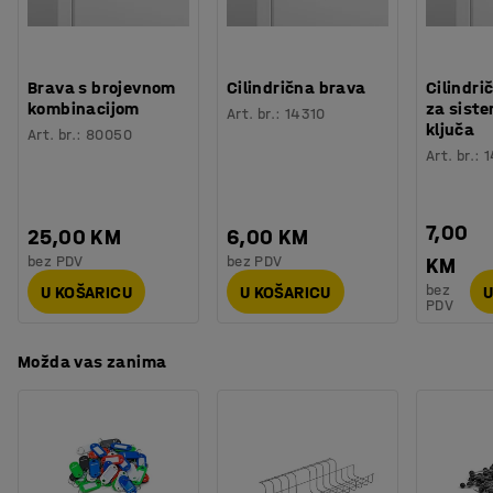
Broj sekcija
:
3
Odaberite odgovarajuću bravicu za ormar i dodajte
Potreban broj osoba
:
2
postolje za stvaranje kompletnog rješenja za spremanje.
Procjena vremena
:
10
Min
Težina
:
105,01
kg
Brava s brojevnom
Cilindrična brava
Cilindri
kombinacijom
za sist
Montaža
:
Dolazi sastavljeno
Art. br.
:
14310
ključa
Art. br.
:
80050
Testirano
:
EN 16121:2023
Art. br.
:
1
Kvaliteta - Eko oznaka
:
EPD, Byggvarubedömd ID: 139208
7,00
25,00 KM
6,00 KM
bez PDV
bez PDV
KM
bez
U KOŠARICU
U KOŠARICU
U
PDV
Možda vas zanima