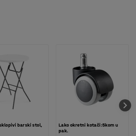
sklopivi barski stol,
Lako okretni kotači:5kom u
pak.