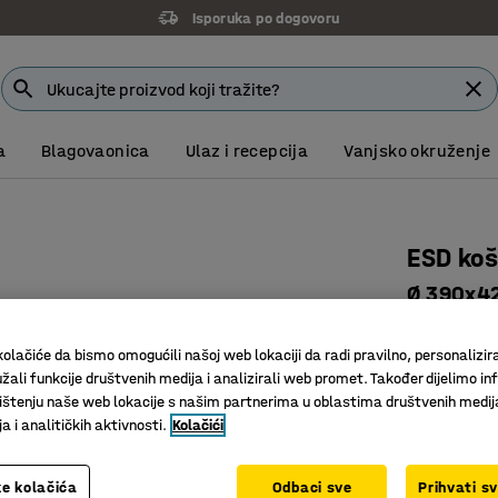
Isporuka po dogovoru
a
Blagovaonica
Ulaz i recepcija
Vanjsko okruženje
ESD koš
Ø 390x42
Art. br.
:
76
olačiće da bismo omogućili našoj web lokaciji da radi pravilno, personalizira
ESD odob
žali funkcije društvenih medija i analizirali web promet. Također dijelimo in
Vodljiva 
štenju naše web lokacije s našim partnerima u oblastima društvenih medij
S oznako
 i analitičkih aktivnosti.
Kolačići
Visina (mm)
e kolačića
Odbaci sve
Prihvati s