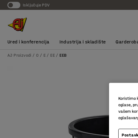
Isključuje PDV
Ured i konferencija
Industrija i skladište
Garderob
AJ Proizvodi
0
E
EE
EEB
Koristimo k
oglase, pru
vašem kori
oglašavanja
Postavk