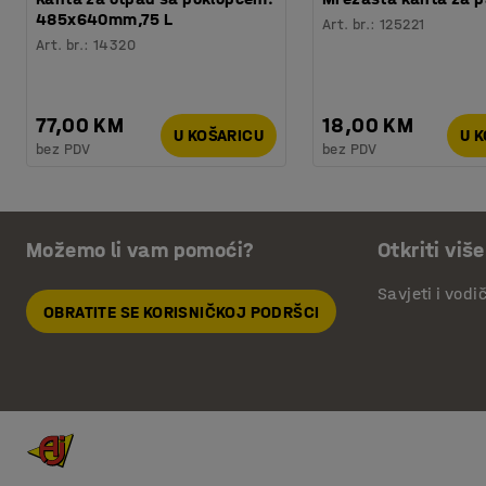
485x640mm,75 L
Art. br.
:
125221
Art. br.
:
14320
77,00 KM
18,00 KM
U KOŠARICU
U 
bez PDV
bez PDV
Možemo li vam pomoći?
Otkriti više
Savjeti i vodi
OBRATITE SE KORISNIČKOJ PODRŠCI