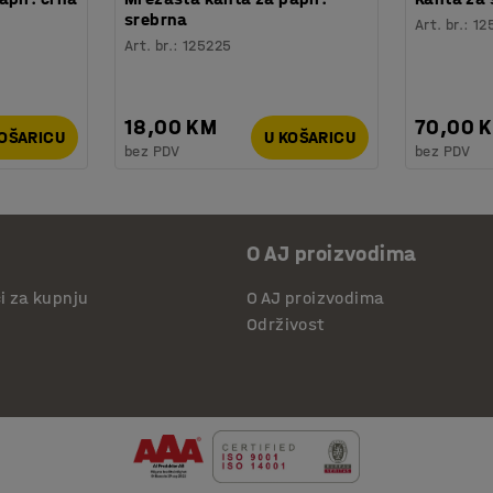
srebrna
Art. br.
:
12
Art. br.
:
125225
18,00 KM
70,00 
KOŠARICU
U KOŠARICU
bez PDV
bez PDV
O AJ proizvodima
či za kupnju
O AJ proizvodima
Održivost