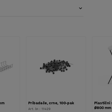
 mm
Pribadače, crne, 100-pak
Plastični 
Ø800 mm
Art. br.
:
11429