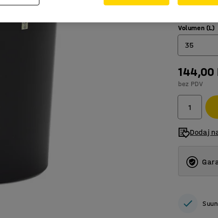
430
Volumen (L)
320
35
430
144,00
14
bez PDV
35
Dodaj n
Gara
Suun