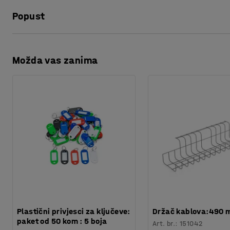
Visina
:
430
mm
Popust
Promjer
:
390
mm
Volumen
:
35
L
ESD
:
Da
Ispis stranice
Boja
:
Crna
Možda vas zanima
Preuzmite upute za održavanjen
Materijal
:
Polipropilen
Potreban broj osoba
:
1
Procjena vremena
:
5
Min
Težina
:
1,2
kg
Plastični privjesci za ključeve:
Držač kablova:490
paket od 50 kom : 5 boja
Art. br.
:
151042