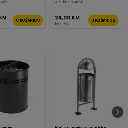
6453
Art. br.
:
114565
 KM
24,00 KM
U KOŠARICU
U KOŠARICU
bez PDV
 smeće
Koš za smeće za vanjsku