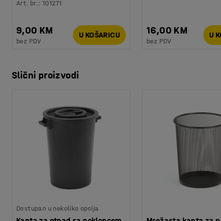
Art. br.
:
101271
9,00 KM
16,00 KM
U KOŠARICU
U 
bez PDV
bez PDV
Slični proizvodi
Dostupan u nekoliko opcija
Kanta za otpad sa poklopcem.
Mrežasta kanta za p