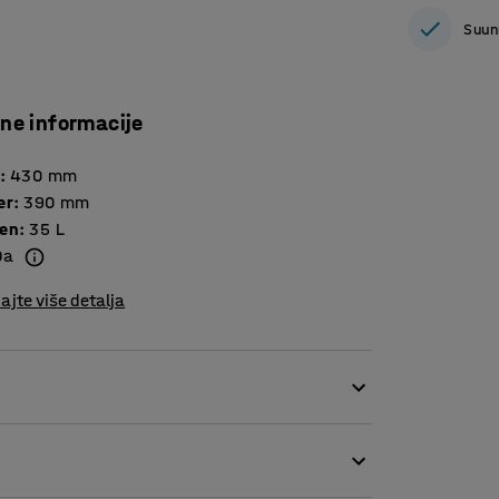
Suun
čne informacije
:
430
mm
er
:
390
mm
en
:
35
L
Da
ajte više detalja
ektricitet. Idealno za radna mjesta zaštićena