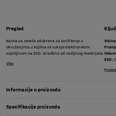
Pregled
Klju
Kanta za smeće odobrena za korištenje u
Visina
okruženjima u kojima se rukuje elektronikom
Promj
osjetljivom na ESD. Izrađena od vodljivog materijala.
Volum
ESD
:
Više
Pogled
Informacije o proizvodu
Kanta za smeće od polipropilena koji raspršuje statički el
Specifikacije proizvoda
od ESD-a. Opremljena je oznakom upozorenja.