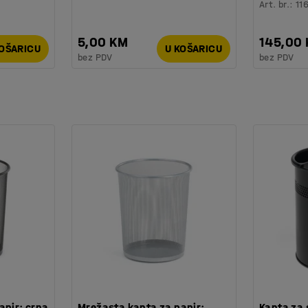
Art. br.
:
11
5,00 KM
145,00
KOŠARICU
U KOŠARICU
bez PDV
bez PDV
apir: crna
Mrežasta kanta za papir:
Kanta za