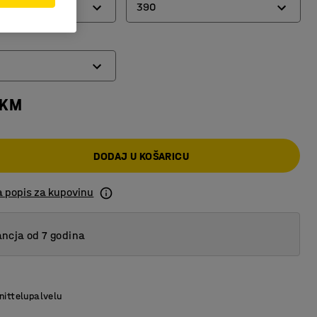
390
300
390
 KM
DODAJ U KOŠARICU
a popis za kupovinu
ncja od 7 godina
nittelupalvelu