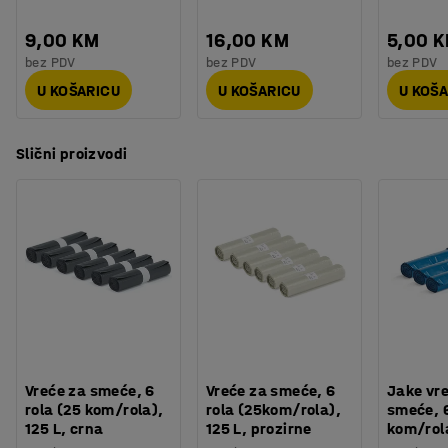
9,00 KM
16,00 KM
5,00 
bez PDV
bez PDV
bez PDV
U KOŠARICU
U KOŠARICU
U KOŠ
Slični proizvodi
Vreće za smeće, 6
Vreće za smeće, 6
Jake vr
rola (25 kom/rola),
rola (25kom/rola),
smeće, 6
125 L, crna
125 L, prozirne
kom/rola