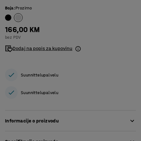
Boja
:
Prozirno
166,00 KM
bez PDV
Dodaj na popis za kupovinu
Suunnittelupalvelu
Suunnittelupalvelu
Informacije o proizvodu
Kvalitetne vreće za otpad su prikladne za odlaganje