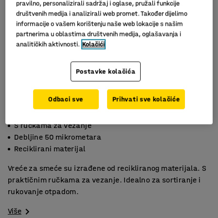
pravilno, personalizirali sadržaj i oglase, pružali funkcije
društvenih medija i analizirali web promet. Također dijelimo
informacije o vašem korištenju naše web lokacije s našim
partnerima u oblastima društvenih medija, oglašavanja i
analitičkih aktivnosti.
Kolačići
Postavke kolačića
Odbaci sve
Prihvati sve kolačiće
S ručkama za vezanje
Debljine 50 mikrometara
Reciklirani materijal
Vreće za smeće su izrađene od recikliranog materijala. S
praktičnim ručkama za vezanje. Idealno za sortiranje i
rukovanje otpadom.
Više