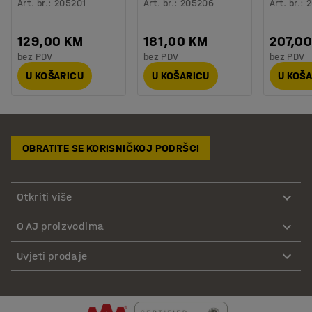
Art. br.
:
205201
Art. br.
:
205206
Art. br.
:
2
129,00 KM
181,00 KM
207,0
bez PDV
bez PDV
bez PDV
U KOŠARICU
U KOŠARICU
U KOŠ
OBRATITE SE KORISNIČKOJ PODRŠCI
Otkriti više
O AJ proizvodima
Uvjeti prodaje