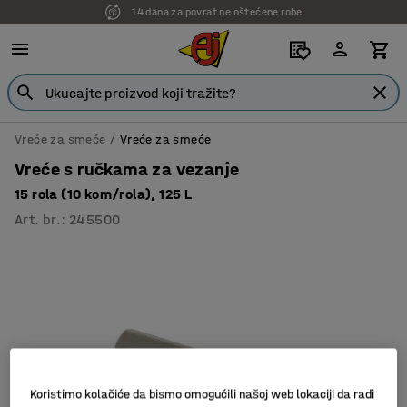
14 dana za povrat ne oštećene robe
Vreće za smeće
Vreće za smeće
Vreće s ručkama za vezanje
15 rola (10 kom/rola), 125 L
Art. br.
:
245500
Koristimo kolačiće da bismo omogućili našoj web lokaciji da radi