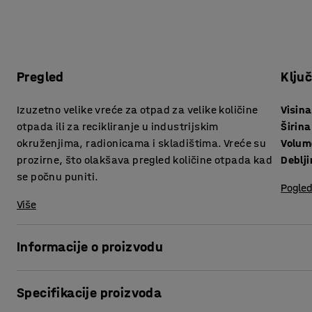
Pregled
Klju
Izuzetno velike vreće za otpad za velike količine
Visina
otpada ili za recikliranje u industrijskim
Širina
okruženjima, radionicama i skladištima. Vreće su
Volum
prozirne, što olakšava pregled količine otpada kad
Deblj
se počnu puniti.
Pogled
Više
Informacije o proizvodu
Ove izuzetno velike plastične vreće odgovaraju stalku za 
Specifikacije proizvoda
otpada kod recikliranja, na primjer za ambalažu od pakiran
čvrstog polietilena koji je robustan i idealan za upotrebu 