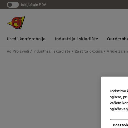
Isključuje PDV
Ured i konferencija
Industrija i skladište
Garderob
AJ Proizvodi
Industrija i skladište
Zaštita okoliša
Vreće za s
Koristimo k
oglase, pru
vašem kori
oglašavanja
Postavk