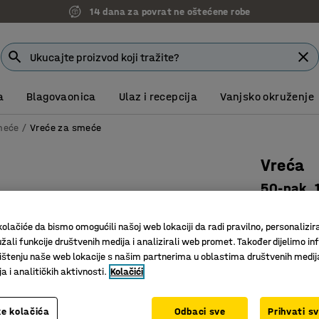
14 dana za povrat ne oštećene robe
a
Blagovaonica
Ulaz i recepcija
Vanjsko okruženje
meće
Vreće za smeće
Vreća
50-pak, 
Art. br.
:
24
olačiće da bismo omogućili našoj web lokaciji da radi pravilno, personalizira
Za velike
žali funkcije društvenih medija i analizirali web promet. Također dijelimo in
Velike di
štenju naše web lokacije s našim partnerima u oblastima društvenih medij
 i analitičkih aktivnosti.
Kolačići
Prozirne
Volumen (L)
e kolačića
Odbaci sve
Prihvati s