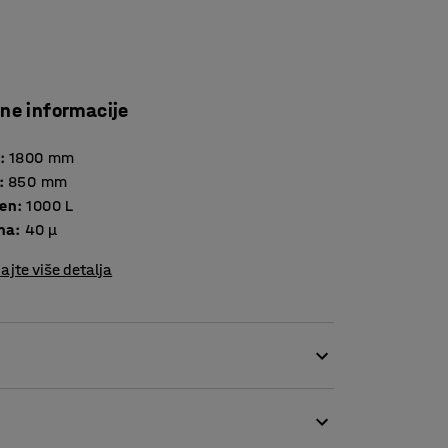
čne informacije
:
1800
mm
:
850
mm
en
:
1000
L
ina
:
40 μ
ajte više detalja
vreće 24605. Savršene su za veće količine
ja, plastiku i papir. Vreće su izrađene od
u teškim uvjetima.