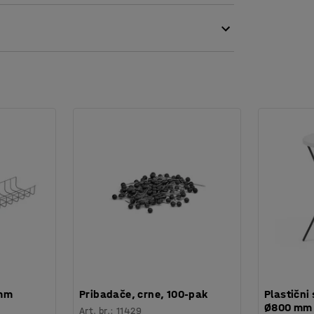
 mm
Pribadače, crne, 100-pak
Plastični 
Ø800 mm
Art. br.
:
11429