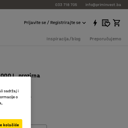
033 718 705
info@priminvest.ba
Prijavite se / Registrirajte se
Inspiracija/blog
Preporučujemo
1000 L, prozirna
6051
li sadržaj i
 količine otpada
formacije o
menzije
a,
ve kolačiće