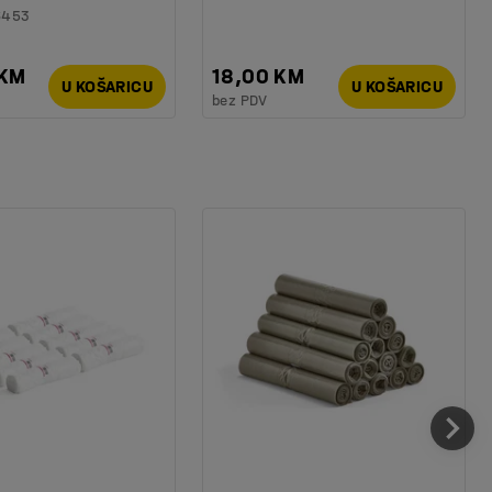
6453
 KM
18,00 KM
U KOŠARICU
U KOŠARICU
bez PDV