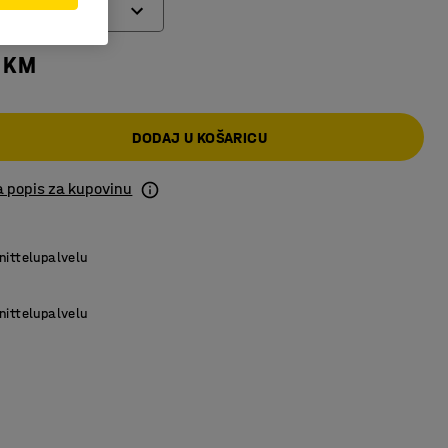
 KM
DODAJ U KOŠARICU
a popis za kupovinu
nittelupalvelu
nittelupalvelu