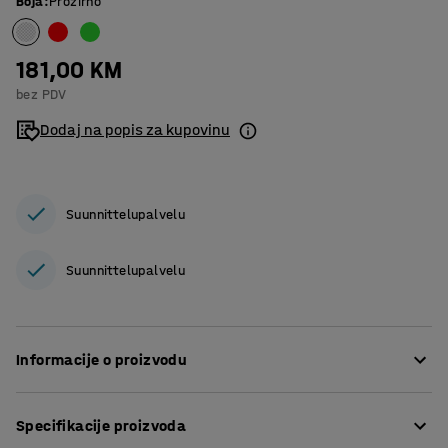
Boja
:
Prozirno
181,00 KM
bez PDV
Dodaj na popis za kupovinu
Suunnittelupalvelu
Suunnittelupalvelu
Informacije o proizvodu
Vreće su čvrste i dobro prilagođene za razvrstavanje i
Specifikacije proizvoda
rukovanje različitom vrstom otpada. Vreće su izrađene