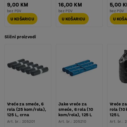
9,00 KM
16,00 KM
5,00 
bez PDV
bez PDV
bez PDV
U KOŠARICU
U KOŠARICU
U KOŠ
Slični proizvodi
Vreće za smeće, 6
Jake vreće za
Vreće za
rola (25 kom/rola),
smeće, 6 rola (10
rola (10
125 L, crna
kom/rola), 125 L
125 L
Art. br.
:
205201
Art. br.
:
205210
Art. br.
:
2