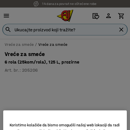
14 dana za povrat ne oštećene robe
Vreće za smeće
Vreće za smeće
Vreće za smeće
6 rola (25kom/rola), 125 L, prozirne
Art. br.
:
205206
Koristimo kolačiće da bismo omogućili našoj web lokaciji da radi