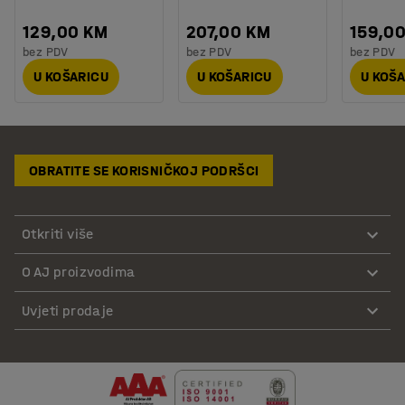
129,00 KM
207,00 KM
159,0
bez PDV
bez PDV
bez PDV
U KOŠARICU
U KOŠARICU
U KOŠ
OBRATITE SE KORISNIČKOJ PODRŠCI
Otkriti više
O AJ proizvodima
Uvjeti prodaje