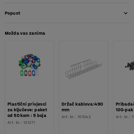
od 100% recikliranog polietilena koji tijekom spaljivanja
Visina
:
1150
mm
stvara samo vodu i ugljični dioksid. Koristite vreće u
Popust
Širina
:
750
mm
različitim bojama kako bi olakšali učinkovitije
Volumen
:
125
L
razvrstavanje otpada.
Debljina
:
50 μ
Preuzmite upute za održavanjen
Možda vas zanima
Boja
:
Prozirno
Materijal
:
Polietilen
Broj /pakiranje
:
6
Broj / kotrljati se
:
25
Težina
:
11,1
kg
Plastični privjesci
Držač kablova:490
Pribadač
za ključeve: paket
mm
100-pak
od 50 kom : 5 boja
Art. br.
:
151042
Art. br.
:
1
Art. br.
:
101271