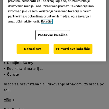
pravilno, personalizirali sadržaj i oglase, pružali funkcije
društvenih medija i analizirali web promet. Također dijelimo
informacije o vašem korištenju naše web lokacije s našim
partnerima u oblastima društvenih medija, oglašavanja i
analitičkih aktivnosti.
Kolačići
Postavke kolačića
Odbaci sve
Prihvati sve kolačiće
Slični proizvodi
Debljina 50 my
Reciklirani materijal
Čvrste
Vreće za razvrstavanje i rukovanje otpadom. 25 vreća po
roli.
Više