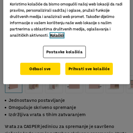
Koristimo kolačiće da bismo omogućili našoj web lokaciji da radi
pravilno, personalizirali sadržaj i oglase, pružali funkcije
društvenih medija i analizirali web promet. Također dijelimo
informacije o vašem korištenju naše web lokacije s našim
partnerima u oblastima društvenih medija, oglašavanja i
analitičkih aktivnosti.
Kolačići
Postavke kolačića
Odbaci sve
Prihvati sve kolačiće
Jednostavno postavljanje
Omogućuje skriveno spremanje
Izdržljiva vrata s tihim zatvaranjem
Vrata za CASPER jedinicu za spremanje je savršeno