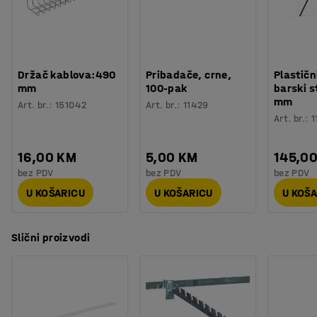
jedinstven izgled.
Držač kablova:490
Pribadače, crne,
Plastičn
mm
100-pak
barski s
mm
Art. br.
:
151042
Art. br.
:
11429
Art. br.
:
1
16,00 KM
5,00 KM
145,0
bez PDV
bez PDV
bez PDV
U KOŠARICU
U KOŠARICU
U KOŠ
Slični proizvodi