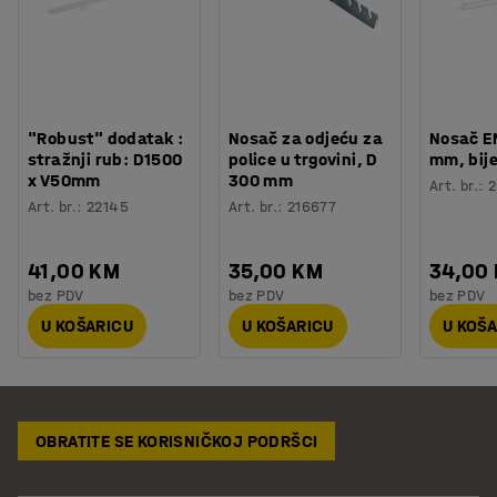
"Robust" dodatak :
Nosač za odjeću za
Nosač E
stražnji rub: D1500
police u trgovini, D
mm, bije
x V50mm
300 mm
Art. br.
:
2
Art. br.
:
22145
Art. br.
:
216677
41,00 KM
35,00 KM
34,00
bez PDV
bez PDV
bez PDV
U KOŠARICU
U KOŠARICU
U KOŠ
OBRATITE SE KORISNIČKOJ PODRŠCI