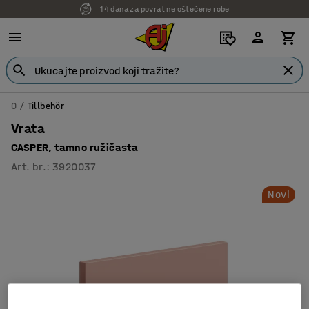
14 dana za povrat ne oštećene robe
0
Tillbehör
Vrata
CASPER, tamno ružičasta
Art. br.
:
3920037
Novi