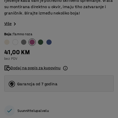
rješenje kada vam je potrebno skriveno spremanje. Vrata
su montirana direktno u okvir, imaju tiho zatvaranje i
graničnik. Birajte između nekoliko boja!
Više
Boja
:
Tamno roza
41,00 KM
bez PDV
Dodaj na popis za kupovinu
Garancja od 7 godina
Suunnittelupalvelu