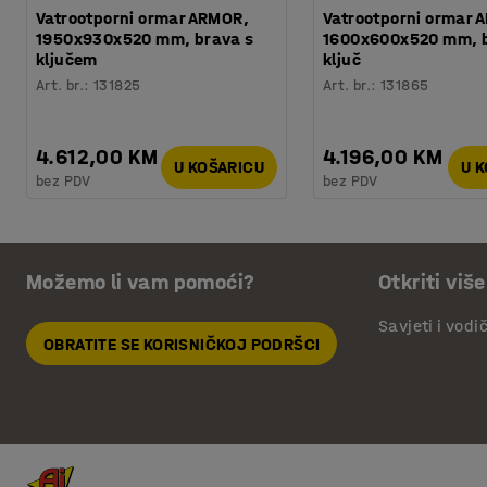
Vatrootporni ormar ARMOR,
Vatrootporni ormar 
1950x930x520 mm, brava s
1600x600x520 mm, 
ključem
ključ
Art. br.
:
131825
Art. br.
:
131865
4.612,00 KM
4.196,00 KM
U KOŠARICU
U 
bez PDV
bez PDV
Možemo li vam pomoći?
Otkriti više
Savjeti i vodi
OBRATITE SE KORISNIČKOJ PODRŠCI