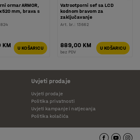
rni ormar ARMOR,
Vatrootporni sef sa LCD
x520 mm, brava s
kodnom bravom za
zaključavanje
1824
Art. br.
:
13662
0 KM
889,00 KM
U KOŠARICU
U KOŠARICU
bez PDV
Uvjeti prodaje
Uvjeti prodaje
Politika privatnosti
Uvjeti kampanje i natjecanja
Politika kolačića