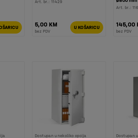
Ø800 mm
Art. br.
:
11429
Art. br.
:
11
5,00 KM
145,00
KOŠARICU
U KOŠARICU
bez PDV
bez PDV
ija
Dostupan u nekoliko opcija
Dostupan u 