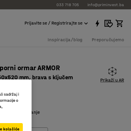
033 718 705
info@priminvest.ba
Prijavite se / Registrirajte se
Inspiracija/blog
Preporučujemo
tporni ormar ARMOR
0x520 mm, brava s ključem
Prikaži u AR
1827
li sadržaj i
rna izolacija
formacije o
valna svojstva
a,
stora za spremanje
čavanja
ve kolačiće