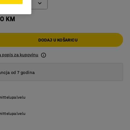
ključ
00 KM
a ključ
nska brava
DODAJ U KOŠARICU
a popis za kupovinu
ncja od 7 godina
nittelupalvelu
nittelupalvelu