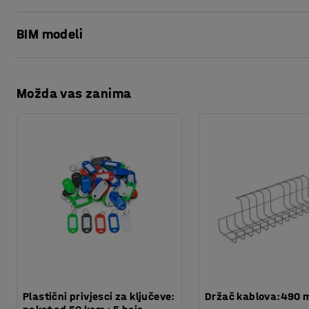
Dubina, unutarnja
:
405
mm
Ispis stranice
Način zaključavanja
:
Brava na ključ
BIM modeli
Boja
:
Siva
Preuzmite upute za održavanjen
Materijal
:
Metal
Broj polica
:
4
Možda vas zanima
Nosivost police
:
40
kg
Potreban broj osoba
:
1
Procjena vremena
:
5
Min
Težina
:
200
kg
Montaža
:
Dolazi sastavljeno
Plastični privjesci za ključeve:
Držač kablova:490