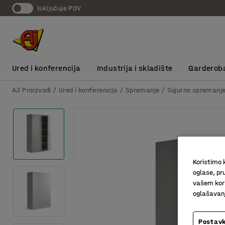
Isključuje PDV
Ured i konferencija
Industrija i skladište
Garderob
AJ Proizvodi
Ured i konferencija
Spremanje
Sigurno spremanj
Koristimo k
oglase, pru
vašem kori
oglašavanja
Postavk