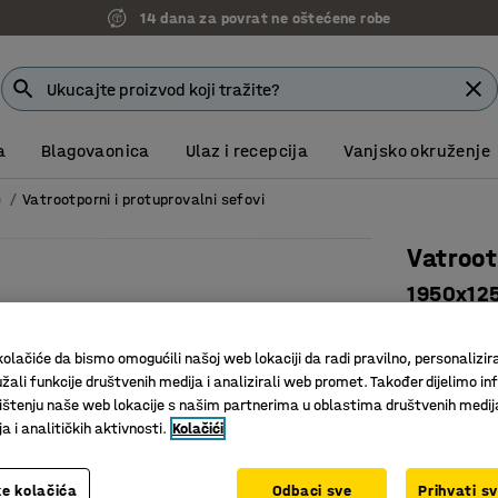
7 godina garancije
a
Blagovaonica
Ulaz i recepcija
Vanjsko okruženje
e
Vatrootporni i protuprovalni sefovi
Vatroo
1950x125
Art. br.
:
13
olačiće da bismo omogućili našoj web lokaciji da radi pravilno, personalizira
Vatrootpo
žali funkcije društvenih medija i analizirali web promet. Također dijelimo in
Protupro
štenju naše web lokacije s našim partnerima u oblastima društvenih medij
Puno pro
 i analitičkih aktivnosti.
Kolačići
Način zaklju
e kolačića
Odbaci sve
Prihvati s