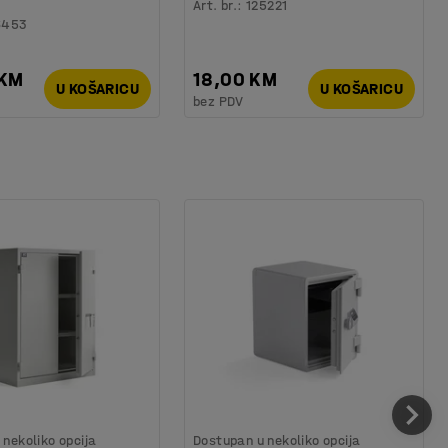
Art. br.
:
125221
6453
 KM
18,00 KM
U KOŠARICU
U KOŠARICU
bez PDV
nekoliko opcija
Dostupan u nekoliko opcija