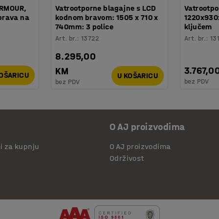
ARMOUR,
Vatrootporne blagajne s LCD
Vatrootpo
brava na
kodnom bravom: 1505 x 710 x
1220x930
740mm: 3 police
ključem
Art. br.
:
13722
Art. br.
:
13
8.295,00
3.767,0
KM
KOŠARICU
U KOŠARICU
bez PDV
bez PDV
O AJ proizvodima
či za kupnju
O AJ proizvodima
Održivost