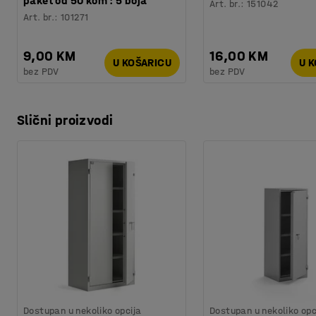
paket od 50 kom : 5 boja
Art. br.
:
151042
Art. br.
:
101271
9,00 KM
16,00 KM
U KOŠARICU
U 
bez PDV
bez PDV
Slični proizvodi
Dostupan u nekoliko opcija
Dostupan u nekoliko opc