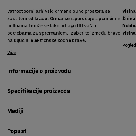
Vatrootporni arhivski ormar s puno prostora sa
Visina
zaštitom od krađe. Ormar se isporučuje s pomičnim
Širina
policama i može se lako prilagoditi vašim
Dubin
potrebama za spremanjem. Izaberite između brave
Visina
na ključ ili elektronske kodne brave.
Pogled
Više
Informacije o proizvodu
Veliki arhivski ormar koji štiti vaše dragocjenosti i važne
Specifikacije proizvoda
ormar s puno prostora za spremanje.
Visina
:
1950
mm
Ormar ima duple stranice i izoliran je vatrootpornim materi
Mediji
Širina
:
1250
mm
krađe. Svojim diskretnim dizajnom ormar će se dobro uklop
Dubina
:
520
mm
Visina, Unutarnja
:
1780
mm
Prikaži proizvod u 3D
Ormar je opremljen rupama za sidrenje koje olakšavaju pri
Popust
Širina, unutarnja
:
1140
mm