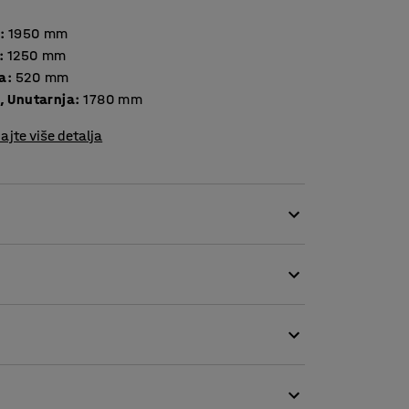
:
1950
mm
:
1250
mm
a
:
520
mm
, Unutarnja
:
1780
mm
ajte više detalja
 dokumente od požara. Vatrootporni arhivski
jalom. Izrađen je od lima i ima zaštitu od
iti u većinu uredskih prostora.
čvršćivanje u pod.