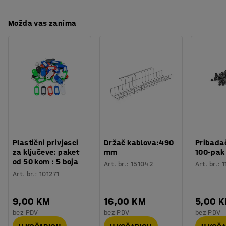
Materijal
:
Metal
Broj polica
:
4
Možda vas zanima
Nosivost police
:
40
kg
Potreban broj osoba
:
1
Procjena vremena
:
5
Min
Težina
:
142
kg
Montaža
:
Dolazi sastavljeno
Plastični privjesci
Držač kablova:490
Pribadač
za ključeve: paket
mm
100-pak
od 50 kom : 5 boja
Art. br.
:
151042
Art. br.
:
1
Art. br.
:
101271
9,00 KM
16,00 KM
5,00 
bez PDV
bez PDV
bez PDV