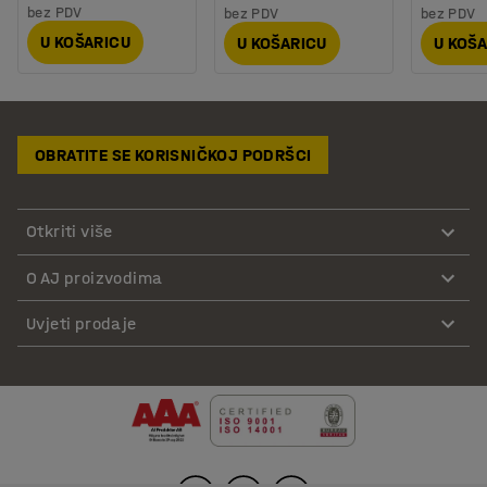
bez PDV
bez PDV
bez PDV
U KOŠARICU
U KOŠARICU
U KOŠ
OBRATITE SE KORISNIČKOJ PODRŠCI
Otkriti više
O AJ proizvodima
Uvjeti prodaje