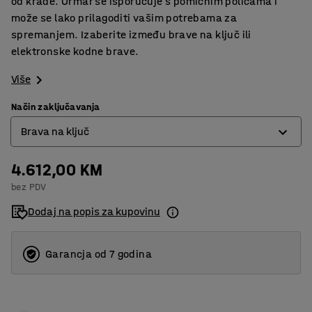
od krađe. Ormar se isporučuje s pomičnim policama i
može se lako prilagoditi vašim potrebama za
spremanjem. Izaberite između brave na ključ ili
elektronske kodne brave.
Više
Način zaključavanja
Brava na ključ
4.612,00 KM
Brava na ključ
bez PDV
Elektronska brava
Dodaj na popis za kupovinu
Garancja od 7 godina