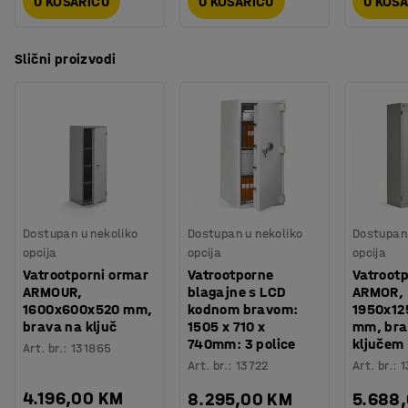
U KOŠARICU
U KOŠARICU
U KOŠ
Slični proizvodi
Dostupan u nekoliko
Dostupan u nekoliko
Dostupan 
opcija
opcija
opcija
Vatrootporni ormar
Vatrootporne
Vatrootp
ARMOUR,
blagajne s LCD
ARMOR,
1600x600x520 mm,
kodnom bravom:
1950x12
brava na ključ
1505 x 710 x
mm, bra
740mm: 3 police
ključem
Art. br.
:
131865
Art. br.
:
13722
Art. br.
:
1
4.196,00 KM
8.295,00 KM
5.688