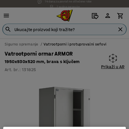
7 godina garancije
Sigurno spremanje
Vatrootporni i protuprovalni sefovi
Vatrootporni ormar ARMOR
1950x930x520 mm, brava s ključem
Prikaži u AR
Art. br.
:
131825