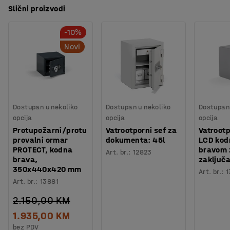
Slični proizvodi
-10%
Novi
Dostupan u nekoliko
Dostupan u nekoliko
Dostupan 
opcija
opcija
opcija
Protupožarni/protu
Vatrootporni sef za
Vatrootp
provalni ormar
dokumenta: 45l
LCD ko
PROTECT, kodna
bravom 
Art. br.
:
12823
brava,
zaključ
350x440x420 mm
Art. br.
:
1
Art. br.
:
13881
2.150,00 KM
1.935,00 KM
bez PDV