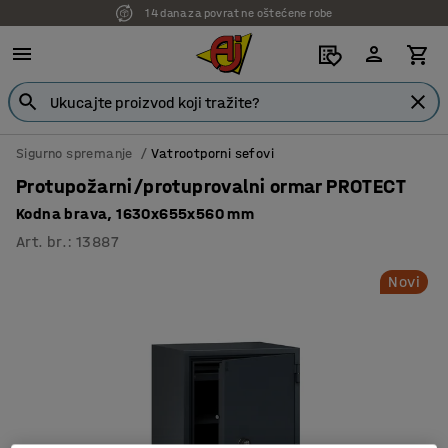
14 dana za povrat ne oštećene robe
Sigurno spremanje
Vatrootporni sefovi
Protupožarni/protuprovalni ormar PROTECT
Kodna brava, 1630x655x560 mm
Art. br.
:
13887
Novi