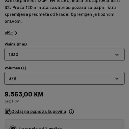
vatrootpornost 120P i EN 14450, klasa protuprovalnosti
S2. Pruža 120 minuta zaštite od požara za papir i štiti
spremljene predmete od krađe. Opremljen je kodnom
bravom.
Više
Visina (mm)
1630
Volumen (L)
1160
379
1630
9.563,00 KM
162
bez PDV
379
Dodaj na popis za kupovinu
Garancja od 7 godina