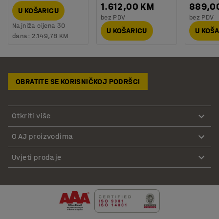
1.612,00 KM
889,0
U KOŠARICU
bez PDV
bez PDV
Najniža cijena 30
U KOŠARICU
U KOŠ
dana:
2.149,78 KM
OBRATITE SE KORISNIČKOJ PODRŠCI
Otkriti više
O AJ proizvodima
Uvjeti prodaje