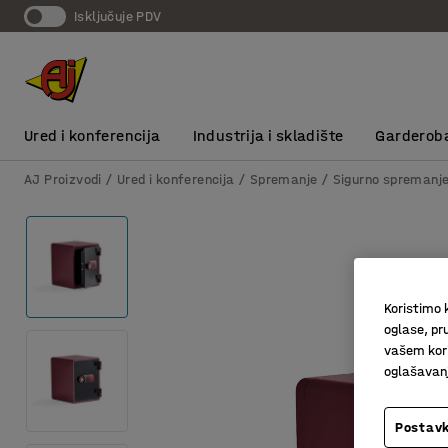
Isključuje PDV
Ured i konferencija
Industrija i skladište
Garderob
AJ Proizvodi
Ured i konferencija
Spremanje
Sigurno spremanj
Koristimo k
oglase, pru
vašem kori
oglašavanja
Postavk