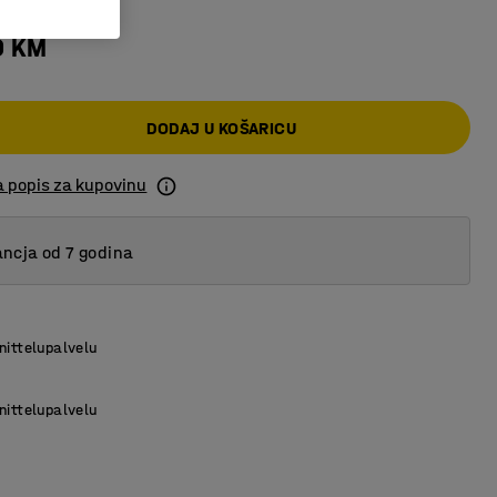
0 KM
DODAJ U KOŠARICU
a popis za kupovinu
ncja od 7 godina
nittelupalvelu
nittelupalvelu