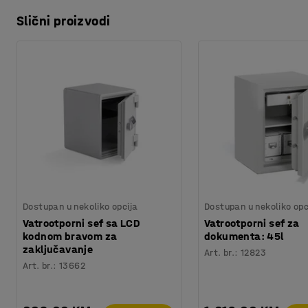
Slični proizvodi
Dostupan u nekoliko opcija
Dostupan u nekoliko opc
Vatrootporni sef sa LCD
Vatrootporni sef za
kodnom bravom za
dokumenta: 45l
zaključavanje
Art. br.
:
12823
Art. br.
:
13662