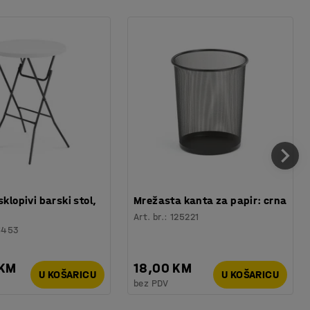
sklopivi barski stol,
Mrežasta kanta za papir: crna
Art. br.
:
125221
6453
 KM
18,00 KM
U KOŠARICU
U KOŠARICU
bez PDV