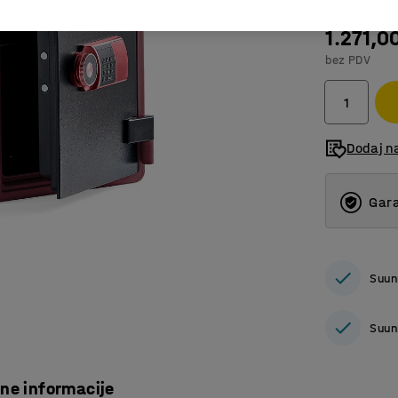
1.271,0
bez PDV
Dodaj n
Gara
Suun
Suun
čne informacije