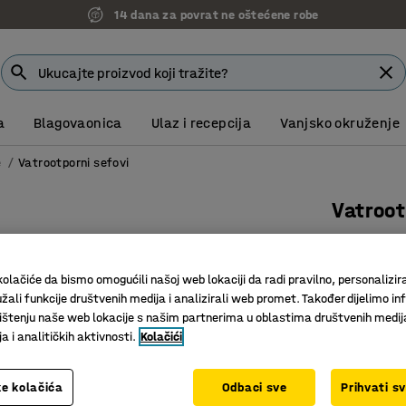
14 dana za povrat ne oštećene robe
a
Blagovaonica
Ulaz i recepcija
Vanjsko okruženje
e
Vatrootporni sefovi
Vatroo
520x410
Art. br.
:
13
olačiće da bismo omogućili našoj web lokaciji da radi pravilno, personalizira
žali funkcije društvenih medija i analizirali web promet. Također dijelimo in
Vatrootp
štenju naše web lokacije s našim partnerima u oblastima društvenih medij
Elektron
 i analitičkih aktivnosti.
Kolačići
Moderan 
Boja
:
Crvena
e kolačića
Odbaci sve
Prihvati s