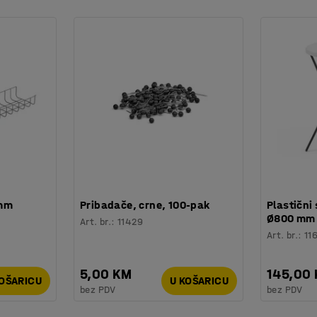
a.
je i spreman je za učvršćivanje.
 mm
Pribadače, crne, 100-pak
Plastični 
Ø800 mm
Art. br.
:
11429
Art. br.
:
11
5,00 KM
145,00
KOŠARICU
U KOŠARICU
bez PDV
bez PDV