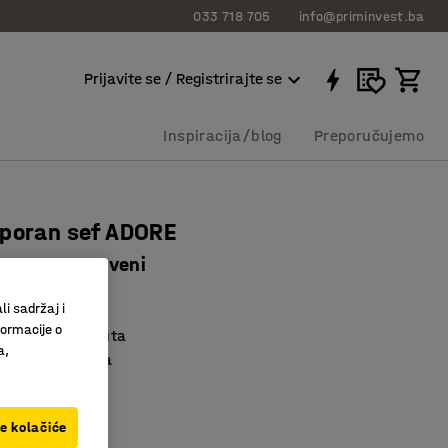
033 718 705
info@priminvest.ba
Prijavite se / Registrirajte se
Inspiracija/blog
Preporučujemo
tporan sef ADORE
x445 mm, crveni
8353
li sadržaj i
formacije o
oran do 60 minuta
a,
ska kodna brava
dizajn
ve kolačiće