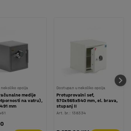
nekoliko opcija
Dostupan u nekoliko opcija
 računalne medije
Protuprovalni sef,
otpornosti na vatru),
570x565x540 mm, el. brava,
x491 mm
stupanj II
461
Art. br.
:
138334
00