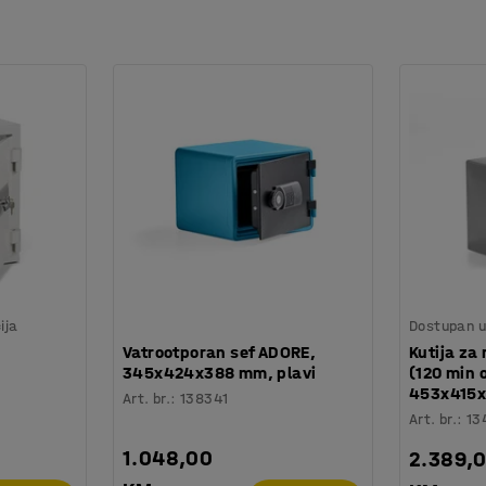
ija
Dostupan u 
Vatrootporan sef ADORE,
Kutija za
345x424x388 mm, plavi
(120 min 
453x415
Art. br.
:
138341
Art. br.
:
13
1.048,00
2.389,