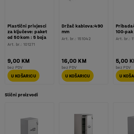
Plastični privjesci
Držač kablova:490
Pribadač
za ključeve: paket
mm
100-pak
od 50 kom : 5 boja
Art. br.
:
151042
Art. br.
:
1
Art. br.
:
101271
9,00 KM
16,00 KM
5,00 
bez PDV
bez PDV
bez PDV
U KOŠARICU
U KOŠARICU
U KOŠ
Slični proizvodi