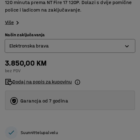
120 minuta prema NT Fire 17 120P. Dolazi s dvije pomične
police i ladicom na zaključavanje.
Više
Način zaključavanja
Elektronska brava
3.850,00 KM
Brava na ključ
bez PDV
Elektronska brava
Dodaj na popis za kupovinu
Garancja od 7 godina
Suunnittelupalvelu