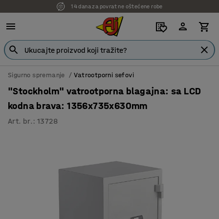
14 dana za povrat ne oštećene robe
Sigurno spremanje
Vatrootporni sefovi
"Stockholm" vatrootporna blagajna: sa LCD
kodna brava: 1356x735x630mm
Art. br.
:
13728