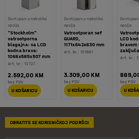
Dostupan u nekoliko
Dostupan u nekoliko
Dostupan 
opcija
opcija
opcija
"Stockholm"
Vatrootporan sef
Vatrootp
vatrootporna
GUARD,
LCD ko
blagajna: sa LCD
1171x642x630 mm
bravom 
kodna brava:
zaključ
Art. br.
:
131881
1066x585x507 mm
Art. br.
:
1
Art. br.
:
13727
3.309,00 KM
889,0
2.592,00 KM
bez PDV
bez PDV
bez PDV
U KOŠARICU
U KOŠ
U KOŠARICU
OBRATITE SE KORISNIČKOJ PODRŠCI