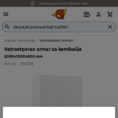
14 dana za povrat ne oštećene robe
Sigurno spremanje
Vatrootporni ormari
Vatrootporan ormar za kemikalije
2095x1000x600 mm
Art. br.
:
755216