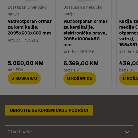
Dostupan u nekoliko
Dostupan u nekoliko
opcija
opcija
Vatrootporan ormar
Vatrootporan ormar
Kutija z
za kemikalije,
za kemikalije,
medije 
2095x600x600 mm
elektronička brava,
otpornos
2095x1000x450
vatru),
Art. br.
:
755202
mm
168x39
Art. br.
:
755236
Art. br.
:
1
5.060,00 KM
5.369,00 KM
438,0
bez PDV
bez PDV
bez PDV
U KOŠARICU
U KOŠARICU
U KOŠ
OBRATITE SE KORISNIČKOJ PODRŠCI
Otkriti više