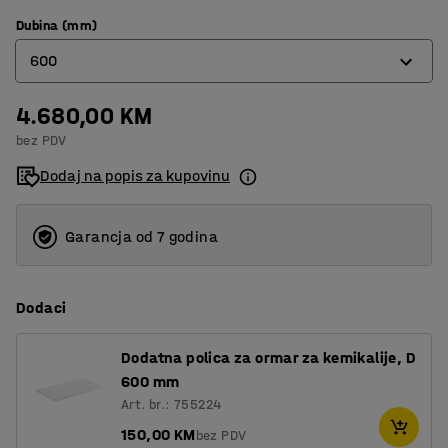
Dubina (mm)
600
4.680,00 KM
450
bez PDV
600
Dodaj na popis za kupovinu
Garancja od 7 godina
Dodaci
Dodatna polica za ormar za kemikalije, D
600 mm
Art. br.: 755224
150,00 KM
bez PDV