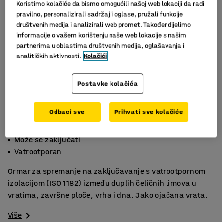
Koristimo kolačiće da bismo omogućili našoj web lokaciji da radi
pravilno, personalizirali sadržaj i oglase, pružali funkcije
društvenih medija i analizirali web promet. Također dijelimo
informacije o vašem korištenju naše web lokacije s našim
partnerima u oblastima društvenih medija, oglašavanja i
analitičkih aktivnosti.
Kolačići
Postavke kolačića
Slični proizvodi
Odbaci sve
Prihvati sve kolačiće
Ojačan
Može se zaključati
Vatrootporan
Ormar za spremanje na zaključavanje s vatrootpornom
izolacijom (ISO 1182) između duplih čeličnih limova u
vratima, završne ploče, vrha i dna. Jako ojačana vrata.
Više