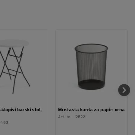
sklopivi barski stol,
Mrežasta kanta za papir: crna
Art. br.
:
125221
6453