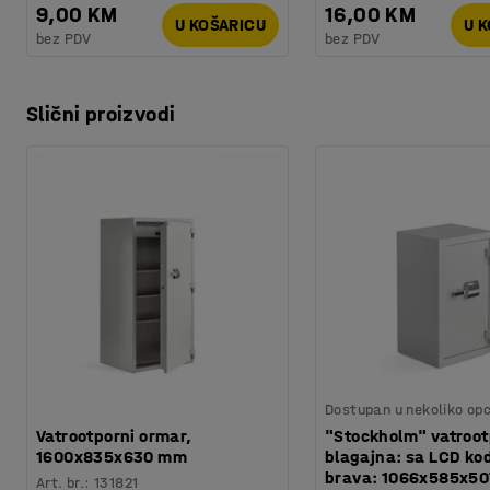
9,00 KM
16,00 KM
U KOŠARICU
U 
bez PDV
bez PDV
Slični proizvodi
Dostupan u nekoliko opc
Vatrootporni ormar,
"Stockholm" vatroo
1600x835x630 mm
blagajna: sa LCD ko
brava: 1066x585x5
Art. br.
:
131821