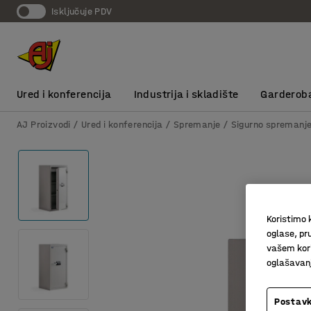
Isključuje PDV
Ured i konferencija
Industrija i skladište
Garderob
AJ Proizvodi
Ured i konferencija
Spremanje
Sigurno spremanj
Koristimo k
oglase, pru
vašem kori
oglašavanja
Postavk