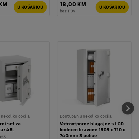
 KM
18,00 KM
U KOŠARICU
U KOŠARICU
bez PDV
nekoliko opcija
Dostupan u nekoliko opcija
rni sef za
Vatrootporne blagajne s LCD
a: 45l
kodnom bravom: 1505 x 710 x
740mm: 3 police
823