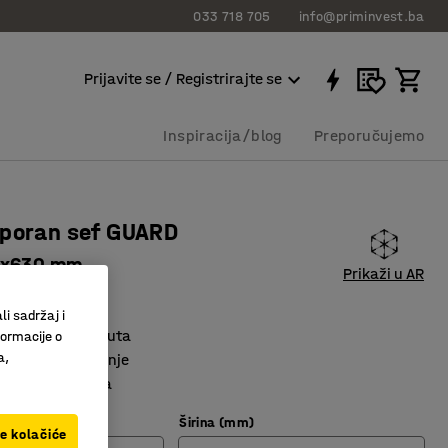
033 718 705
info@priminvest.ba
Prijavite se / Registrirajte se
Inspiracija/blog
Preporučujemo
tporan sef GUARD
2x630 mm
Prikaži u AR
1881
li sadržaj i
oran do 120 minuta
formacije o
a,
m na zaključavanje
ska kodna brava
Širina (mm)
ve kolačiće