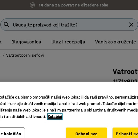
14 dana za povrat ne oštećene robe
a
Blagovaonica
Ulaz i recepcija
Vanjsko okruženje
e
Vatrootporni sefovi
Vatroo
1171x64
Art. br.
:
13
olačiće da bismo omogućili našoj web lokaciji da radi pravilno, personalizira
Vatrootp
žali funkcije društvenih medija i analizirali web promet. Također dijelimo in
štenju naše web lokacije s našim partnerima u oblastima društvenih medij
S ladico
 i analitičkih aktivnosti.
Kolačići
Elektron
Visina (mm)
e kolačića
Odbaci sve
Prihvati s