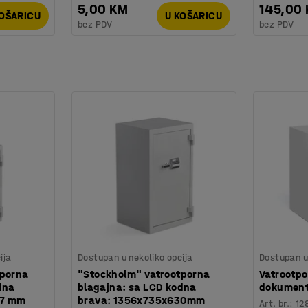
5,00 KM
145,00
KOŠARICU
U KOŠARICU
bez PDV
bez PDV
ija
Dostupan u nekoliko opcija
Dostupan u 
tporna
"Stockholm" vatrootporna
Vatrootpo
dna
blagajna: sa LCD kodna
dokument
07 mm
brava: 1356x735x630mm
Art. br.
:
12