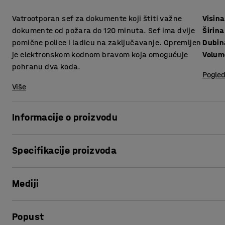
Vatrootporan sef za dokumente koji štiti važne
Visina
dokumente od požara do 120 minuta. Sef ima dvije
Širina
pomične police i ladicu na zaključavanje. Opremljen
Dubin
je elektronskom kodnom bravom koja omogućuje
Volum
pohranu dva koda.
Pogled
Više
Informacije o proizvodu
Vatrootporan sef za dokumente koji štiti sadržaj od požar
Specifikacije proizvoda
važnih dokumenata kao što su ugovori, certifikati i dopisi.
Visina
:
1170
mm
Sef je kompaktan i dolazi u diskretnoj boji koja se uklapa 
Mediji
Širina
:
585
mm
zaključavanje koja služi za pohranjivanje manjih dragocjen
Dubina
:
505
mm
visini. Ladica se može u potpunosti maknuti što omogućuj
Volumen
:
147
L
Prikaži proizvod u 3D
registratori.
Popust
Visina, Unutarnja
:
1012
mm