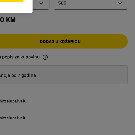
585
00 KM
585
737
DODAJ U KOŠARICU
a popis za kupovinu
ncja od 7 godina
nittelupalvelu
nittelupalvelu