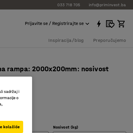
033 718 705
info@priminvest.ba
Prijavite se / Registrirajte se
Inspiracija/blog
Preporučujemo
na rampa: 2000x200mm: nosivost
545
li sadržaj i
formacije o
 s uzorkom
a,
ub
zajn
ve kolačiće
Nosivost (kg)