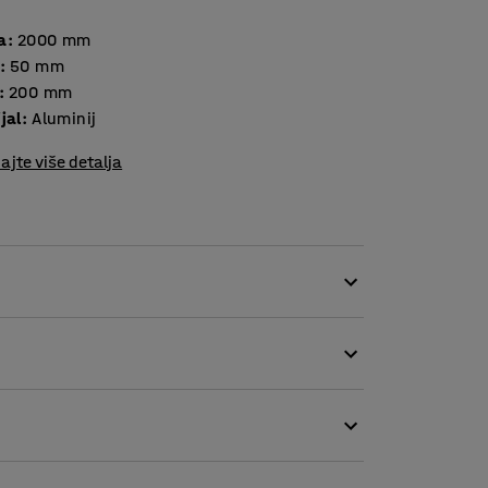
a
:
2000
mm
:
50
mm
:
200
mm
jal
:
Aluminij
ajte više detalja
a je idealna za utovar opreme za trčanje na
anjanje i savijeni gornji rub kako bi se