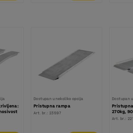
ija
Dostupan u nekoliko opcija
Dostupan u 
rivljena:
Pristupna rampa
Pristupna
nosivost
270kg, 9
Art. br.
:
23597
Art. br.
:
22