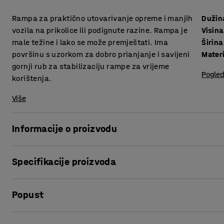
Rampa za praktično utovarivanje opreme i manjih
Dužin
vozila na prikolice ili podignute razine. Rampa je
Visina
male težine i lako se može premještati. Ima
Širina
površinu s uzorkom za dobro prianjanje i savijeni
Materi
gornji rub za stabilizaciju rampe za vrijeme
Pogled
korištenja.
Više
Informacije o proizvodu
Aluminijska pristupna rampa za vozila manje težine. Ramp
Specifikacije proizvoda
prikolice ili police. Rampa ima križnu površinu za dobro pri
stabilizirao u ravnini s ravnom površinom ili rubom.
Dužina
:
2000
mm
Popust
Visina
:
50
mm
Širina
:
200
mm
Materijal
:
Aluminij
Ispis stranice