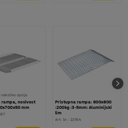
nekoliko opcija
 rampa, nosivost
Pristupna rampa: 800x800
00x700x50 mm
:200kg :3-5mm: Aluminijski
lim
167
Art. br.
:
22164