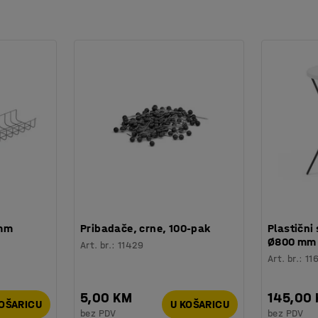
 mm
Pribadače, crne, 100-pak
Plastični 
Ø800 mm
Art. br.
:
11429
Art. br.
:
11
5,00 KM
145,00
KOŠARICU
U KOŠARICU
bez PDV
bez PDV