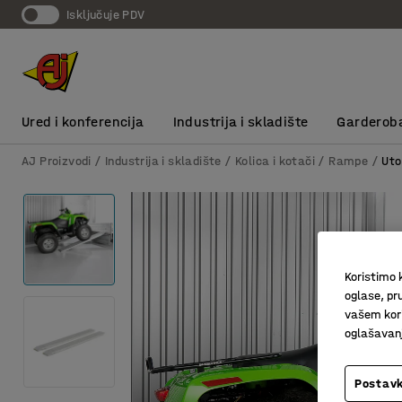
Isključuje PDV
Ured i konferencija
Industrija i skladište
Garderob
AJ Proizvodi
Industrija i skladište
Kolica i kotači
Rampe
Uto
Koristimo k
oglase, pru
vašem kori
oglašavanja
Postavk