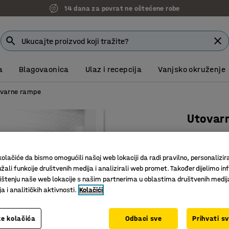
14 dana za povrat ne oštećene robe
a
Blagovaonica
Ulaz i recepcija
Vanjsko okruženje
varne rampe
Utovar
400kg
Art. br.
:
23
olačiće da bismo omogućili našoj web lokaciji da radi pravilno, personalizira
žali funkcije društvenih medija i analizirali web promet. Također dijelimo in
Površina
štenju naše web lokacije s našim partnerima u oblastima društvenih medij
Savijen r
 i analitičkih aktivnosti.
Kolačići
Lagan di
e kolačića
Odbaci sve
Prihvati s
Širina (mm)