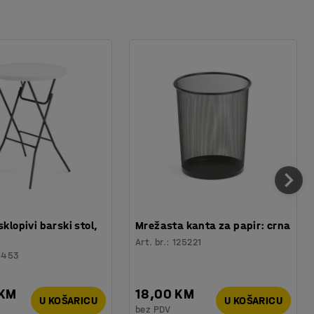
sklopivi barski stol,
Mrežasta kanta za papir: crna
Art. br.
:
125221
6453
 KM
18,00 KM
U KOŠARICU
U KOŠARICU
bez PDV