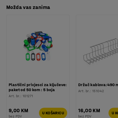
Nosivost
:
300
kg
Možda vas zanima
Preuzmite upute za održavanjen
Potreban broj osoba
:
1
Procjena vremena
:
5
Min
Težina
:
9,51
kg
Plastični privjesci za ključeve:
Držač kablova:490
paket od 50 kom : 5 boja
Art. br.
:
151042
Art. br.
:
101271
9,00 KM
16,00 KM
U KOŠARICU
U 
bez PDV
bez PDV