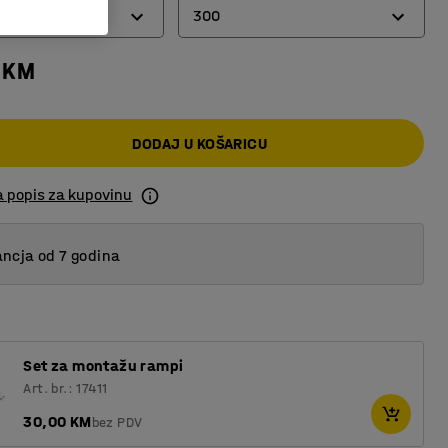
300
 KM
300
750
DODAJ U KOŠARICU
a popis za kupovinu
ncja od 7 godina
Set za montažu rampi
Art. br.: 17411
30,00 KM
bez PDV