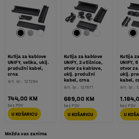
Boja postolja
:
Bijela
Opremite ga pločom s prednje strane koja skriva
Broj za boju postolja
:
RAL 9016
predmete kao što su žice ili kablovi.
Materijal postolja
:
Čelik
Potreban broj osoba
:
1
Potreban vam je prostor za spremanje? Namještaj iz
Procjena vremena
:
30
Min
asortimana QBUS je dizajniran tako da se međusobno
Težina
:
35,13
kg
može slagati, a modularni sustav olakšava dodavanje
Montaža
:
Dolazi nesastavljeno
više prostora za spremanje. Sve za učinkovit radni dan!
Testirano
:
EN 527-1, EN 527-2
Kutija za kablove
Kutija za kablove
Kutija z
UNIFY, velika, uklj.
UNIFY, 2 utičnice,
UNIFY, 5
produžni kabel,
otvor za kablove,
otvor za
crna
uklj. produžni
uklj. pr
kabel, crna
kabel, c
Art. br.
:
127294
Art. br.
:
127671
Art. br.
:
1
744,00 KM
689,00 KM
1.184,
bez PDV
bez PDV
bez PDV
U KOŠARICU
U KOŠARICU
U KOŠ
Možda vas zanima