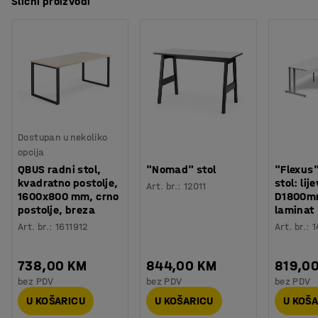
Slični proizvodi
Dostupan u nekoliko
opcija
QBUS radni stol,
"Nomad" stol
"Flexus"
kvadratno postolje,
stol: lije
Art. br.
:
12011
1600x800 mm, crno
D1800mm
postolje, breza
laminat
Art. br.
:
1611912
Art. br.
:
1
738,00 KM
844,00 KM
819,0
bez PDV
bez PDV
bez PDV
U KOŠARICU
U KOŠARICU
U KOŠ