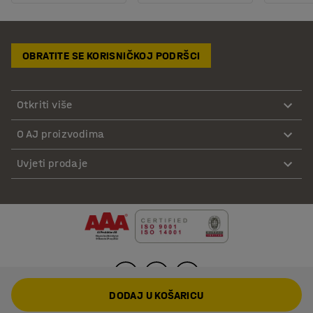
OBRATITE SE KORISNIČKOJ PODRŠCI
Otkriti više
O AJ proizvodima
Uvjeti prodaje
DODAJ U KOŠARICU