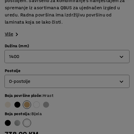
postoljem. Savršeno za kombiniranje s namještajem za
spremanje iz asortimana QBUS za ujednačen izgled u
uredu. Radna površina ima izdržljivu površinu od
laminata koja se lako čisti.
Više
Dužina (mm)
1400
Postolje
800
O-postolje
1200
1400
Boja površine ploče
:
Hrast
O-postolje
1600
Postolje s 4 noge
Boja postolja
:
Bijela
1800
T-postolje