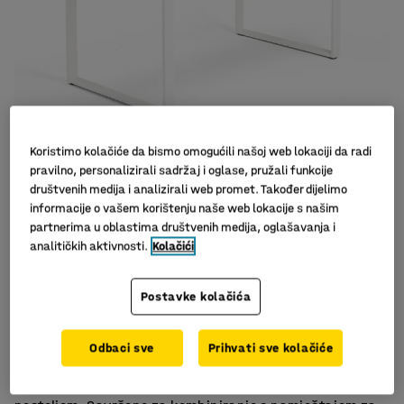
Koristimo kolačiće da bismo omogućili našoj web lokaciji da radi
pravilno, personalizirali sadržaj i oglase, pružali funkcije
Slični proizvodi
društvenih medija i analizirali web promet. Također dijelimo
informacije o vašem korištenju naše web lokacije s našim
partnerima u oblastima društvenih medija, oglašavanja i
analitičkih aktivnosti.
Kolačići
Postavke kolačića
Moderan okvir
Izdržljiv laminat
Ravna ploča stola
Odbaci sve
Prihvati sve kolačiće
Klasični stol s ravnom pločom i modernim metalnim O-