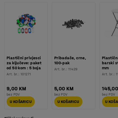
Plastični privjesci
Pribadače, crne,
Plastičn
za ključeve: paket
100-pak
barski s
od 50 kom : 5 boja
mm
Art. br.
:
11429
Art. br.
:
101271
Art. br.
:
1
9,00 KM
5,00 KM
145,0
bez PDV
bez PDV
bez PDV
U KOŠARICU
U KOŠARICU
U KOŠ