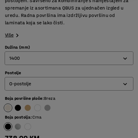
postoljem. Savršeno za kombiniranje s namještajem za
spremanje iz asortimana QBUS za ujednačen izgled u
uredu. Radna površina ima izdržljivu površinu od
laminata koja se lako čisti.
Više
Dužina (mm)
1400
Postolje
800
O-postolje
1200
1400
Boja površine ploče
:
Breza
O-postolje
1600
Postolje s 4 noge
Boja postolja
:
Crna
1800
T-postolje