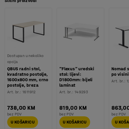
Slični proizvodi
Dostupan u nekoliko
opcija
QBUS radni stol,
"Flexus" uredski
Nomad s
kvadratno postolje,
stol: lijevi:
po visini
1600x800 mm, crno
D1800mm: bijeli
Art. br.
:
1
postolje, breza
laminat
Art. br.
:
1611912
Art. br.
:
149293
738,00 KM
819,00 KM
863,0
bez PDV
bez PDV
bez PDV
U KOŠARICU
U KOŠARICU
U KOŠ