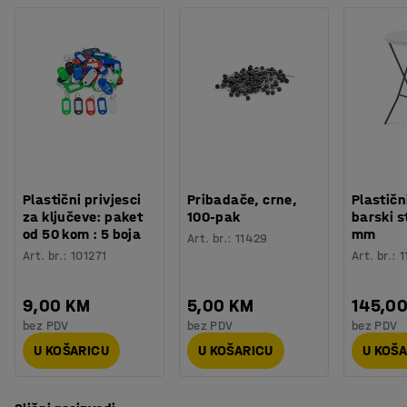
Plastični privjesci
Pribadače, crne,
Plastičn
za ključeve: paket
100-pak
barski s
od 50 kom : 5 boja
mm
Art. br.
:
11429
Art. br.
:
101271
Art. br.
:
1
9,00 KM
5,00 KM
145,0
bez PDV
bez PDV
bez PDV
U KOŠARICU
U KOŠARICU
U KOŠ