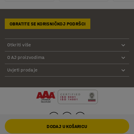
OBRATITE SE KORISNIČKOJ PODRŠCI
Otkriti više
O AJ proizvodima
Uvjeti prodaje
DODAJ U KOŠARICU