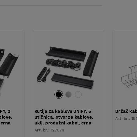
ao što su žice ili kablovi.
imana QBUS je dizajniran tako da se
avanje više prostora za spremanje. Sve za
FY, 2
Kutija za kablove UNIFY, 5
Držač ka
blove,
utičnica, otvor za kablove,
Art. br.
:
15
 crna
uklj. produžni kabel, crna
Art. br.
:
127674