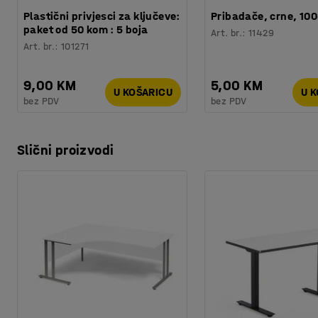
Plastični privjesci za ključeve:
Pribadače, crne, 10
paket od 50 kom : 5 boja
Art. br.
:
11429
Art. br.
:
101271
9,00 KM
5,00 KM
U KOŠARICU
U 
bez PDV
bez PDV
Slični proizvodi