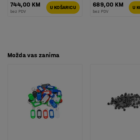
744,00 KM
689,00 KM
U KOŠARICU
U 
bez PDV
bez PDV
Možda vas zanima