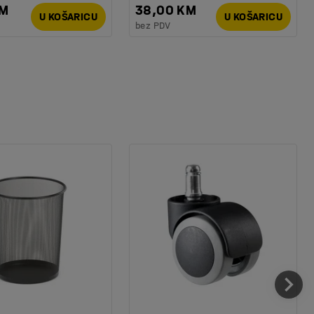
KM
38,00 KM
U KOŠARICU
U KOŠARICU
bez PDV