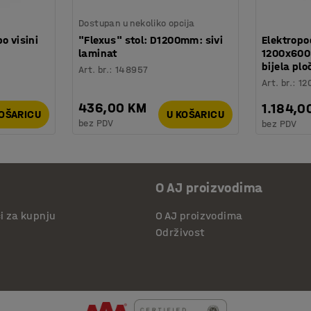
Dostupan u nekoliko opcija
o visini
"Flexus" stol: D1200mm: sivi
Elektropo
laminat
1200x600 
bijela plo
Art. br.
:
148957
Art. br.
:
12
436,00 KM
1.184,0
KOŠARICU
U KOŠARICU
bez PDV
bez PDV
O AJ proizvodima
či za kupnju
O AJ proizvodima
Održivost