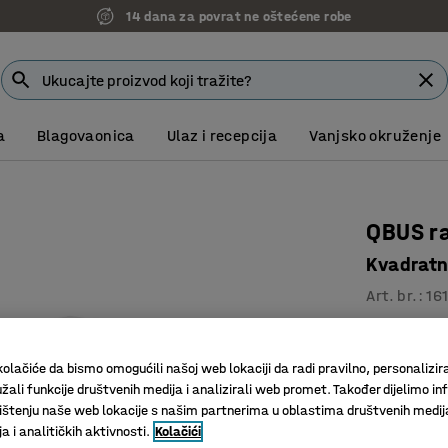
14 dana za povrat ne oštećene robe
a
Blagovaonica
Ulaz i recepcija
Vanjsko okruženje
QBUS ra
Kvadratno
Art. br.
:
16
Moderan 
Izdržljiv
olačiće da bismo omogućili našoj web lokaciji da radi pravilno, personalizira
Ravna pl
žali funkcije društvenih medija i analizirali web promet. Također dijelimo in
štenju naše web lokacije s našim partnerima u oblastima društvenih medij
Dužina (mm)
 i analitičkih aktivnosti.
Kolačići