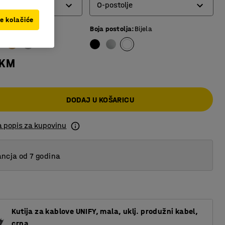
O-postolje
ve kolačiće
e ploče
:
Bijela
Boja postolja
:
Bijela
O-postolje
Postolje s 4 noge
 KM
T-postolje
DODAJ U KOŠARICU
a popis za kupovinu
ncja od 7 godina
Kutija za kablove UNIFY, mala, uklj. produžni kabel,
crna