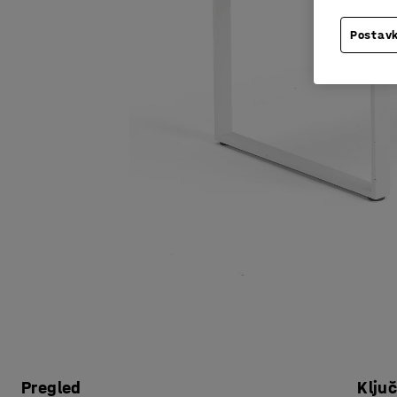
Postavk
Pregled
Klju