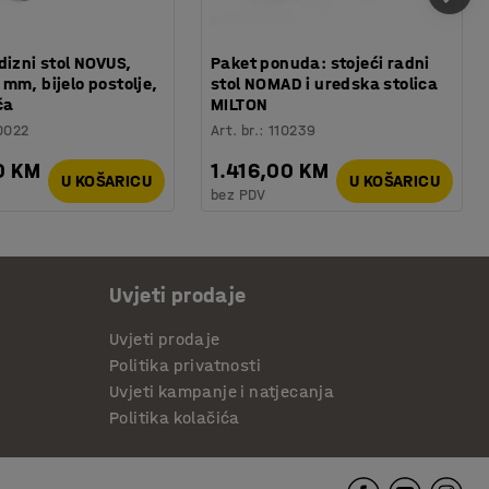
dizni stol NOVUS,
Paket ponuda: stojeći radni
mm, bijelo postolje,
stol NOMAD i uredska stolica
ča
MILTON
0022
Art. br.
:
110239
0 KM
1.416,00 KM
U KOŠARICU
U KOŠARICU
bez PDV
Uvjeti prodaje
Uvjeti prodaje
Politika privatnosti
Uvjeti kampanje i natjecanja
Politika kolačića