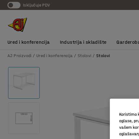
Isključuje PDV
Ured i konferencija
Industrija i skladište
Garderob
AJ Proizvodi
Ured i konferencija
Stolovi
Stolovi
Koristimo k
oglase, pru
vašem kori
oglašavanja