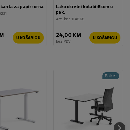
kanta za papir: crna
Lako okretni kotači:5kom u
pak.
5221
Art. br.
:
114565
KM
24,00 KM
U KOŠARICU
U KOŠARICU
bez PDV
Paket