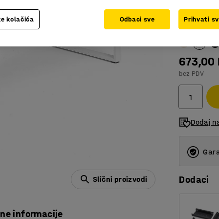
1200
e kolačića
Odbaci sve
Prihvati s
Boja površin
800
1200
673,00
1400
bez PDV
1600
1800
Dodaj n
Gara
Dodaci
Slični proizvodi
čne informacije