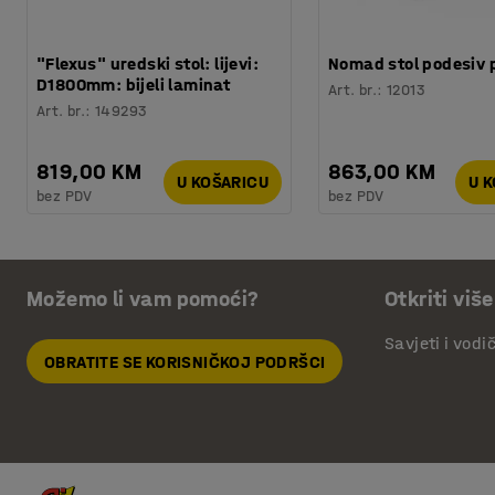
"Flexus" uredski stol: lijevi:
Nomad stol podesiv p
D1800mm: bijeli laminat
Art. br.
:
12013
Art. br.
:
149293
819,00 KM
863,00 KM
U KOŠARICU
U 
bez PDV
bez PDV
Možemo li vam pomoći?
Otkriti više
Savjeti i vodi
OBRATITE SE KORISNIČKOJ PODRŠCI