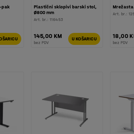
0-pak
Plastični sklopivi barski stol,
Mrežasta 
Ø800 mm
Art. br.
:
12
Art. br.
:
116453
145,00 KM
18,00 
KOŠARICU
U KOŠARICU
bez PDV
bez PDV