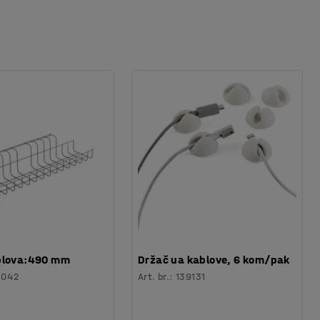
blova:490 mm
Držač ua kablove, 6 kom/pak
1042
Art. br.
:
139131