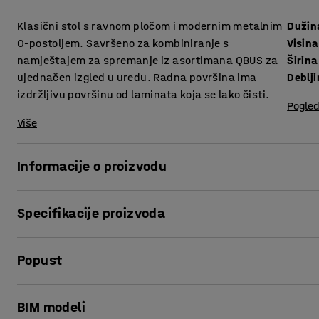
Klasični stol s ravnom pločom i modernim metalnim
Dužin
O-postoljem. Savršeno za kombiniranje s
Visina
namještajem za spremanje iz asortimana QBUS za
Širina
ujednačen izgled u uredu. Radna površina ima
izdržljivu površinu od laminata koja se lako čisti.
Pogled
Više
Informacije o proizvodu
Stol iz serije namještaja QBUS suvremenog je dizajna s mo
Specifikacije proizvoda
ukoliko ste u potrazi za radnim stolom klasičnog dizajna,
obzirom na izdržljivost i fleksibilnost.
Dužina
:
1200
mm
Popust
Visina
:
740
mm
Stol ima moderno O-postolje i ravnu radnu površinu. Ravna
Širina
:
800
mm
otpornu površinu koja se lako čisti. Odaberite između nekoli
Debljina površine ploče
:
25
mm
Ispis stranice
uskladili s ostalim namještajem.
BIM modeli
Površina ploče
:
Pravokutna