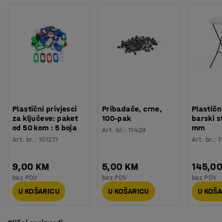
Plastični privjesci
Pribadače, crne,
Plastičn
za ključeve: paket
100-pak
barski s
od 50 kom : 5 boja
mm
Art. br.
:
11429
Art. br.
:
101271
Art. br.
:
1
9,00 KM
5,00 KM
145,0
bez PDV
bez PDV
bez PDV
U KOŠARICU
U KOŠARICU
U KOŠ