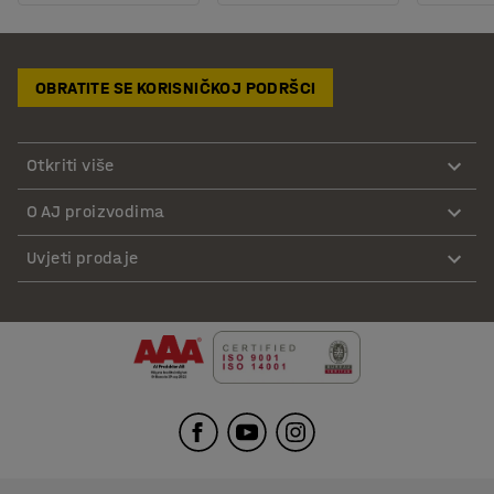
OBRATITE SE KORISNIČKOJ PODRŠCI
Otkriti više
O AJ proizvodima
Uvjeti prodaje