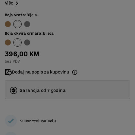
Više
Boja vrata
:
Bijela
Boja okvira ormara
:
Bijela
396,00 KM
bez PDV
Dodaj na popis za kupovinu
Garancja od 7 godina
Suunnittelupalvelu