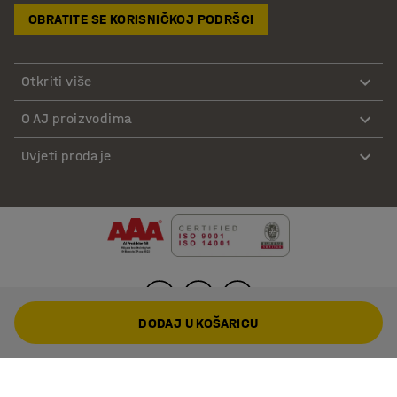
OBRATITE SE KORISNIČKOJ PODRŠCI
Otkriti više
O AJ proizvodima
Uvjeti prodaje
DODAJ U KOŠARICU