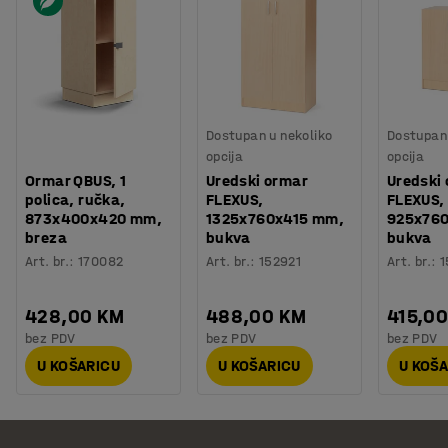
Dostupan u nekoliko
Dostupan 
opcija
opcija
Ormar QBUS, 1
Uredski ormar
Uredski
polica, ručka,
FLEXUS,
FLEXUS,
873x400x420 mm,
1325x760x415 mm,
925x76
breza
bukva
bukva
Art. br.
:
170082
Art. br.
:
152921
Art. br.
:
1
428,00 KM
488,00 KM
415,0
bez PDV
bez PDV
bez PDV
U KOŠARICU
U KOŠARICU
U KOŠ