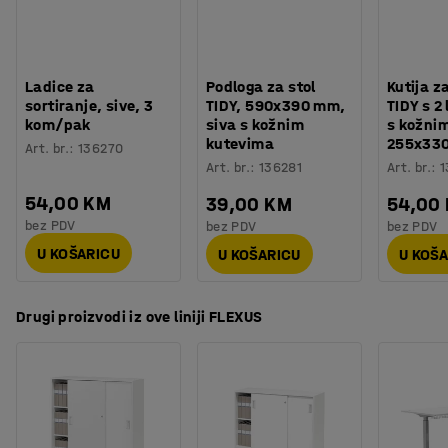
Broj polica
:
2
kombiniranje ormara s ostalim namještajem u prostoru.
Nosivost police
:
35
kg
Ormar je prikladan za većinu okruženja, uključujući
Potreban broj osoba
:
2
urede, arhive, sobe za sastanke i prostore za recepciju.
Procjena vremena
:
30
Min
Ladice za
Podloga za stol
Kutija z
Težina
:
36,22
kg
FLEXUS je serija namještaja koji je prilagodljiv, lako se
sortiranje, sive, 3
TIDY, 590x390 mm,
TIDY s 2 
Montaža
:
Dolazi nesastavljeno
kom/pak
siva s kožnim
s kožni
održava i vrlo je izdržljiv! To je serija namještaja koja
kutevima
255x33
Art. br.
:
136270
pruža više opcija i omogućava opremanje cijelog radnog
Art. br.
:
136281
Art. br.
:
1
prostora. Sastoji se od svega, od konferencijskih stolova
i ormara, do ladičara i radnih stolova za velike i male
54,00 KM
39,00 KM
54,00
urede.
bez PDV
bez PDV
bez PDV
U KOŠARICU
U KOŠARICU
U KOŠ
Drugi proizvodi iz ove liniji FLEXUS