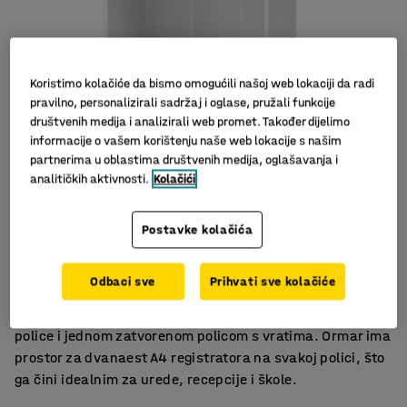
Koristimo kolačiće da bismo omogućili našoj web lokaciji da radi
pravilno, personalizirali sadržaj i oglase, pružali funkcije
društvenih medija i analizirali web promet. Također dijelimo
informacije o vašem korištenju naše web lokacije s našim
partnerima u oblastima društvenih medija, oglašavanja i
analitičkih aktivnosti.
Kolačići
Postavke kolačića
Izbor nekoliko dekora
Izdržljiv laminat
Praktično spremanje
Odbaci sve
Prihvati sve kolačiće
Klasičan ormar od izdržljivog laminata s dvije otvorene
police i jednom zatvorenom policom s vratima. Ormar ima
prostor za dvanaest A4 registratora na svakoj polici, što
ga čini idealnim za urede, recepcije i škole.