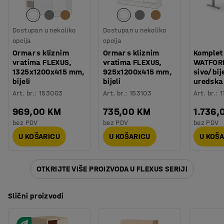
Dostupan u nekoliko
Dostupan u nekoliko
opcija
opcija
Ormar s kliznim
Ormar s kliznim
Komplet
vratima FLEXUS,
vratima FLEXUS,
WATFORD,
1325x1200x415 mm,
925x1200x415 mm,
sivo/bije
bijeli
bijeli
uredska 
Art. br.
:
153003
Art. br.
:
153103
Art. br.
:
1
969,00 KM
735,00 KM
1.736,
bez PDV
bez PDV
bez PDV
U KOŠARICU
U KOŠARICU
U KOŠ
OTKRIJTE VIŠE PROIZVODA U FLEXUS SERIJI
Slični proizvodi