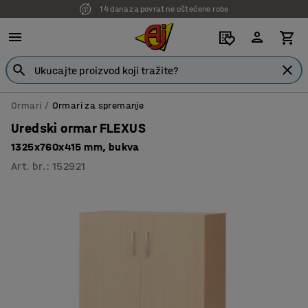
14 dana za povrat ne oštećene robe
7 godina garancije
Ormari
Ormari za spremanje
Uredski ormar FLEXUS
1325x760x415 mm, bukva
Art. br.
:
152921