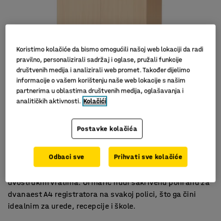
Koristimo kolačiće da bismo omogućili našoj web lokaciji da radi
pravilno, personalizirali sadržaj i oglase, pružali funkcije
društvenih medija i analizirali web promet. Također dijelimo
informacije o vašem korištenju naše web lokacije s našim
partnerima u oblastima društvenih medija, oglašavanja i
analitičkih aktivnosti.
Kolačići
Izbor nekoliko dekora
Postavke kolačića
Izdržljiv laminat
Praktično spremanje
Odbaci sve
Prihvati sve kolačiće
Klasičan ormar od izdržljivog laminata s tri police i s
dvostrukim vratima. Ormarić nudi sakrivenu pohranu za
dvanaest A4 registratora na svakoj polici, što ga čini
idealnim za urede, recepcije i škole.