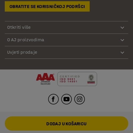
OBRATITE SE KORISNIČKOJ PODRŠCI
Otkriti više
O AJ proizvodima
Uvjeti prodaje
DODAJ U KOŠARICU