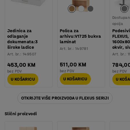
Dostupan 
opcija
Jedinica za
Polica za
Podesivi
odlaganje
arhivu:V1725 bukva
FLEXUS, 
dokumenata:3
laminat
1600x80
široke ladice
okvir, si
Art. br.
:
149781
Art. br.
:
149507
Art. br.
:
1
511,00 KM
453,00 KM
784,0
bez PDV
bez PDV
bez PDV
U KOŠARICU
U KOŠARICU
U KOŠ
OTKRIJTE VIŠE PROIZVODA U FLEXUS SERIJI
Slični proizvodi