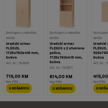
Dostupan u nekoliko
Dostupan u nekoliko
Dostupan 
opcija
opcija
opcija
Uredski ormar
Uredski ormar
Uredski
FLEXUS,
FLEXUS s 2 otvorene
FLEXUS,
1725x760x415 mm,
police,
925x76
bukva
1725x760x415 mm,
bukva
bukva
Art. br.
:
152951
Art. br.
:
1
Art. br.
:
152971
715,00 KM
415,0
614,00 KM
bez PDV
bez PDV
bez PDV
U KOŠARICU
U KOŠ
U KOŠARICU