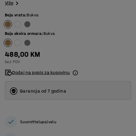
Više
Boja vrata
:
Bukva
Boja okvira ormara
:
Bukva
488,00 KM
bez PDV
Dodaj na popis za kupovinu
Garancja od 7 godina
Suunnittelupalvelu