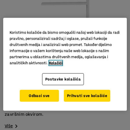
Koristimo kolačiće da bismo omogućili našoj web lokaciji da radi
pravilno, personalizirali sadržaj i oglase, pružali funkcije
društvenih medija i analizirali web promet. Također dijelimo
informacije o vašem korištenju naše web lokacije s našim
partnerima u oblastima društvenih medija, oglašavanja i
analitičkih aktivnosti.
Kolačići
Slični proizvodi
Robustan dizajn
Postavke kolačića
Podesive police
Jednostavna montaža
Odbaci sve
Prihvati sve kolačiće
Dodatna jedinica za police IDEAL. Isporučuje se s
podesivim policama s ojačanjem, veznim križem i jednim
završnim okvirom.
Više