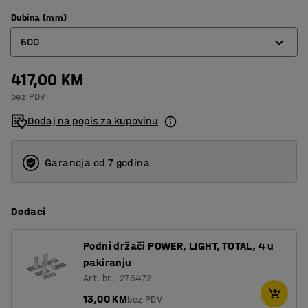
Dubina (mm)
500
417,00 KM
400
bez PDV
500
Dodaj na popis za kupovinu
600
Garancja od 7 godina
Dodaci
Podni držači POWER, LIGHT, TOTAL, 4 u
pakiranju
Art. br.: 276472
13,00 KM
bez PDV