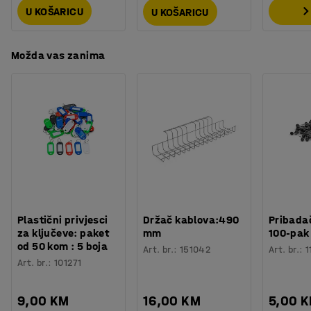
U KOŠARICU
U KOŠARICU
Možda vas zanima
Plastični privjesci
Držač kablova:490
Pribadač
za ključeve: paket
mm
100-pak
od 50 kom : 5 boja
Art. br.
:
151042
Art. br.
:
1
Art. br.
:
101271
9,00 KM
16,00 KM
5,00 