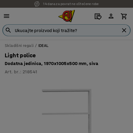
14 dana za povrat ne oštećene robe
7 godina garancije
Skladišni regali
IDEAL
Light police
Dodatna jedinica, 1970x1005x500 mm, siva
Art. br.
:
218541