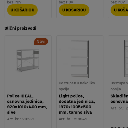
bez PDV
bez PDV
bez PDV
U KOŠARICU
U KOŠARICU
U KOŠ
Slični proizvodi
Novi
Dostupan u nekoliko
Dostupan 
opcija
opcija
Police IDEAL,
Light police,
Skladišn
osnovna jedinica,
dodatna jedinica,
osnovna
920x1010x400 mm,
1970x1005x500
Art. br.
:
2
sive
mm, tamno siva
Art. br.
:
218971
Art. br.
:
218542