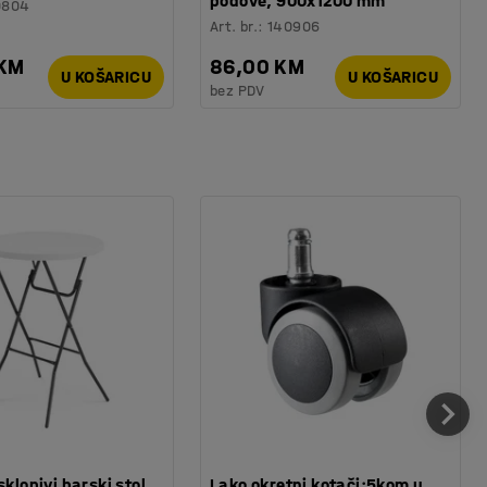
podove, 900x1200 mm
0804
Art. br.
:
140906
 KM
86,00 KM
U KOŠARICU
U KOŠARICU
bez PDV
sklopivi barski stol,
Lako okretni kotači:5kom u