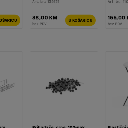
Art. br.
:
139131
Art. br.
:
11
38,00 KM
155,00
KOŠARICU
U KOŠARICU
bez PDV
bez PDV
 mm
Pribadače, crne, 100-pak
Plastični 