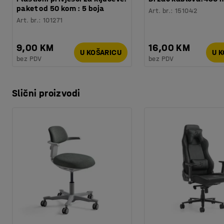
paket od 50 kom : 5 boja
Art. br.
:
151042
Art. br.
:
101271
9,00 KM
16,00 KM
U KOŠARICU
U 
bez PDV
bez PDV
Slični proizvodi