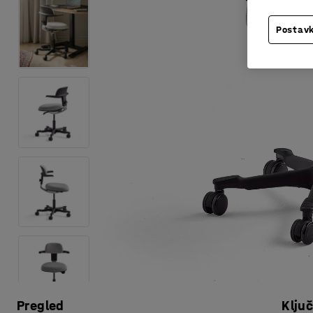
Postavk
Pregled
Klju