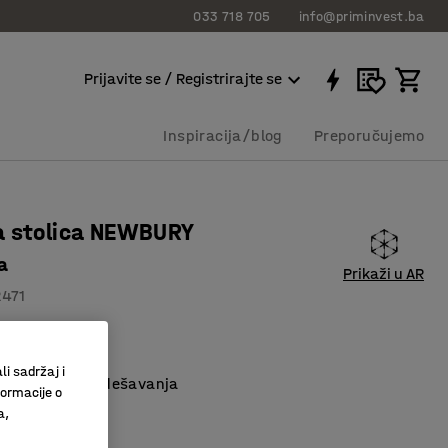
033 718 705
info@priminvest.ba
Prijavite se / Registrirajte se
Inspiracija/blog
Preporučujemo
a stolica NEWBURY
a
Prikaži u AR
2471
ska
a stolica
li sadržaj i
 mogućnosti podešavanja
formacije o
a,
 KM