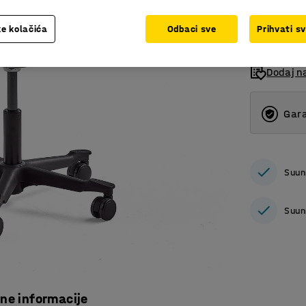
bez PDV
e kolačića
Odbaci sve
Prihvati s
Dodaj n
Gara
Suun
Suun
čne informacije