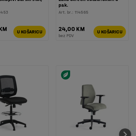
pak.
6453
Art. br.
:
114565
 KM
24,00 KM
U KOŠARICU
U KOŠARICU
bez PDV