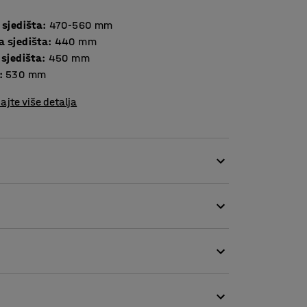
 sjedišta
:
470-560
mm
a sjedišta
:
440
mm
 sjedišta
:
450
mm
:
530
mm
ajte više detalja
edsku stolicu. Inovativni dizajn stolice daje
 čini idealnom za manje urede i za rad od
li što udobnije. Npr. visina naslona se može
 sjedišta se mogu postaviti tako da svatko