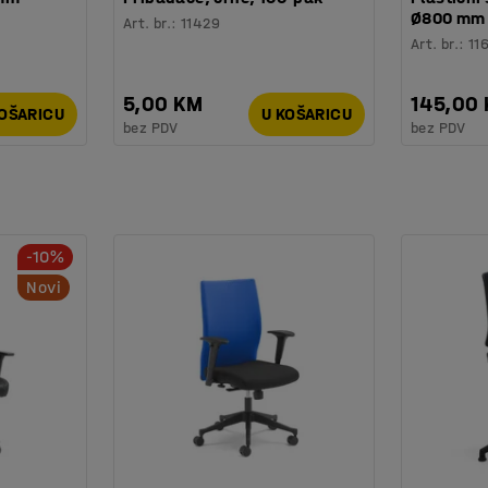
Ø800 mm
Art. br.
:
11429
Art. br.
:
11
5,00 KM
145,00
KOŠARICU
U KOŠARICU
bez PDV
bez PDV
-10%
Novi