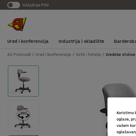
Isključuje PDV
Ured i konferencija
Industrija i skladište
Garderob
AJ Proizvodi
Ured i konferencija
Sofe i fotelje
Uredske stolice
Koristimo k
oglase, pru
vašem kori
oglašavanja