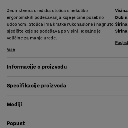
Jedinstvena uredska stolica s nekoliko
Visina
ergonomskih podešavanja koje je čine posebno
Dubin
udobnom. Stolica ima kratke rukonaslone i nagnuto
Širina
sjedište koje se podešava po visini. Idealne je
Širina
veličine za manje urede.
Pogled
Više
Informacije o proizvodu
Savršeno rješenje za sve koji traže kompaktnu, podesivu ur
Specifikacije proizvoda
poseban dojam u prostoru, a kompaktna veličina stolice je
kuće.
Visina sjedišta
:
470-560
mm
Mediji
Dubina sjedišta
:
440
mm
Stolica ima nekoliko mogućnosti podešavanja kako bi sjedi
Širina sjedišta
:
450
mm
podesiti da pruža najbolju potporu leđima, a kut i položaj
Širina
:
530
mm
Prikaži proizvod u 3D
može udobno sjediti.
Popust
Mehanizam
:
Stalan kontakt naslona