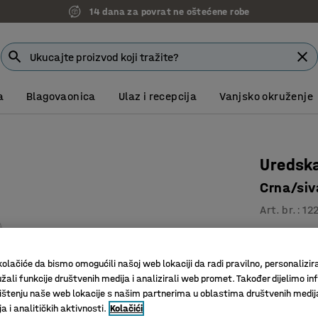
14 dana za povrat ne oštećene robe
a
Blagovaonica
Ulaz i recepcija
Vanjsko okruženje
Uredsk
Crna/siv
Art. br.
:
12
Ergonom
Kompaktn
olačiće da bismo omogućili našoj web lokaciji da radi pravilno, personalizira
Nekoliko
žali funkcije društvenih medija i analizirali web promet. Također dijelimo in
štenju naše web lokacije s našim partnerima u oblastima društvenih medij
663,00
 i analitičkih aktivnosti.
Kolačići