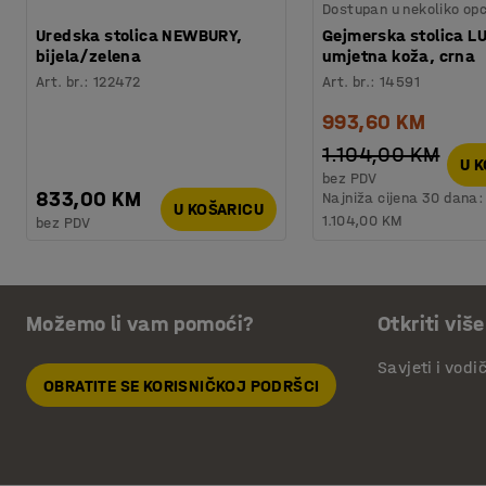
Dostupan u nekoliko opc
Uredska stolica NEWBURY,
Gejmerska stolica L
bijela/zelena
umjetna koža, crna
Art. br.
:
122472
Art. br.
:
14591
993,60 KM
1.104,00 KM
U 
bez PDV
833,00 KM
Najniža cijena 30 dana:
U KOŠARICU
1.104,00 KM
bez PDV
Možemo li vam pomoći?
Otkriti više
Savjeti i vodi
OBRATITE SE KORISNIČKOJ PODRŠCI