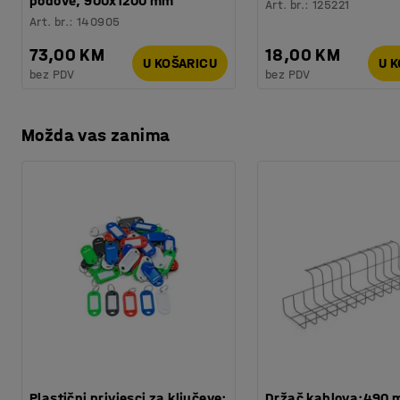
podove, 900x1200 mm
Art. br.
:
125221
Art. br.
:
140905
73,00 KM
18,00 KM
U KOŠARICU
U 
bez PDV
bez PDV
Možda vas zanima
Plastični privjesci za ključeve:
Držač kablova:490