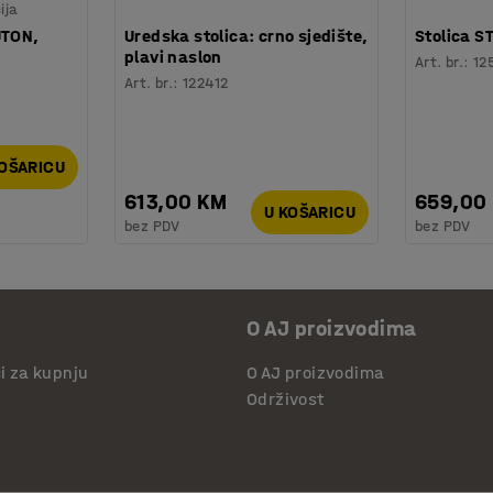
ija
UTON,
Uredska stolica: crno sjedište,
Stolica S
plavi naslon
Art. br.
:
12
Art. br.
:
122412
KOŠARICU
613,00 KM
659,00
U KOŠARICU
bez PDV
bez PDV
O AJ proizvodima
či za kupnju
O AJ proizvodima
Održivost