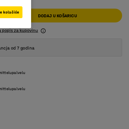
ve kolačiće
DODAJ U KOŠARICU
a popis za kupovinu
ncja od 7 godina
nittelupalvelu
nittelupalvelu