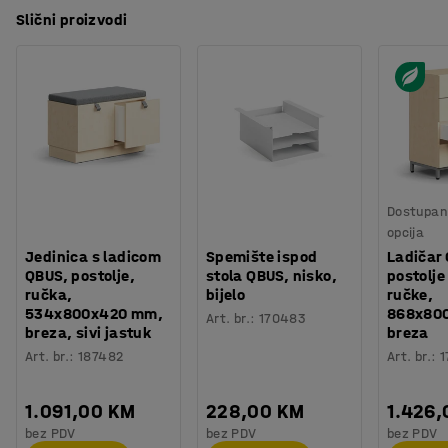
Slični proizvodi
Dostupan 
opcija
Jedinica s ladicom
Spemište ispod
Ladičar
QBUS, postolje,
stola QBUS, nisko,
postolje
ručka,
bijelo
ručke,
534x800x420 mm,
868x80
Art. br.
:
170483
breza, sivi jastuk
breza
Art. br.
:
187482
Art. br.
:
1
1.091,00 KM
228,00 KM
1.426
bez PDV
bez PDV
bez PDV