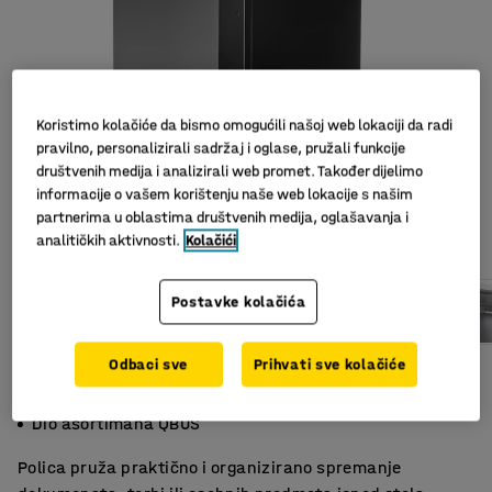
Koristimo kolačiće da bismo omogućili našoj web lokaciji da radi
pravilno, personalizirali sadržaj i oglase, pružali funkcije
društvenih medija i analizirali web promet. Također dijelimo
informacije o vašem korištenju naše web lokacije s našim
partnerima u oblastima društvenih medija, oglašavanja i
Slični proizvodi
analitičkih aktivnosti.
Kolačići
Postavke kolačića
Odbaci sve
Prihvati sve kolačiće
Oslobodite prostor na stolu
Fleksibilno i praktično
Dio asortimana QBUS
Polica pruža praktično i organizirano spremanje