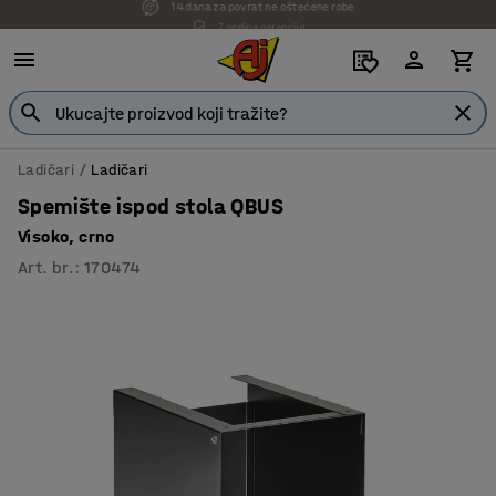
7 godina garancije
Ladičari
Ladičari
Spemište ispod stola QBUS
Visoko, crno
Art. br.
:
170474