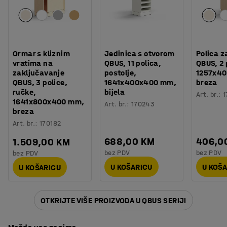
Budući da se montira ispod ploče stola, na stolu ima više
prostora i lakše je održavati radno mjesto urednim i
organiziranim. Za učinkovit radni dan!
Ormar s kliznim
Jedinica s otvorom
Polica z
vratima na
QBUS, 11 polica,
QBUS, 2 
zaključavanje
postolje,
1257x4
QBUS, 3 police,
1641x400x400 mm,
breza
ručke,
bijela
Art. br.
:
1
1641x800x400 mm,
Art. br.
:
170243
breza
Art. br.
:
170182
688,00 KM
406,0
1.509,00 KM
bez PDV
bez PDV
bez PDV
U KOŠARICU
U KOŠ
U KOŠARICU
OTKRIJTE VIŠE PROIZVODA U QBUS SERIJI