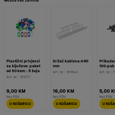
Možda vas zanima
Plastični privjesci
Držač kablova:490
Pribadač
za ključeve: paket
mm
100-pak
od 50 kom : 5 boja
Art. br.
:
151042
Art. br.
:
1
Art. br.
:
101271
9,00 KM
16,00 KM
5,00 
bez PDV
bez PDV
bez PDV
U KOŠARICU
U KOŠARICU
U KOŠ