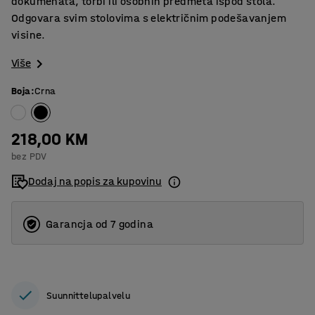
dokumenata, torbi ili osobnih predmeta ispod stola.
Odgovara svim stolovima s električnim podešavanjem
visine.
Više
Boja
:
Crna
218,00 KM
bez PDV
Dodaj na popis za kupovinu
Garancja od 7 godina
Suunnittelupalvelu