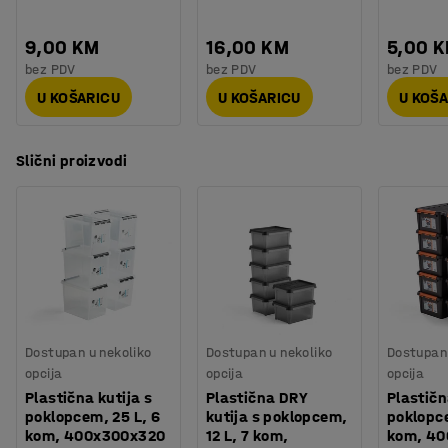
9,00 KM
16,00 KM
5,00 
bez PDV
bez PDV
bez PDV
U KOŠARICU
U KOŠARICU
U KOŠ
Slični proizvodi
Dostupan u nekoliko
Dostupan u nekoliko
Dostupan 
opcija
opcija
opcija
Plastična kutija s
Plastična DRY
Plastičn
poklopcem, 25 L, 6
kutija s poklopcem,
poklopce
kom, 400x300x320
12 L, 7 kom,
kom, 40