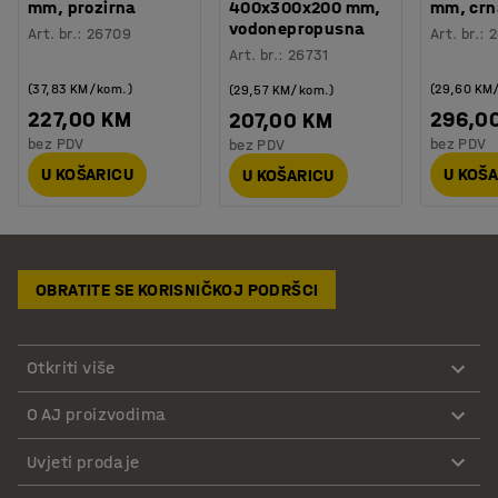
mm, prozirna
400x300x200 mm,
mm, crn
vodonepropusna
Art. br.
:
26709
Art. br.
:
2
Art. br.
:
26731
(37,83 KM/kom.)
(29,60 KM
(29,57 KM/kom.)
227,00 KM
296,0
207,00 KM
bez PDV
bez PDV
bez PDV
U KOŠARICU
U KOŠ
U KOŠARICU
OBRATITE SE KORISNIČKOJ PODRŠCI
Otkriti više
O AJ proizvodima
Uvjeti prodaje