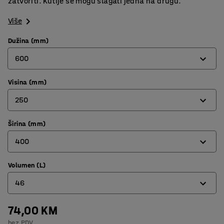
zatvoriti. Kutije se mogu slagati jedna na drugu.
Više
Dužina (mm)
600
Visina (mm)
400
250
600
Širina (mm)
250
400
320
365
Volumen (L)
300
46
416
400
74,00 KM
38
bez PDV