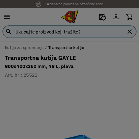
14 dana za povrat ne oštećene robe
7 godina garancije
Kutije za spremanje
Transportne kutije
Transportna kutija GAYLE
600x400x250 mm, 46 L, plava
Art. br.
:
25522