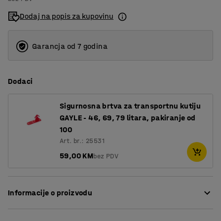
46
Dodaj na popis za kupovinu
69
79
Garancja od 7 godina
Dodaci
Sigurnosna brtva za transportnu kutiju
GAYLE - 46, 69, 79 litara, pakiranje od
100
Art. br.: 25531
59,00 KM
bez PDV
Informacije o proizvodu
Ove čvrste plastične kutije su idealne za sigurno